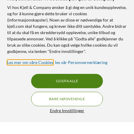
Tado-app: Krever minst iOS 16.4 eller Android 9.0
Vi hos Kjell & Company ønsker å gi deg en unik kundeopplevelse,
Talestyring: Kompatibel med Amazon Alexa, Apple HomeKit
og for å kunne gjøre dette bruker vi cookies
og Google Assistant
(informasjonskapsler). Noen av disse er nødvendige for at
kjell.com skal fungere, og krever ikke ditt samtykke. Andre bidrar
til at du skal få en skreddersydd opplevelse, unike tilbud og
I pakken
tilpassede annonser. Ved å klikke på "Godta alle" godkjenner du
Heat Pump Optimizer X
bruk av slike cookies. Du kan også velge hvilke cookies du vil
Strømkabel
godkjenne, via lenken "Endre innstillinger".
Varmepumpekabel med 3x adaptere for ulike
Les mer om våre Cookies
,
les vår Personvernerklæring
varmepumpemodeller
2x veggkontakter
2x veggskruer
GODTA ALLE
BARE NØDVENDIGE
Endre Innstillinger
tado Heat Pump Optimizer X
2 392,-