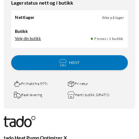
Lagerstatus nett og i butikk
Nettlager
Ikke på lager
Butikk
Velg din butikk
Finnes i 1 butikk.
HENT
Fri frakt fra 599,-
Fri retur
Rask levering
Hent i butikk, GRATIS!
tado Heat Pump Optimizer X