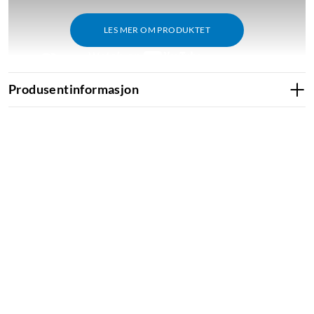
LES MER OM PRODUKTET
Produsentinformasjon
Sammendrag
For styring av en varmepumpe ved hjelp av app, uansett
hvor du befinner deg.
Hjelper deg med å effektivisere varmepumpens
energiforbruk.
Kompatibel med luft/vann-, vann/vann-, jord- og
bergvarmepumper fra ulike merker.
Styr temperatur og tidsinnstillinger for luften innendørs.
Kan også styre temperatur og tidsinnstillinger for
varmtvann hvis varmepumpen er koblet til en
varmtvannsbereder.
Kan brukes sammen med termostater for styring av