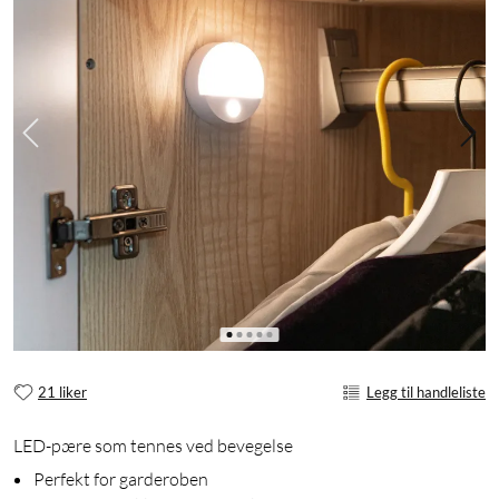
21 liker
Legg til handleliste
LED-pære som tennes ved bevegelse
Perfekt for garderoben