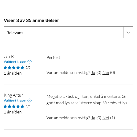
Viser 3 av 35 anmeldelser
Relevans
Jan R
Perfekt. 
Verifisert kjøper
5/5
Var anmeldelsen nyttig?
Ja
(
0
)
Nei
(
0
)
1 år siden
King Artur
Meget praktisk og liten, enkel å montere. Gir 
Verifisert kjøper
godt med lys selv i større skap. Varmhvitt lys.
5/5
1 år siden
Var anmeldelsen nyttig?
Ja
(
0
)
Nei
(
1
)