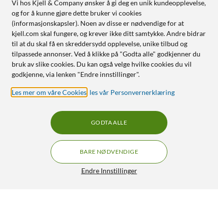
Vi hos Kjell & Company ønsker å gi deg en unik kundeopplevelse,
og for å kunne gjøre dette bruker vi cookies
(informasjonskapsler). Noen av disse er nødvendige for at
kjell.com skal fungere, og krever ikke ditt samtykke. Andre bidrar
til at du skal få en skreddersydd opplevelse, unike tilbud og
tilpassede annonser. Ved å klikke på "Godta alle" godkjenner du
bruk av slike cookies. Du kan også velge hvilke cookies du vil
godkjenne, via lenken "Endre innstillinger".
Les mer om våre Cookies
,
les vår Personvernerklæring
GODTA ALLE
BARE NØDVENDIGE
Endre Innstillinger
Luxorparts Garderobebelysning med bevegelsessensor
99,90
4.5/5