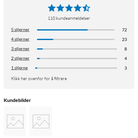
110
kundeanmeldelser
5 stjerner
72
4 stjerner
23
3 stjerner
8
2 stjerner
4
1 stjerne
3
Klikk her ovenfor for å filtrere
Kundebilder