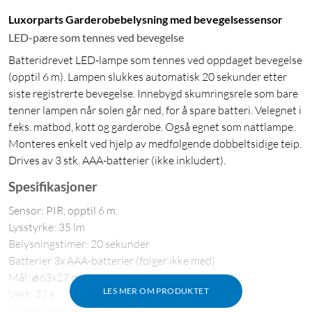
Luxorparts Garderobebelysning med bevegelsessensor
LED-pære som tennes ved bevegelse
Batteridrevet LED-lampe som tennes ved oppdaget bevegelse
(opptil 6 m). Lampen slukkes automatisk 20 sekunder etter
siste registrerte bevegelse. Innebygd skumringsrele som bare
tenner lampen når solen går ned, for å spare batteri. Velegnet i
f.eks. matbod, kott og garderobe. Også egnet som nattlampe.
Monteres enkelt ved hjelp av medfølgende dobbeltsidige teip.
Drives av 3 stk. AAA-batterier (ikke inkludert).
Spesifikasjoner
Sensor: PIR, opptil 6 m.
Lysstyrke: 35 lm
Belysningstimer: 20 sekunder
Batterier 3x AAA-batterier (følger ikke med)
Mål: ⌀63x27 mm
LES MER OM PRODUKTET
Vekt: 32 g
Leveres med dobbeltsidig teip.