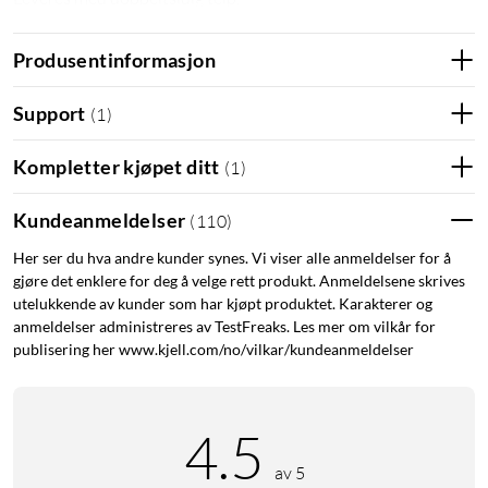
Garderobelampe
Nattbelysning
Nattlampe
Produsentinformasjon
Skapbelysning
Support
(
1
)
Kompletter kjøpet ditt
(
1
)
Kundeanmeldelser
(
110
)
Her ser du hva andre kunder synes. Vi viser alle anmeldelser for å
gjøre det enklere for deg å velge rett produkt. Anmeldelsene skrives
utelukkende av kunder som har kjøpt produktet. Karakterer og
anmeldelser administreres av TestFreaks. Les mer om vilkår for
publisering her www.kjell.com/no/vilkar/kundeanmeldelser
4.5
av 5