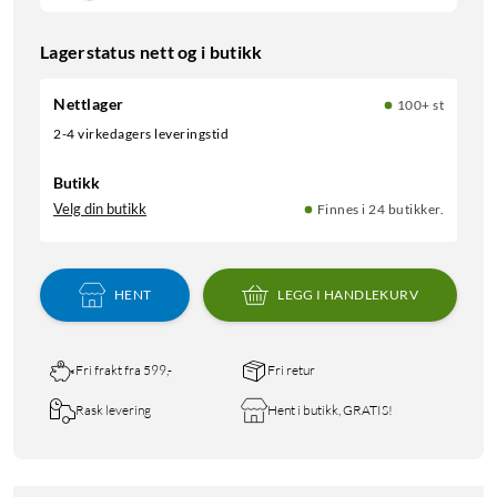
Lagerstatus nett og i butikk
Nettlager
100+ st
2-4 virkedagers leveringstid
Butikk
Velg din butikk
Finnes i 24 butikker.
HENT
LEGG I HANDLEKURV
Fri frakt fra 599,-
Fri retur
Rask levering
Hent i butikk, GRATIS!