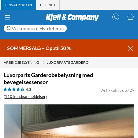
PRIVATPERSON
BEDRIFT
SOMMERSALG – Opptil 50 %
→
ARBEIDSBELYSNING
LUXORPARTS GARDEROBEBELYSNING MED BEVEGELSESSENSOR
Luxorparts Garderobebelysning med
bevegelsessensor
4.5
Artikkelnr: 65729
(110 kundeanmeldelser)