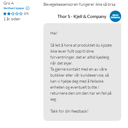
Gro A
Bevegelsessensoren fungerer ikke så brsa
Verifisert kjøper
2/5
Thor S - Kjell & Company
1 år siden
Hei!

Så leit å høre at produktet du kjøpte 
ikke lever fullt opp til dine 
forventninger, det er alltid kjedelig 
når det skjer.

Ta gjerne kontakt med en av våre 
butikker eller vår kundeservice, så 
kan vi hjelpe deg med å feilsøke 
enheten og eventuelt bytte / 
returnere den om den har en feil på 
seg.

Takk for din feedback!