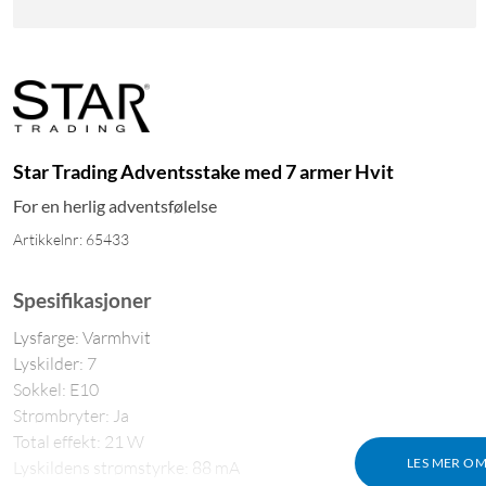
Star Trading Adventsstake med 7 armer Hvit
For en herlig adventsfølelse
Artikkelnr: 65433
Spesifikasjoner
Lysfarge: Varmhvit
Lyskilder: 7
Sokkel: E10
Strømbryter: Ja
Total effekt: 21 W
LES MER O
Lyskildens strømstyrke: 88 mA