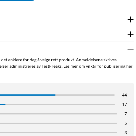
e det enklere for deg å velge rett produkt. Anmeldelsene skrives
ser administreres av TestFreaks. Les mer om vilkår for publisering her
LED-adventlysestake
7-armet lysestake
44
17
7
5
3