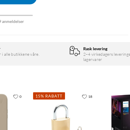
9 anmeldelser
r
Rask levering
r i alle butikkene våre.
2–4 virkedagers leverings
lagervarer
15% RABATT
0
18