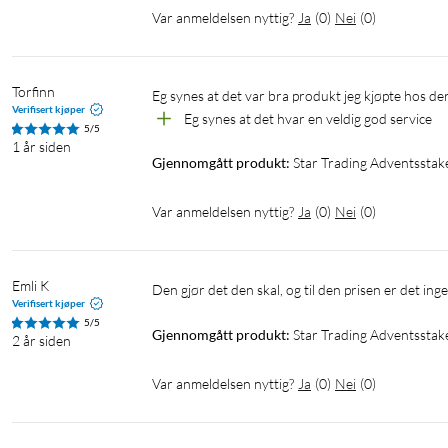
Var anmeldelsen nyttig?
Ja
(
0
)
Nei
(
0
)
Torfinn
Eg synes at det var bra produkt jeg kjøpte hos der
Verifisert kjøper
Eg synes at det hvar en veldig god service 
5/5
1 år siden
Gjennomgått produkt:
Star Trading Adventssta
Var anmeldelsen nyttig?
Ja
(
0
)
Nei
(
0
)
Emli K
Den gjør det den skal, og til den prisen er det inge
Verifisert kjøper
5/5
Gjennomgått produkt:
Star Trading Adventsstak
2 år siden
Var anmeldelsen nyttig?
Ja
(
0
)
Nei
(
0
)