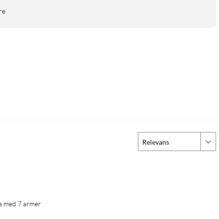
re
Relevans
ke med 7 armer