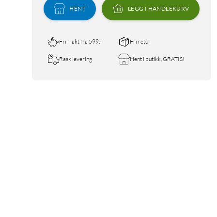
HENT
LEGG I HANDLEKURV
Fri frakt fra 599,-
Fri retur
Rask levering
Hent i butikk, GRATIS!