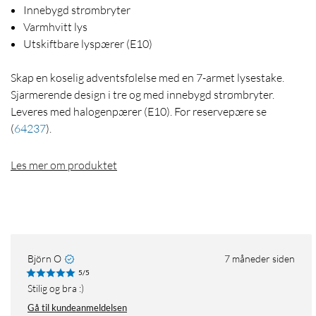
Innebygd strømbryter
Varmhvitt lys
Utskiftbare lyspærer (E10)
Skap en koselig adventsfølelse med en 7-armet lysestake.
Sjarmerende design i tre og med innebygd strømbryter.
Leveres med halogenpærer (E10). For reservepære se
(
64237
)
.
Les mer om produktet
Björn O
7 måneder siden
5/5
Stilig og bra :)
Gå til kundeanmeldelsen