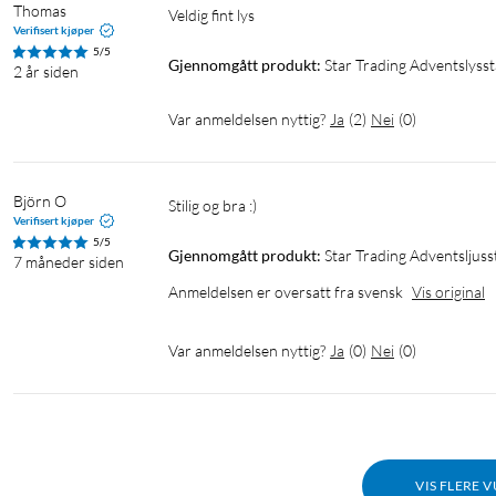
Thomas
Veldig fint lys
Verifisert kjøper
5/5
Gjennomgått produkt:
Star Trading Adventslyss
2 år siden
Var anmeldelsen nyttig?
Ja
(
2
)
Nei
(
0
)
Björn O
Stilig og bra :)
Verifisert kjøper
5/5
Gjennomgått produkt:
Star Trading Adventsljus
7 måneder siden
Anmeldelsen er oversatt fra svensk
Vis original
Var anmeldelsen nyttig?
Ja
(
0
)
Nei
(
0
)
VIS FLERE 