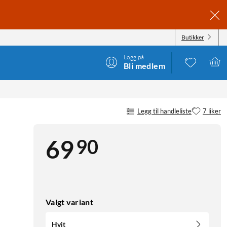
Butikker
Logg på
Bli medlem
Legg til handleliste
7 liker
90
69
Valgt variant
Hvit