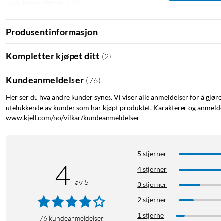
Lyskildens effekt: 3 W
Lyskildens spenning: 34 V
Spenning: 230 V AC
Produsentinformasjon
Lengde på tilkoblingskabel: 180 cm
Avstand mellom kontakt og strømbryter: 150 cm
Kompletter kjøpet ditt
(
2
)
Avstand mellom strømbryter og produkt: 30 cm
IP-klasse: IP20
Kundeanmeldelser
(
76
)
Mål: 37x30x4 cm
Her ser du hva andre kunder synes. Vi viser alle anmeldelser for å gjør
utelukkende av kunder som har kjøpt produktet. Karakterer og anmeldel
Adventslys
Adventslysestake
7-armet
LED-adventlys
www.kjell.com/no/vilkar/kundeanmeldelser
7-armers adventlysestake
5 stjerner
4
4 stjerner
av 5
3 stjerner
2 stjerner
1 stjerne
76
kundeanmeldelser