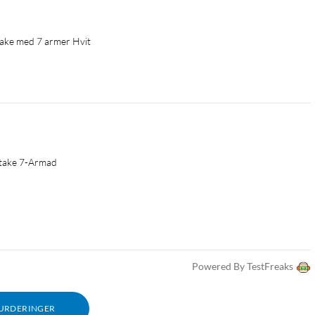
take med 7 armer Hvit
stake 7-Armad
Powered By TestFreaks
VURDERINGER