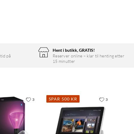
Hent i butikk, GRATIS!
tid på
Reserver online – klar til henting etter
15 minutter
SPAR 500 KR
3
3