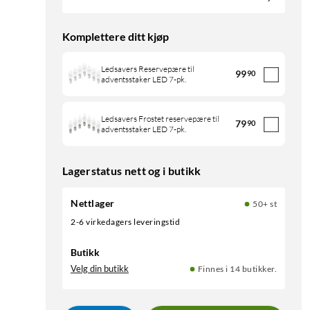
Komplettere ditt kjøp
Ledsavers Reservepære til
99
90
adventsstaker LED 7-pk.
Ledsavers Frostet reservepære til
79
90
adventsstaker LED 7-pk.
Lagerstatus nett og i butikk
Nettlager
50+ st
2-6 virkedagers leveringstid
Butikk
Velg din butikk
Finnes i 14 butikker.