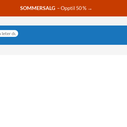
SOMMERSALG
– Opptil 50 % →