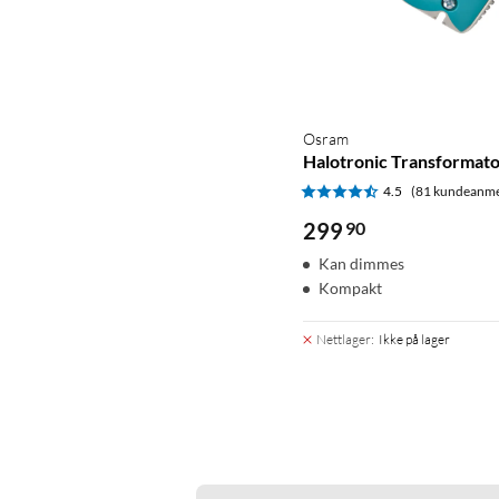
Osram
Halotronic Transformat
4.5
(81 kundeanme
299
90
Kan dimmes
Kompakt
Nettlager
:
Ikke på lager