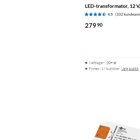
LED-transformator, 12 V
4.5
(102 kundeanm
279
90
Nettlager
:
20+ st
Finnes i 17 butikker.
Velg butikk