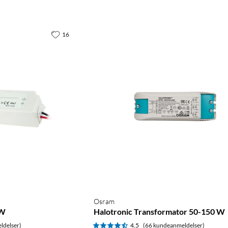
16
Osram
 W
Halotronic Transformator 50-150 W
ldelser)
4.5
(66 kundeanmeldelser)