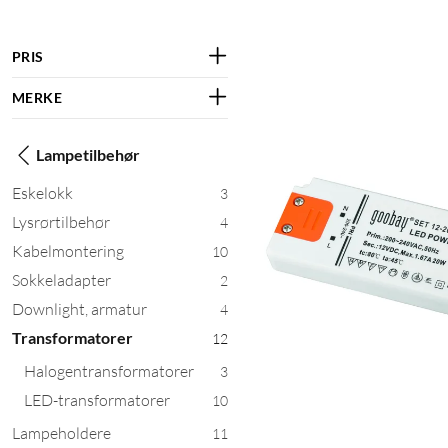
PRIS
MERKE
Lampetilbehør
Eskelokk
3
Lysrørtilbehør
4
Kabelmontering
10
Sokkeladapter
2
Downlight, armatur
4
Transformatorer
12
Halogentransformatorer
3
LED-transformatorer
10
Lampeholdere
11