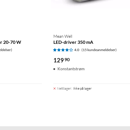
Mean Well
or 20-70 W
LED-driver 350 mA
ldelser)
4.0
(15 kundeanmeldelser)
129
90
Konstantstrøm
Nettlager
:
Ikke på lager