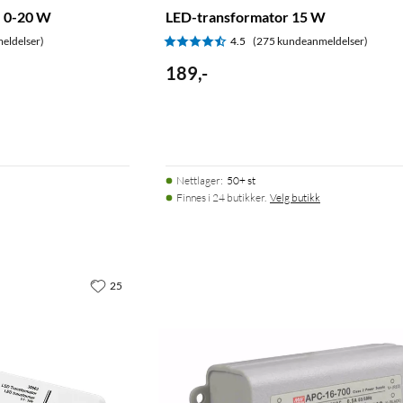
, 0-20 W
LED-transformator 15 W
eldelser)
4.5
(275 kundeanmeldelser)
189
,
-
Nettlager
:
50+ st
Finnes i 24 butikker.
Velg butikk
25