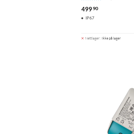
499
90
IP67
Nettlager
:
Ikke på lager