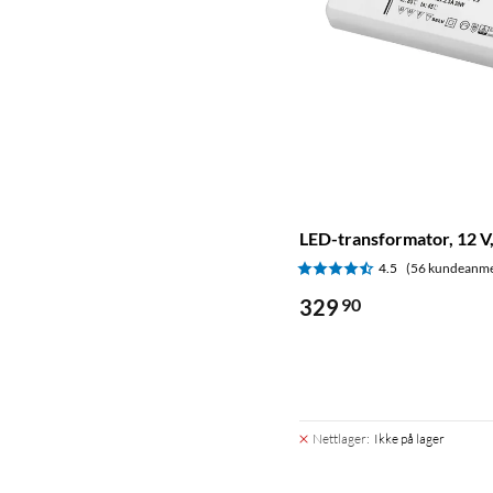
LED-transformator, 12 V
4.5
(56 kundeanme
329
90
Nettlager
:
Ikke på lager