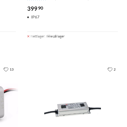
399
90
IP67
Nettlager
:
Ikke på lager
13
2