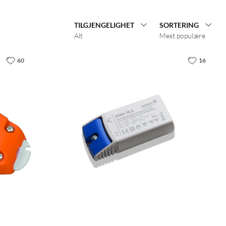
TILGJENGELIGHET
SORTERING
Alt
Mest populære
60
16