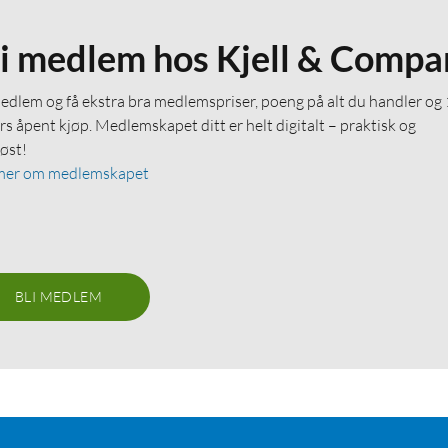
li medlem hos Kjell & Compa
medlem og få ekstra bra medlemspriser, poeng på alt du handler og
rs åpent kjøp. Medlemskapet ditt er helt digitalt – praktisk og
løst!
mer om medlemskapet
BLI MEDLEM