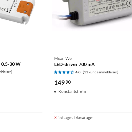
Mean Well
, 0,5-30 W
LED-driver 700 mA
ldelser)
4.0
(11 kundeanmeldelser)
149
90
Konstantstrøm
Nettlager
:
Ikke på lager