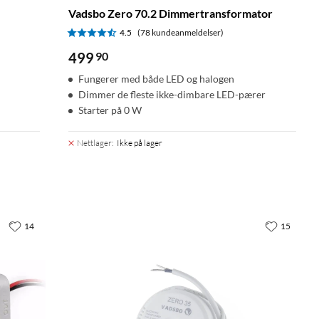
Vadsbo Zero 70.2 Dimmertransformator
4.5
(78 kundeanmeldelser)
499
90
Fungerer med både LED og halogen
Dimmer de fleste ikke-dimbare LED-pærer
Starter på 0 W
Nettlager
:
Ikke på lager
14
15