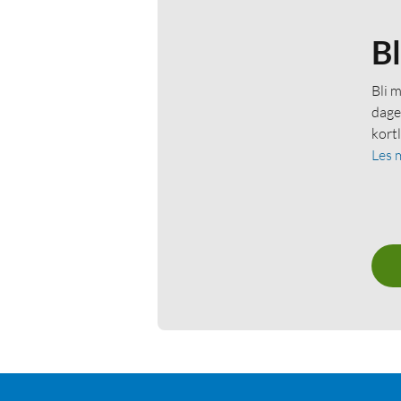
B
Bli 
dage
kort
Les 