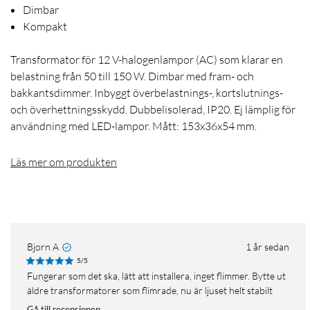
Dimbar
Kompakt
Transformator för 12 V-halogenlampor (AC) som klarar en
belastning från 50 till 150 W. Dimbar med fram- och
bakkantsdimmer. Inbyggt överbelastnings-, kortslutnings-
och överhettningsskydd. Dubbelisolerad, IP20. Ej lämplig för
användning med LED-lampor. Mått: 153x36x54 mm.
Läs mer om produkten
Bjørn A
1 år sedan
5/5
Fungerar som det ska, lätt att installera, inget flimmer. Bytte ut
äldre transformatorer som flimrade, nu är ljuset helt stabilt
Gå till recensionen