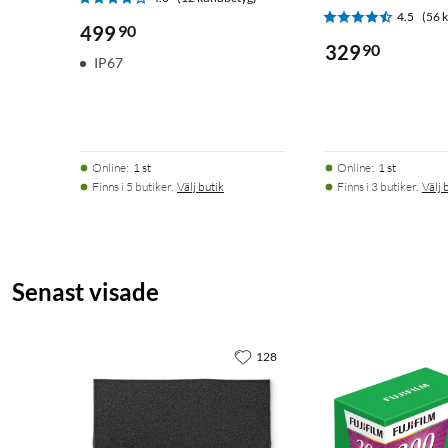
4.5
(56 
499
90
329
90
IP67
Online
:
1 st
Online
:
1 st
Finns i 5 butiker.
Välj butik
Finns i 3 butiker.
Välj 
Senast visade
128