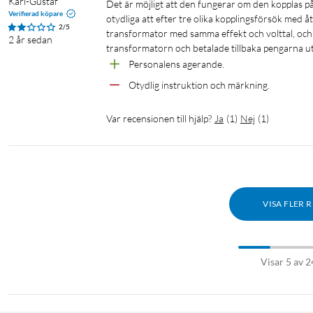
Karl-Gustaf
Det är möjligt att den fungerar om den kopplas på rätt sätt, men instruktionerna och märkningen på transformatorn var så 
Verifierad köpare
otydliga att efter tre olika kopplingsförsök med å
2/5
transformator med samma effekt och volttal, och d
2 år sedan
transformatorn och betalade tillbaka pengarna u
Personalens agerande.
Otydlig instruktion och märkning.
Var recensionen till hjälp?
Ja
(
1
)
Nej
(
1
)
VISA FLER 
Visar 5 av 2