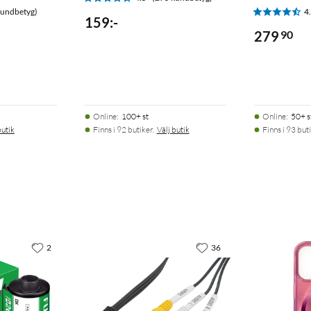
kundbetyg)
4
159
:
-
279
90
Online
:
100+ st
Online
:
50+ s
butik
Finns i 92 butiker.
Välj butik
Finns i 93 buti
2
36