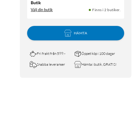
Butik
Välj din butik
Finns i 2 butiker.
HÄMTA
Fri frakt från 599:-
Öppet köp i 100 dagar
Snabba leveranser
Hämta i butik, GRATIS!