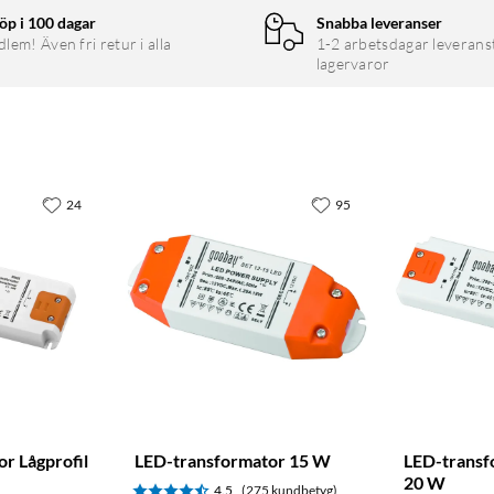
öp i 100 dagar
Snabba leveranser
em! Även fri retur i alla
1-2 arbetsdagar leverans
lagervaror
24
95
r Lågprofil
LED-transformator 15 W
LED-transf
20 W
4.5
(275 kundbetyg)