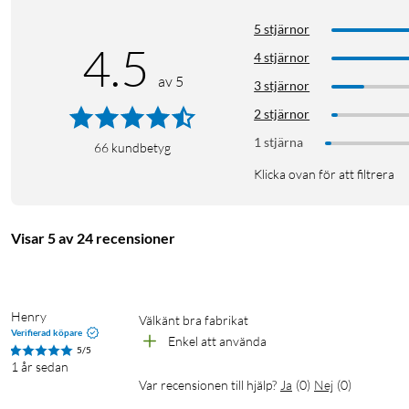
5 stjärnor
4.5
4 stjärnor
av 5
3 stjärnor
2 stjärnor
1 stjärna
66
kundbetyg
Klicka ovan för att filtrera
Visar 5 av 24 recensioner
Henry
Välkänt bra fabrikat
Verifierad köpare
Enkel att använda
5/5
1 år sedan
Var recensionen till hjälp?
Ja
(
0
)
Nej
(
0
)