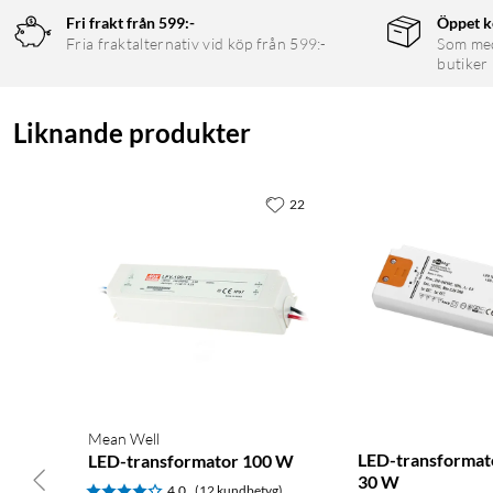
Fri frakt från 599:-
Öppet k
Fria fraktalternativ vid köp från 599:-
Som medl
butiker
Liknande produkter
22
Mean Well
LED-transformato
LED-transformator 100 W
30 W
4.0
(12 kundbetyg)