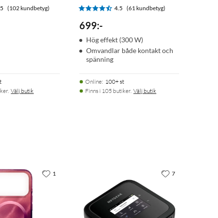
.5
(102 kundbetyg)
4.5
(61 kundbetyg)
699
:
-
Hög effekt (300 W)
Omvandlar både kontakt och
spänning
t
Online
:
100+ st
ker.
Välj butik
Finns i 105 butiker.
Välj butik
1
7