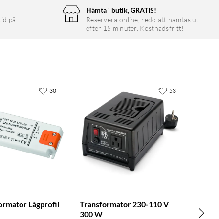
Hämta i butik, GRATIS!
tid på
Reservera online, redo att hämtas ut
efter 15 minuter. Kostnadsfritt!
30
53
ormator Lågprofil
Transformator 230-110 V
300 W