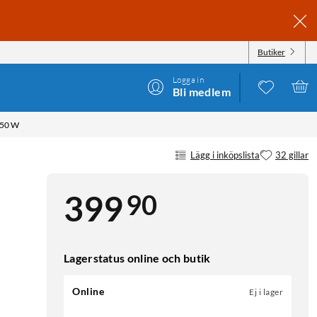
Butiker
Logga in
Bli medlem
50 W
Lägg i inköpslista
32 gillar
90
399
Lagerstatus online och butik
Online
Ej i lager