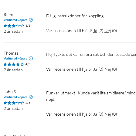
Remi
dålig instruktioner för koppling. 
Verifierad köpare
3/5
Var recensionen till hjälp?
Ja
(
2
)
Nej
(
0
)
2 år sedan
Thomas
Hej Tyckte det var en bra sak och den passade perf
Verifierad köpare
4/5
Var recensionen till hjälp?
Ja
(
0
)
Nej
(
0
)
2 år sedan
John S
Funkar utmärkt! Kunde varit lite smidigare "mindre" och innehållit bättre installationsanvisningar. I allt övrigt är jag mycket 
Verifierad köpare
nöjd. 
3/5
2 år sedan
Var recensionen till hjälp?
Ja
(
0
)
Nej
(
0
)