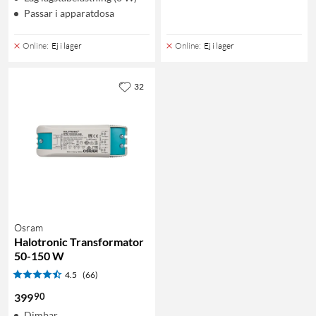
Passar i apparatdosa
Online
:
Ej i lager
Online
:
Ej i lager
32
Osram
Halotronic Transformator
50-150 W
4.5
(66)
90
399
Dimbar