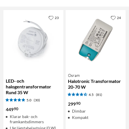
23
24
Osram
LED- och
Halotronic Transformator
halogentransformator
20-70 W
Rund 35 W
4.5
(81)
5.0
(30)
90
299
90
449
Dimbar
Klarar bak- och
Kompakt
framkantsdimmers
Låg lägstabelastning (0 W)