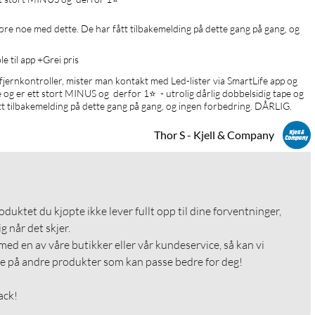
gjøre noe med dette. De har fått tilbakemelding på dette gang på gang, og 
e til app +Grei pris
fjernkontroller, mister man kontakt med Led-lister via SmartLife app og 
 og er ett stort MINUS og  derfor 1⭐️  - utrolig dårlig dobbelsidig tape og 
tt tilbakemelding på dette gang på gang, og ingen forbedring. DÅRLIG.
Thor S - Kjell & Company
roduktet du kjøpte ikke lever fullt opp til dine forventninger, 
g når det skjer.

med en av våre butikker eller vår kundeservice, så kan vi 
e på andre produkter som kan passe bedre for deg!

ack!