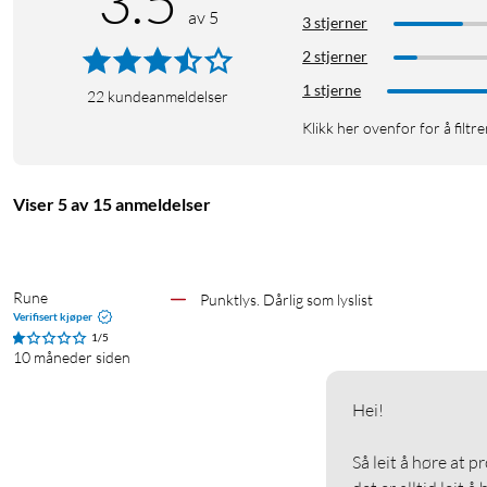
3.5
av 5
3 stjerner
2 stjerner
1 stjerne
22
kundeanmeldelser
Klikk her ovenfor for å filtre
Viser 5 av 15 anmeldelser
Rune
Punktlys. Dårlig som lyslist
Verifisert kjøper
1/5
10 måneder siden
Hei!

Så leit å høre at p