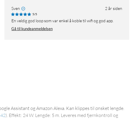
Sven
2 år siden
5/5
En veldig god loop som var enkel å koble til wifi og god app.
Gå til kundeanmeldelsen
oogle Assistant og Amazon Alexa. Kan klippes til ønsket lengde.
342
)
. Effekt: 24 W. Lengde: 5 m. Leveres med fjernkontroll og