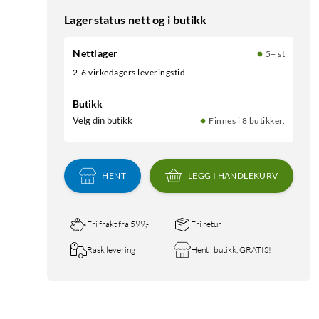
Lagerstatus nett og i butikk
Nettlager
5+ st
2-6 virkedagers leveringstid
Butikk
Velg din butikk
Finnes i 8 butikker.
HENT
LEGG I HANDLEKURV
Fri frakt fra 599,-
Fri retur
Rask levering
Hent i butikk, GRATIS!