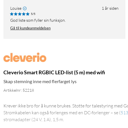
Louise
1 år siden
5/5
God liste som fyller sin funksjon.
Gå til kundeanmeldelsen
Cleverio Smart RGBIC LED-list (5 m) med wifi
Skap stemning inne med flerfarget lys
Artikkelnr: 52218
Krever ikke bro for å kunne brukes. Støtte for talestyring med G
Strømkabelen kan også forlenges med en DC-forlenger – se
(
51
strømadapter (24 V, 1 A), 1,5 m.