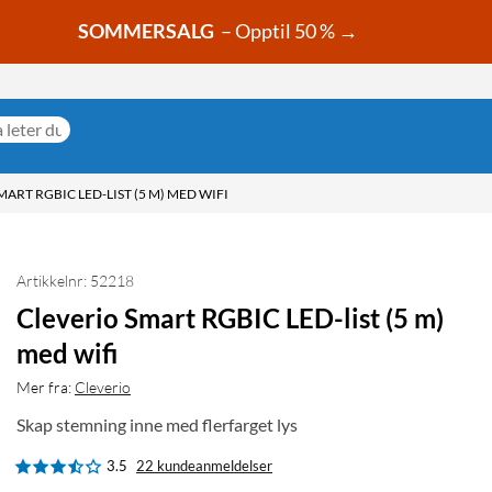
SOMMERSALG
– Opptil 50 % →
ART RGBIC LED-LIST (5 M) MED WIFI
Artikkelnr: 52218
Cleverio Smart RGBIC LED-list (5 m)
med wifi
Mer fra:
Cleverio
Skap stemning inne med flerfarget lys
3.5
22 kundeanmeldelser