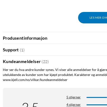
LES MER O
Produsentinformasjon
Support
(
1
)
Kundeanmeldelser
(
22
)
Her ser du hva andre kunder synes. Vi viser alle anmeldelser for å gjør
utelukkende av kunder som har kjøpt produktet. Karakterer og anmeldel
www.kjell.com/no/vilkar/kundeanmeldelser
5 stjerner
4 stjerner