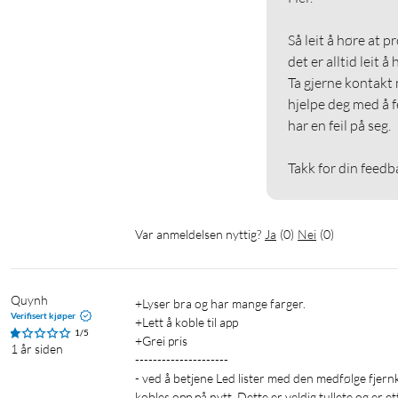
Så leit å høre at p
det er alltid leit å
Ta gjerne kontakt 
hjelpe deg med å f
har en feil på seg.

Takk for din feedb
Var anmeldelsen nyttig?
Ja
(
0
)
Nei
(
0
)
Quynh
+Lyser bra og har mange farger. 

Verifisert kjøper
+Lett å koble til app

1/5
+Grei pris

1 år siden
---------------------

- ved å betjene Led lister med den medfølge fjern
kobles opp på nytt. Dette er veldig tullete og er et