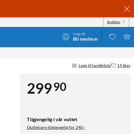
Butikker
Logg på
Bli medlem
Legg til handleliste
14 liker
90
299
Tilgjengelig i vår outlet
Outletvare tilgjengelig for
240,-