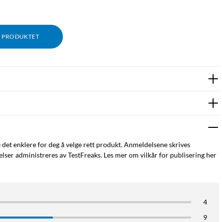
M PRODUKTET
e det enklere for deg å velge rett produkt. Anmeldelsene skrives
ser administreres av TestFreaks. Les mer om vilkår for publisering her
4
9