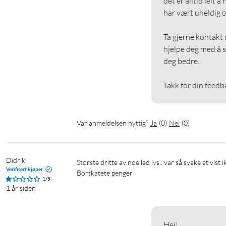
det er alltid leit 
har vært uheldig og 
Ta gjerne kontakt 
hjelpe deg med å s
deg bedre.

Takk for din feedb
Var anmeldelsen nyttig?
Ja
(
0
)
Nei
(
0
)
Didrik
Største dritte av noe led lys.. var så svake at vist ikke rommet var helt mørkt så så du ikke lyset av det..

Verifisert kjøper
Bortkatete penger
1/5
1 år siden
Hei!
