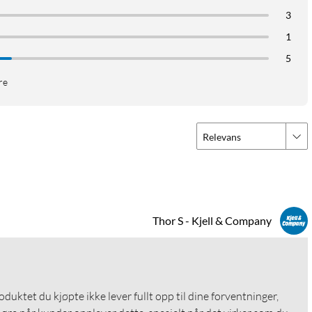
3
1
5
re
Relevans
Thor S - Kjell & Company
roduktet du kjøpte ikke lever fullt opp til dine forventninger, 