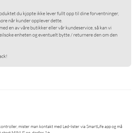
roduktet du kjøpte ikke lever fullt opp til dine forventninger, 
 høre når kunder opplever dette.

med en av våre butikker eller vår kundeservice, så kan vi 
eilsøke enheten og eventuelt bytte / returnere den om den 
ack!
kontroller, mister man kontakt med Led-lister via SmartLife app og må 
t stort MINUS og  derfor 1⭐️
