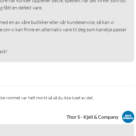
å høre når kunder opplever dette, spesielt når det virker som du 
fått en defekt vare.

med en av våre butikker eller vår kundeservice, så kan vi 
e om vi kan finne en alternativ vare til deg som kanskje passer 
ack!
Thor S - Kjell & Company