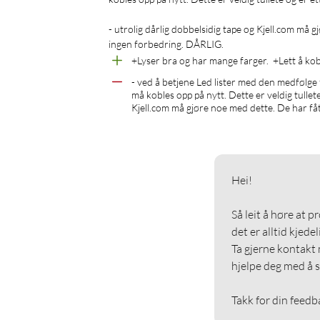
- utrolig dårlig dobbelsidig tape og Kjell.com må 
+Lyser bra og har mange farger.  +Lett å kobl
- ved å betjene Led lister med den medfølge 
må kobles opp på nytt. Dette er veldig tullete
Kjell.com må gjøre noe med dette. De har få
Hei!

Så leit å høre at p
det er alltid kjedeli
Ta gjerne kontakt 
hjelpe deg med å s
Takk for din feedb