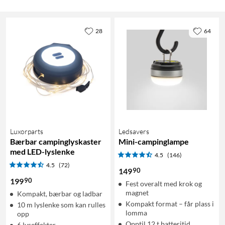
28
64
Luxorparts
Ledsavers
Bærbar campinglyskaster
Mini-campinglampe
med LED-lyslenke
4.5
(146)
4.5
(72)
90
149
90
199
Fest overalt med krok og
magnet
Kompakt, bærbar og ladbar
Kompakt format – får plass i
10 m lyslenke som kan rulles
lomma
opp
Opptil 12 t batteritid
6 lyseffekter