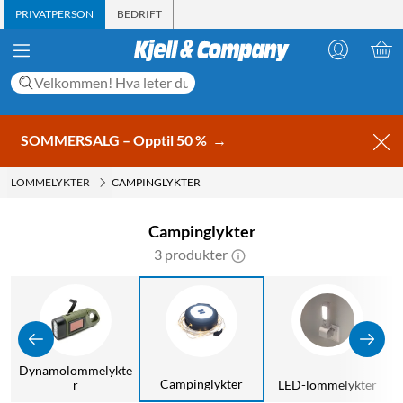
PRIVATPERSON
BEDRIFT
SOMMERSALG – Opptil 50 %
→
LOMMELYKTER
CAMPINGLYKTER
Campinglykter
3 produkter
Dynamolommelykte
Campinglykter
r
LED-lommelykter