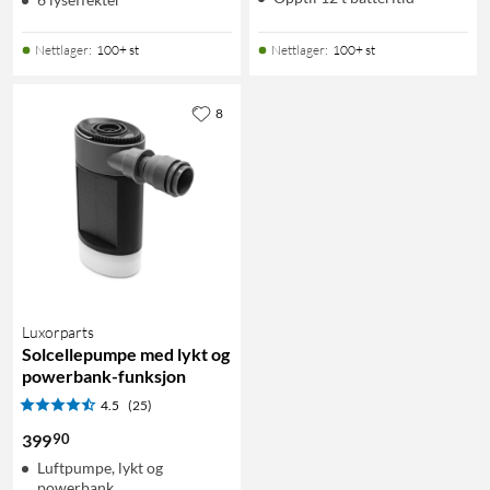
Nettlager
:
100+ st
Nettlager
:
100+ st
8
Luxorparts
Solcellepumpe med lykt og
powerbank-funksjon
4.5
(25)
90
399
Luftpumpe, lykt og
powerbank