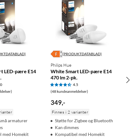
UKTDATABLAD)
(PRODUKTDATABLAD)
Philips Hue
rt LED-pære E14
White Smart LED-pære E14
.
470 lm 2-pk.
.0
4.5
delser)
(48 kundeanmeldelser)
349
,
-
rianter
Finnes i 2 varianter
l små armaturer
Støtte for Zigbee og Bluetooth
es
Kan dimmes
l med Homekit
Kompatibel med Homekit