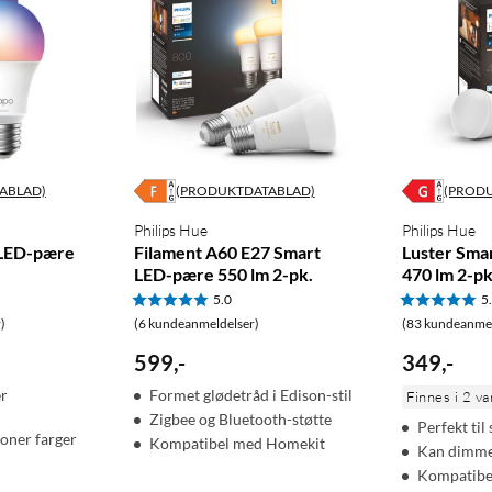
 med Hue Bridge
sistant, Apple HomeKit, Matter, IFTTT
 up-light, soloppgang/solnedgang)
ABLAD)
(PRODUKTDATABLAD)
(PROD
ue Bridge)
Philips Hue
Philips Hue
e)
 LED-pære
Filament A60 E27 Smart
Luster Sma
LED-pære 550 lm 2-pk.
470 lm 2-pk
5.0
5
)
(6 kundeanmeldelser)
(83 kundeanmel
599
,
-
349
,
-
er
Formet glødetråd i Edison-stil
Finnes i 2 va
Zigbee og Bluetooth-støtte
Perfekt ti
ioner farger
Kompatibel med Homekit
Kan dimm
jem
Zigbee
Bluetooth
Homekit
Google Assistant
Kompatibe