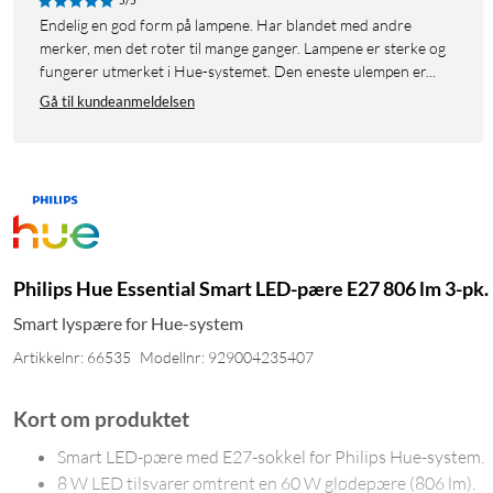
5/5
Endelig en god form på lampene. Har blandet med andre
merker, men det roter til mange ganger. Lampene er sterke og
fungerer utmerket i Hue-systemet. Den eneste ulempen er...
Gå til kundeanmeldelsen
Philips Hue Essential Smart LED-pære E27 806 lm 3-pk.
Smart lyspære for Hue-system
Artikkelnr: 66535
Modellnr: 929004235407
Kort om produktet
Smart LED-pære med E27-sokkel for Philips Hue-system.
8 W LED tilsvarer omtrent en 60 W glødepære (806 lm).