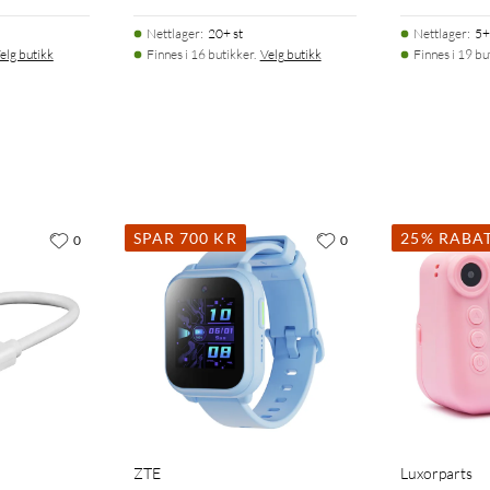
Nettlager
:
20+ st
Nettlager
:
5+
elg butikk
Finnes i 16 butikker.
Velg butikk
Finnes i 19 bu
SPAR 700 KR
25% RABA
0
0
ZTE
Luxorparts