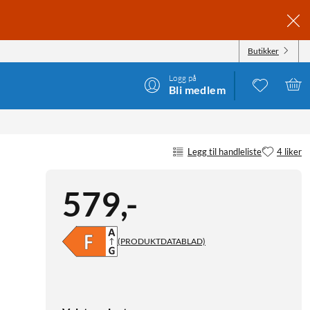
Butikker
Logg på
Bli medlem
Legg til handleliste
4 liker
579
,
-
(PRODUKTDATABLAD)