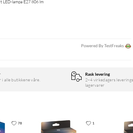
art LED-lampa E27 806 lm
Powered By TestFreaks
r
Rask levering
r i alle butikkene våre.
2–4 virkedagers leverings
lagervarer
78
1