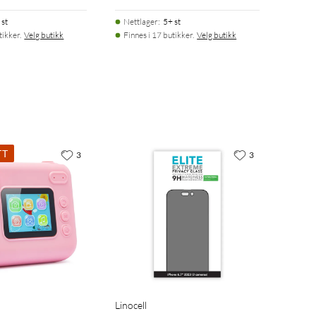
 st
Nettlager
:
5+ st
tikker.
Velg butikk
Finnes i 17 butikker.
Velg butikk
TT
3
3
Linocell