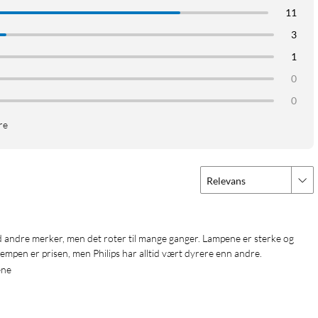
11
3
oner i Philips Hue-systemet. Du kan da fjernstyre lyskilder utenfor
g og bruke opptil 50 lyskilder. Via Bridge blir lyskildene også
1
 og Matter, og kommuniserer stabilt via Zigbee – den samme
0
et.
0
re
lyskilder og bygger på samme teknologi som de øvrige modellene.
om gjør lyskildene litt enklere, men fullt kompatible med hele
Relevans
mpen er prisen, men Philips har alltid vært dyrere enn andre.
ene