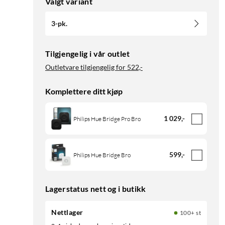
Valgt variant
3-pk.
Tilgjengelig i vår outlet
Outletvare tilgjengelig for
522,-
Komplettere ditt kjøp
1 029
,
-
Philips Hue Bridge Pro Bro
599
,
-
Philips Hue Bridge Bro
Lagerstatus nett og i butikk
Nettlager
100+ st