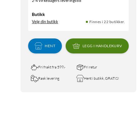
2-4 virkedagers leveringstid
Butikk
Velg din butikk
Finnes i 22 butikker.
HENT
LEGG I HANDLEKURV
Fri frakt fra 599,-
Fri retur
Rask levering
Hent i butikk, GRATIS!