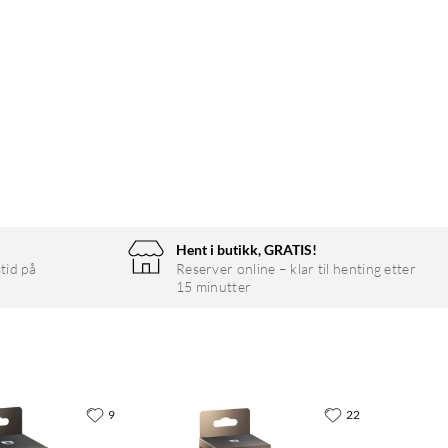
Hent i butikk, GRATIS!
tid på
Reserver online – klar til henting etter
15 minutter
9
22