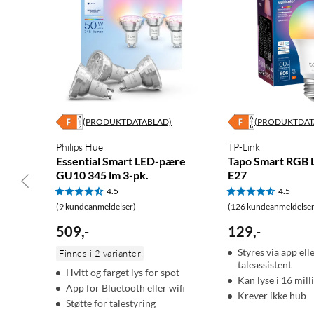
Zigbee-rekkevidde: opptil 30 m (avhengig av omgivelser)
Støtte for trådløs mesh-nettverk via Zigbee-enheter
Smart funksjonalitet
Styring: via Hue Bluetooth-app (iOS/Android) eller Hue-appen
Kompatibilitet: Philips Hue-systemet, Amazon Alexa, Google As
Automatiseringer: via Hue Bridge (tidsinnstilling, rutiner, wake
(PRODUKTDATABLAD)
(PRODUKTDAT
Synkronisering: støtter Hue Sync for film, musikk og spill (via H
Philips Hue
TP-Link
Talestyring: via Alexa, Google Assistant eller Siri (med Hue Bridg
Essential Smart LED-pære
Tapo Smart RGB
Antall lyskilder uten Bridge: opptil 10 stk. via Bluetooth
GU10 345 lm 3-pk.
E27
Antal lyskilder med Bridge: opptil 50 stk.
4.5
4.5
(9 kundeanmeldelser)
(126 kundeanmeldelser
I pakken
509
,
-
129
,
-
Essential Smart LED-pære E27 806 lm
Styres via app ell
Finnes i 2 varianter
Bruksanvisning
taleassistent
Hvitt og farget lys for spot
Kan lyse i 16 mill
App for Bluetooth eller wifi
Krever ikke hub
Philips Hue
Philips RGB-lyskilder
Smarte hjem
Smarth
Støtte for talestyring