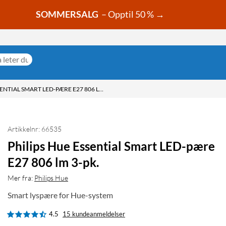
SOMMERSALG
– Opptil 50 % →
PHILIPS HUE ESSENTIAL SMART LED-PÆRE E27 806 LM 3-PK.
Artikkelnr: 66535
Philips Hue Essential Smart LED-pære
E27 806 lm 3-pk.
Mer fra:
Philips Hue
Smart lyspære for Hue-system
4.5
15 kundeanmeldelser