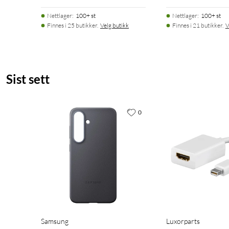
Amazon Alexa
Nettlager
:
100+ st
Nettlager
:
100+ st
Finnes i 25 butikker.
Velg butikk
Finnes i 21 butikker.
V
Sist sett
0
Samsung
Luxorparts