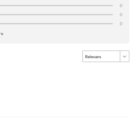
0
0
0
re
Relevans