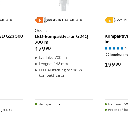
ABLAD)
(PRODUKTDATABLAD)
(PROD
Osram
ED G23 500
Kompaktlys
LED-kompaktlysrør G24Q
lm
700 lm
179
90
5
(33 kundeanmel
Lysfluks: 700 lm
Lengde: 143 mm
199
90
LED-erstatning for 18 W
kompaktlysrør
Nettlager
:
5+ st
Nettlager
:
50
lg butikk
Finnes i 16 bu