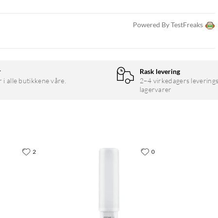
Powered By TestFreaks
r
Rask levering
r i alle butikkene våre.
2–4 virkedagers leverings
lagervarer
2
0