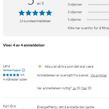
av 5
3 stjerner
2 stjerner
1 stjerne
24
kundeanmeldelser
Klikk her ovenfor for å filtre
Viser 4 av 4 anmeldelser
Lena
Akkurat så bra som det skal være
Verifisert kjøper
Anmeldelsen er oversatt fra svensk
Vis original
5/5
4 måneder siden
Var anmeldelsen nyttig?
Ja
(
0
)
Nei
(
0
)
Karl-Erik
Energieffektiv, lett å erstatte den gamle