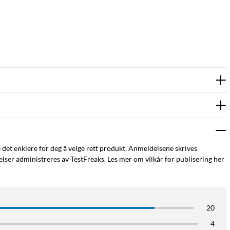
e det enklere for deg å velge rett produkt. Anmeldelsene skrives
ser administreres av TestFreaks. Les mer om vilkår for publisering her
20
4