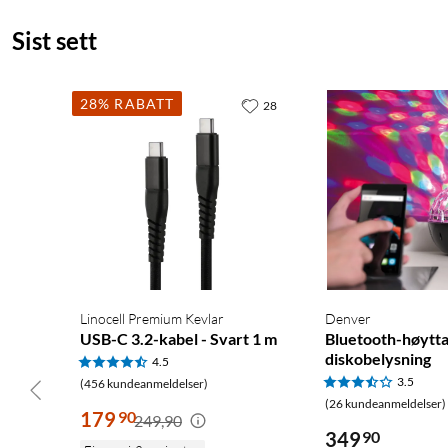
Sist sett
28% RABATT
28
Linocell Premium Kevlar
Denver
USB-C 3.2-kabel - Svart 1 m
Bluetooth-høytt
diskobelysning
4.5
3.5
(456 kundeanmeldelser)
(26 kundeanmeldelser)
179
90
249,90
349
90