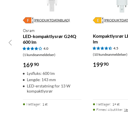
(PRODUKTDATABLAD)
(PRODUKTDAT
Osram
Kompaktlysrør L
LED-kompaktlysrør G24Q
lm
600 lm
4.5
4.0
(10 kundeanmeldelser)
(1 kundeanmeldelser)
199
90
169
90
Lysfluks: 600 lm
Lengde: 143 mm
LED-erstatning for 13 W
kompaktlysrør
Nettlager
:
1 st
Nettlager
:
1+ st
Finnes i 4 butikker.
Ve