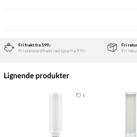
Fri frakt fra 599,-
Fri retu
Fri standardfrakt ved kjøp fra 599,-
Fri retu
Lignende produkter
1