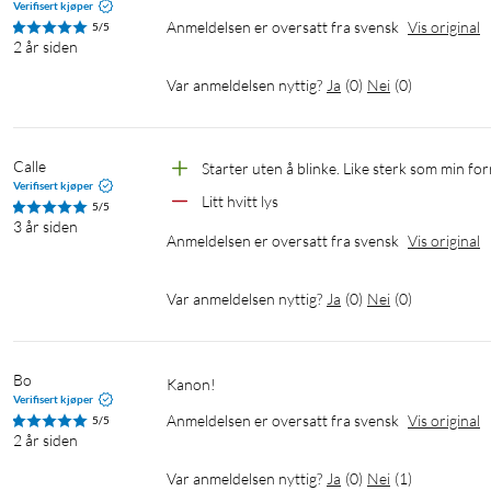
Verifisert kjøper
Anmeldelsen er oversatt fra svensk
Vis original
5/5
2 år siden
Var anmeldelsen nyttig?
Ja
(
0
)
Nei
(
0
)
Calle
Starter uten å blinke. Like sterk som min fo
Verifisert kjøper
Litt hvitt lys
5/5
3 år siden
Anmeldelsen er oversatt fra svensk
Vis original
Var anmeldelsen nyttig?
Ja
(
0
)
Nei
(
0
)
Bo
Kanon!
Verifisert kjøper
Anmeldelsen er oversatt fra svensk
Vis original
5/5
2 år siden
Var anmeldelsen nyttig?
Ja
(
0
)
Nei
(
1
)