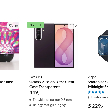
NYHET
60
0
Samsung
Apple
aler med
Galaxy Z Fold8 Ultra Clear
Watch Seri
Case Transparent
Midnight S
449
,
-
5
(1 kundeanmeld
En tykkelse på kun 0,8 mm
Belegg mot gulning og
5 229
,
-