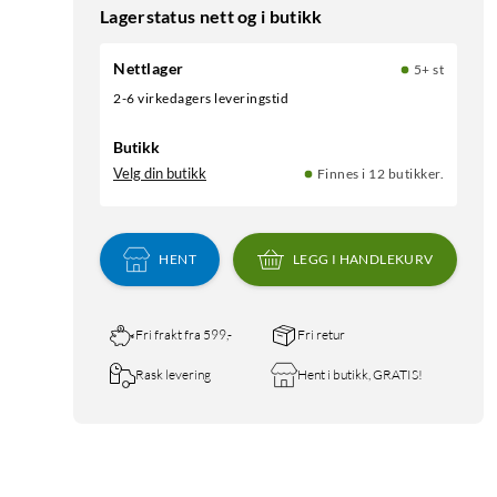
Lagerstatus nett og i butikk
Nettlager
5+ st
2-6 virkedagers leveringstid
Butikk
Velg din butikk
Finnes i 12 butikker.
HENT
LEGG I HANDLEKURV
Fri frakt fra 599,-
Fri retur
Rask levering
Hent i butikk, GRATIS!