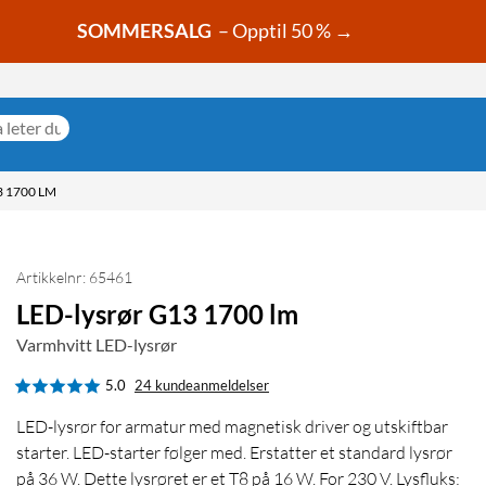
SOMMERSALG
– Opptil 50 % →
 1700 LM
Artikkelnr: 65461
LED-lysrør G13 1700 lm
Varmhvitt LED-lysrør
5.0
24 kundeanmeldelser
LED-lysrør for armatur med magnetisk driver og utskiftbar
starter. LED-starter følger med. Erstatter et standard lysrør
på 36 W. Dette lysrøret er et T8 på 16 W. For 230 V. Lysfluks: