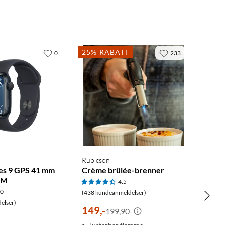
25% RABATT
0
233
Rubicson
es 9 GPS 41 mm
Crème brûlée-brenner
/M
4.5
.0
(438 kundeanmeldelser)
elser)
149
,
-
199,90