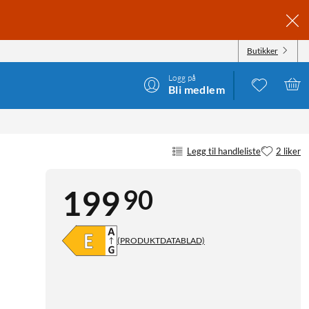
Butikker
Logg på
Bli medlem
Legg til handleliste
2 liker
90
199
(PRODUKTDATABLAD)