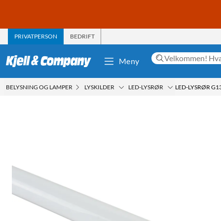
PRIVATPERSON
BEDRIFT
Meny
BELYSNING OG LAMPER
LYSKILDER
LED-LYSRØR
LED-LYSRØR G13