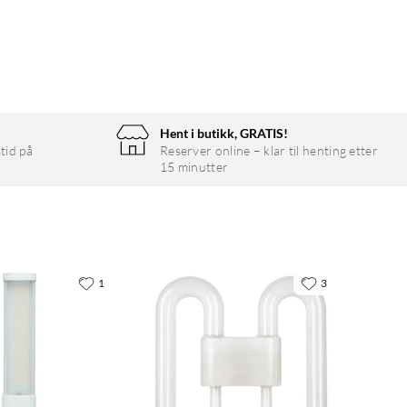
Hent i butikk, GRATIS!
tid på
Reserver online – klar til henting etter
15 minutter
1
3