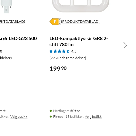
UKTDATABLAD)
(PRODUKTDATABLAD)
rør LED G23 500
LED-kompaktlysrør GR8 2-
stift 780 lm
.0
4.5
delser)
(77 kundeanmeldelser)
199
90
+ st
Nettlager
:
50+ st
tikker.
Velg butikk
Finnes i 13 butikker.
Velg butikk