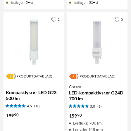
Nettlager
:
5+ st
Nettlager
:
50+ st
2
0
(PRODUKTDATABLAD)
(PRODUKTDATABLAD)
Osram
Kompaktlysrør LED G23
LED-kompaktlysrør G24D
500 lm
700 lm
4.5
(10)
5.0
(8)
90
199
90
159
Lysfluks: 700 lm
Lengde: 148 mm