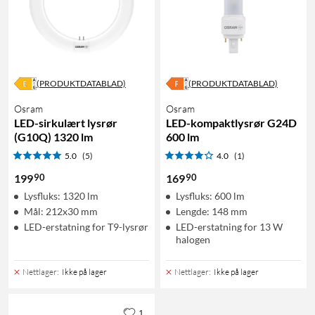
(PRODUKTDATABLAD)
(PRODUKTDATABLAD)
Osram
Osram
LED-sirkulært lysrør
LED-kompaktlysrør G24D
(G10Q) 1320 lm
600 lm
5.0
(5)
4.0
(1)
90
90
199
169
Lysfluks: 1320 lm
Lysfluks: 600 lm
Mål: 212x30 mm
Lengde: 148 mm
LED-erstatning for T9-lysrør
LED-erstatning for 13 W
halogen
Nettlager
:
Ikke på lager
Nettlager
:
Ikke på lager
1