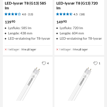
LED-lysrør T8 (G13) 585
LED-lysrør T8 (G13) 720
lm
lm
4.0
(13)
4.5
(18)
90
90
139
149
Lysfluks: 585 lm
Lysfluks: 720 lm
Lengde: 438 mm
Lengde: 604 mm
LED-erstatning for T8-lysrør
LED-erstatning for T8-lysrør
Nettlager
:
Ikke på lager
Nettlager
:
Ikke på lager
4
1