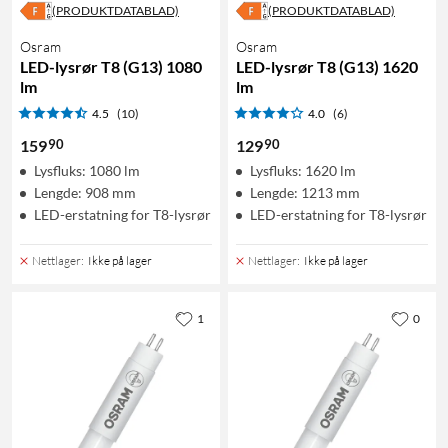
(PRODUKTDATABLAD)
(PRODUKTDATABLAD)
Osram
Osram
LED-lysrør T8 (G13) 1080
LED-lysrør T8 (G13) 1620
lm
lm
4.5
(10)
4.0
(6)
90
90
159
129
Lysfluks: 1080 lm
Lysfluks: 1620 lm
Lengde: 908 mm
Lengde: 1213 mm
LED-erstatning for T8-lysrør
LED-erstatning for T8-lysrør
Nettlager
:
Ikke på lager
Nettlager
:
Ikke på lager
1
0