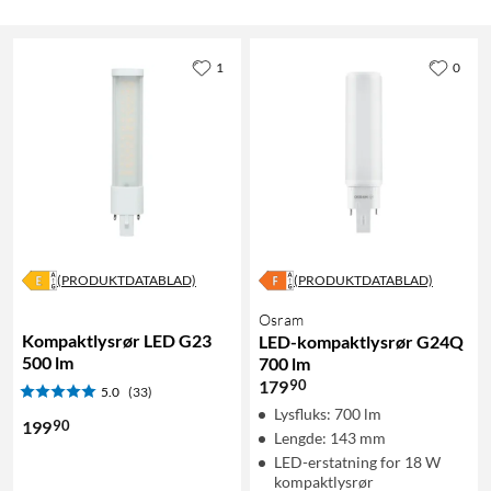
1
0
(PRODUKTDATABLAD)
(PRODUKTDATABLAD)
Osram
Kompaktlysrør LED G23
LED-kompaktlysrør G24Q
500 lm
700 lm
90
179
5.0
(33)
Lysfluks: 700 lm
90
199
Lengde: 143 mm
LED-erstatning for 18 W
kompaktlysrør