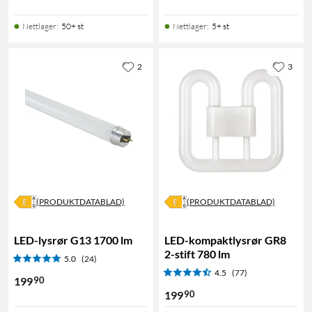
Nettlager
:
50+ st
Nettlager
:
5+ st
2
3
(PRODUKTDATABLAD)
(PRODUKTDATABLAD)
LED-lysrør G13 1700 lm
LED-kompaktlysrør GR8
2-stift 780 lm
5.0
(24)
4.5
(77)
90
199
90
199