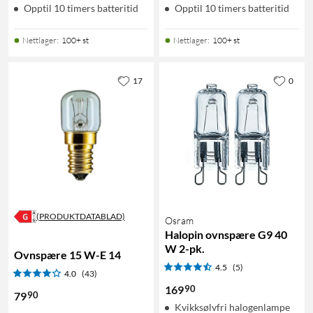
Opptil 10 timers batteritid
Opptil 10 timers batteritid
Nettlager
:
100+ st
Nettlager
:
100+ st
17
0
(PRODUKTDATABLAD)
Osram
Halopin ovnspære G9 40
W 2-pk.
Ovnspære 15 W-E 14
4.5
(5)
4.0
(43)
90
169
90
79
Kvikksølvfri halogenlampe