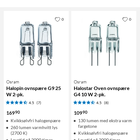
0
0
Osram
Osram
Halopin ovnspære G9 25
Halostar Oven ovnspære
W 2-pk.
G4 10 W 2-pk.
4.5
(7)
4.5
(8)
90
90
169
109
Kvikksølvfri halogenpære
130 lumen med ekstra varm
fargetone
260 lumen varmhvitt lys
(2700 K)
Kvikksølvfri halogenpære
Levetid på 2000 timer
Levetid på 2000 timer