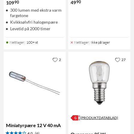
90
49
90
109
300 lumen med ekstra varm
fargetone
Kvikksølvfri halogenpære
Levetid på 2000 timer
Nettlager
:
100+ st
Nettlager
:
Ikke på lager
2
27
(PRODUKTDATABLAD)
Miniatyrpære 12 V 40 mA
4.0
(6)