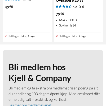
Ovnspære 25 W
90
49
4.5
(68)
90
79
Maks. 300 °C
Sokkel: E14
Nettlager
:
Ikke på lager
Nettlager
:
Ikke på lager
Bli medlem hos
Kjell & Company
Bli medlem og få ekstra bra medlemspriser, poeng på alt
du handler og 100 dagers åpent kjøp. Medlemskapet ditt
er helt digitalt – praktisk og kortløst!
Les mer om medlemskapet