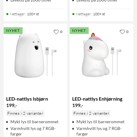
Nettlager
:
100+ st
Nettlager
:
100+ st
NYHET
NYHET
0
0
LED-nattlys Isbjørn
LED-nattlys Enhjørning
199
,
-
199
,
-
Finnes i 2 varianter
Finnes i 2 varianter
Mykt lys til barnerommet
Mykt lys til barnerommet
Varmhvitt lys og 7 RGB-
Varmhvitt lys og 7 RGB-
farger
farger