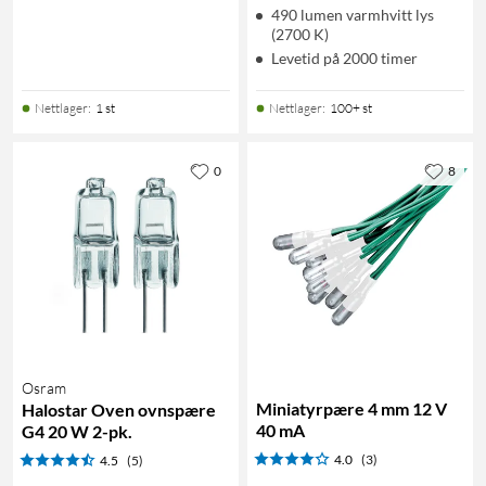
490 lumen varmhvitt lys
(2700 K)
Levetid på 2000 timer
Nettlager
:
1 st
Nettlager
:
100+ st
0
8
Osram
Miniatyrpære 4 mm 12 V
Halostar Oven ovnspære
40 mA
G4 20 W 2-pk.
4.0
(3)
4.5
(5)