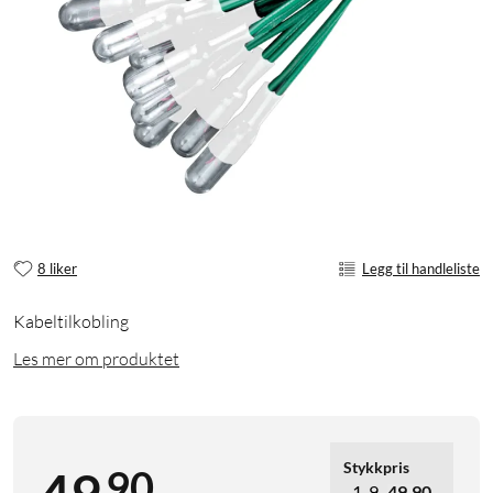
8 liker
Legg til handleliste
Kabeltilkobling
Les mer om produktet
Stykkpris
90
1-9
49,90