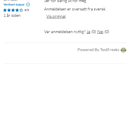
Ser for dårlig ut for meg 
Verifisert kjøper
Anmeldelsen er oversatt fra svensk
4/5
1 år siden
Vis original
Var anmeldelsen nyttig?
Ja
(
0
)
Nei
(
0
)
Powered By TestFreaks