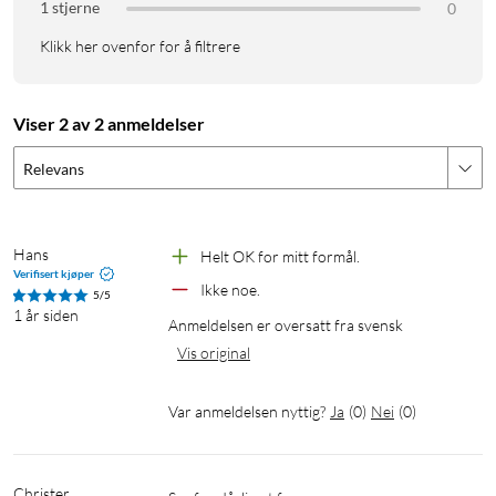
1 stjerne
0
Klikk her ovenfor for å filtrere
Viser 2 av 2 anmeldelser
Relevans
Hans
Helt OK for mitt formål.
Verifisert kjøper
Ikke noe.
5/5
1 år siden
Anmeldelsen er oversatt fra svensk
Vis original
Var anmeldelsen nyttig?
Ja
(
0
)
Nei
(
0
)
Christer