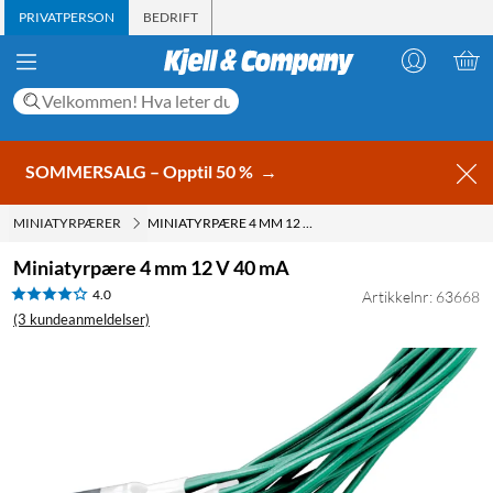
PRIVATPERSON
BEDRIFT
SOMMERSALG – Opptil 50 %
→
MINIATYRPÆRER
MINIATYRPÆRE 4 MM 12 V 40 MA
Miniatyrpære 4 mm 12 V 40 mA
4.0
Artikkelnr: 63668
(3 kundeanmeldelser)