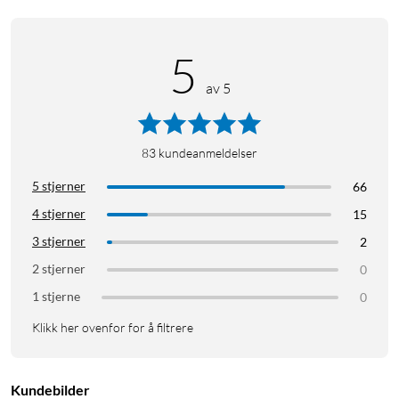
5
av 5
83
kundeanmeldelser
5 stjerner
66
4 stjerner
15
3 stjerner
2
2 stjerner
0
1 stjerne
0
Klikk her ovenfor for å filtrere
Kundebilder