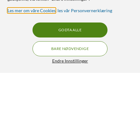
Les mer om våre Cookies
,
les vår Personvernerklæring
GODTA ALLE
BARE NØDVENDIGE
Endre Innstillinger
Philips Hue Luster Smart LED-pære E14 470 lm 2-pk.
349,-
5/5
HENT
LEGG I HANDLEKURV