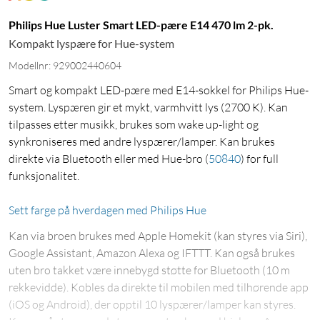
Philips Hue Luster Smart LED-pære E14 470 lm 2-pk.
Kompakt lyspære for Hue-system
Modellnr: 929002440604
Smart og kompakt LED-pære med E14-sokkel for Philips Hue-
system. Lyspæren gir et mykt, varmhvitt lys (2700 K). Kan
tilpasses etter musikk, brukes som wake up-light og
synkroniseres med andre lyspærer/lamper. Kan brukes
direkte via Bluetooth eller med Hue-bro
(
50840
)
for full
funksjonalitet.
Sett farge på hverdagen med Philips Hue
Kan via broen brukes med Apple Homekit (kan styres via Siri),
Google Assistant, Amazon Alexa og IFTTT. Kan også brukes
uten bro takket være innebygd støtte for Bluetooth (10 m
rekkevidde). Kobles da direkte til mobilen med tilhørende app
(iOS og Android), der opptil 10 lyspærer/lamper kan styres.