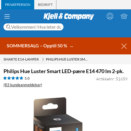
PRIVATPERSON
BEDRIFT
SOMMERSALG – Opptil 50 %
→
SMARTE E14-LAMPER
PHILIPS HUE LUSTER SMART LED-PÆRE E14 470 LM 2-PK.
Philips Hue Luster Smart LED-pære E14 470 lm 2-pk.
5.0
Artikkelnr: 51659
(83 kundeanmeldelser)