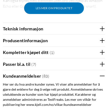
Kan også styres med stemmen uten bro ved hjelp av Amazon
Echo eller Google Home Assistant (støtte kommer snart).
LES MER OM PRODUKTET
Philips Hue-bro
(
50840
)
kreves hvis du vil ha full
funksjonalitet, som fjernstyring utenfor hjemmet, talestyring
Teknisk informasjon
på mobilen, wake up-light, tidsplaner, styring av flere rom og
bruk av opptil 50 lyspærer/lamper. Effekt: 5,7 W (tilsvarer ca.
Produsentinformasjon
40 W). Fargetemperatur: 2700 K. CRI: 80. Lysfluks: 470 lm.
Sokkel: E14. Energiklasse: G. Spenning: 230 V. Levetid: 25 000
Kompletter kjøpet ditt
(
1
)
t. Mål: Ø45x77 mm.
Passer bl.a. til
(
7
)
Kundeanmeldelser
(
83
)
Her ser du hva andre kunder synes. Vi viser alle anmeldelser for å
gjøre det enklere for deg å velge rett produkt. Anmeldelsene skrives
utelukkende av kunder som har kjøpt produktet. Karakterer og
anmeldelser administreres av TestFreaks. Les mer om vilkår for
publisering her www.kjell.com/no/vilkar/kundeanmeldelser