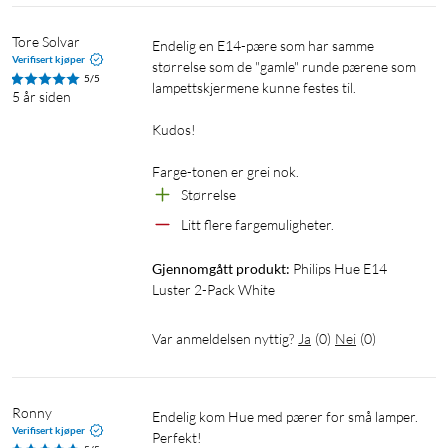
Tore Solvar
Endelig en E14-pære som har samme 
Verifisert kjøper
størrelse som de "gamle" runde pærene som 
5/5
lampettskjermene kunne festes til.

5 år siden
Kudos!

Farge-tonen er grei nok.
Størrelse
Litt flere fargemuligheter.
Gjennomgått produkt:
Philips Hue E14 
Luster 2-Pack White
Var anmeldelsen nyttig?
Ja
(
0
)
Nei
(
0
)
Ronny
Endelig kom Hue med pærer for små lamper. 
Verifisert kjøper
Perfekt! 