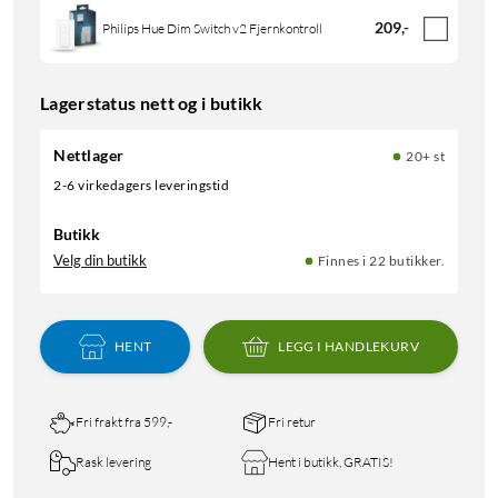
209
,
-
Philips Hue Dim Switch v2 Fjernkontroll
Lagerstatus nett og i butikk
Nettlager
20+ st
2-6 virkedagers leveringstid
Butikk
Velg din butikk
Finnes i 22 butikker.
HENT
LEGG I HANDLEKURV
Fri frakt fra 599,-
Fri retur
Rask levering
Hent i butikk, GRATIS!