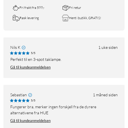
Fri frakt fra 599,-
Fri retur
Rask levering
Hent i butikk, GRATIS!
Nils K
1 uke siden
5/5
Perfekt til en 3-spot taklampe.
Gå til kundeanmeldelsen
Sebastian
1 måned siden
5/5
Fungerer bra, merker ingen forskjell fra de dyrere
alternativene fra HUE
Gå til kundeanmeldelsen