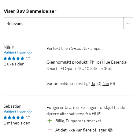
styre flere rom samtidig og bruke opptil 50 lyskilder i
systemet. Via Bridge blir GU10-pæren kompatibel med
Viser 3 av 3 anmeldelser
Amazon Alexa, Google Assistant, Apple HomeKit og Matter,
Relevans
og kommuniserer stabilt via Zigbee-nettverket.
Philips Hue Essential
Nils K
Perfekt til en 3-spot taklampe.
Essential-serien er en del av Philips Hues sortiment av smarte
Verifisert kjøper
lyskilder og bygger på samme teknologi som de øvrige
5/5
Gjennomgått produkt:
Philips Hue Essential 
1 uke siden
modellene. Forskjellen ligger hovedsakelig i lysstyrke og
Smart LED-pære GU10 345 lm 3-pk.
materialvalg, noe som gjør lyskildene litt enklere, men fullt
kompatible med hele Hue-systemet.
Var anmeldelsen nyttig?
Ja
(
0
)
Nei
(
0
)
Spesifikasjoner
Generelt
Sebastian
Fungerer bra, merker ingen forskjell fra de 
Verifisert kjøper
dyrere alternativene fra HUE
Formfaktor: MR16 / GU10
5/5
Billig, Fungerer utmerket
Sokkel: GU10
1 måned siden
Effekt: 4,7 W (tilsvarer ca. 50 W halogen).
At det ikke var flere på lager 😂