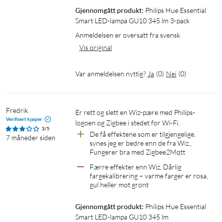
Spenning: 220–240 V AC, 50/60 Hz
Gjennomgått produkt:
Philips Hue Essential 
Energieffektivitetsklasse: Ok
Smart LED-lampa GU10 345 lm 3-pack
Levetid: opptil 15 000 timer
Anmeldelsen er oversatt fra svensk
Antall tennesykluser: 50 000
Spredningsvinkel: 90°
Vis original
Driftsfuktighet: 5 % < H < 95 % (ikke-kondenserende)
Driftstemperatur: -20 til +45 °C
Var anmeldelsen nyttig?
Ja
(
0
)
Nei
(
0
)
Mål (ØxL): ca. 50x55 mm
Lysegenskaper
Fredrik
Er rett og slett en Wiz-pære med Philips-
Verifisert kjøper
Lysfluks: opptil 345 lm
logoen og Zigbee i stedet for Wi-Fi.
3/5
De få effektene som er tilgjengelige, 
Fargetemperatur: 2200–6500 K (varmhvitt til kaldhvitt)
7 måneder siden
synes jeg er bedre enn de fra Wiz., 
Fargespekter: over 16 millioner farger
Fungerer bra med Zigbee2Mqtt
Fargegjengivelsesindeks (CRI): ≥80
Færre effekter enn Wiz, Dårlig 
Kan dimmes: Ja (via app, talestyring eller automatisering)
fargekalibrering – varme farger er rosa, 
gul heller mot grønt
Trådløs kommunikasjon
Gjennomgått produkt:
Philips Hue Essential 
Protokoll: Zigbee (IEEE 802.15.4) og Bluetooth Low Energy
Smart LED-lampa GU10 345 lm