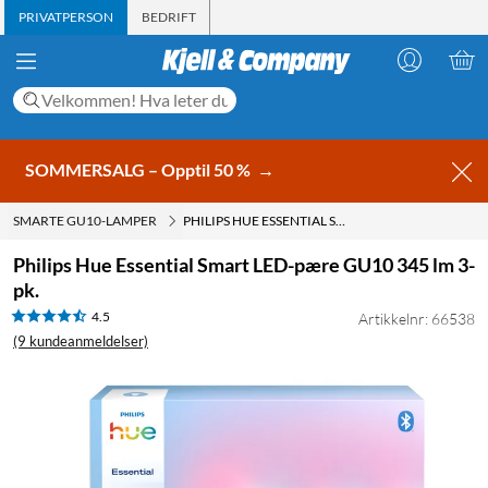
PRIVATPERSON
BEDRIFT
SOMMERSALG – Opptil 50 %
→
SMARTE GU10-LAMPER
PHILIPS HUE ESSENTIAL SMART LED-PÆRE GU10 345 LM 3-PK.
Philips Hue Essential Smart LED-pære GU10 345 lm 3-
pk.
4.5
Artikkelnr: 66538
(9 kundeanmeldelser)