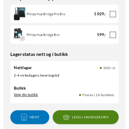
1 029
,
-
Philips Hue Bridge Pro Bro
599
,
-
Philips Hue Bridge Bro
Lagerstatus nett og i butikk
Nettlager
100+ st
2-4 virkedagers leveringstid
Butikk
Velg din butikk
Finnes i 26 butikker.
HENT
LEGG I HANDLEKURV