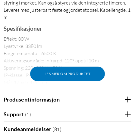
styring i mørket. Kan også styres via den integrerte timeren.
Leveres med justerbart feste og jordet støpsel. Kabellengde: 1
m.
Spesifikasjoner
Effekt: 30 W
Lysstyrke: 3380 lm
Fargetemperatur: 6500 K
Aktiveringsområde: Infrarød, 120°, opptil 10 m
Spenning: 220–240 V ~ 50 Hz.
LES MER OM PRODUKTET
IP-klasse: IP44
Mål: 175x164x64 mm
Vekt: 495 g
Kabellengde: 1 m
Produsentinformasjon
Utendørsbelysning
Utendørslampe
Lyskaster
Support
(
1
)
Lyskaster med bevegelsessensor
Kundeanmeldelser
(
81
)