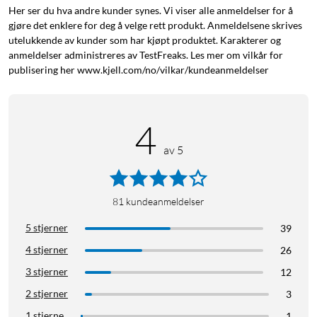
Her ser du hva andre kunder synes. Vi viser alle anmeldelser for å
gjøre det enklere for deg å velge rett produkt. Anmeldelsene skrives
utelukkende av kunder som har kjøpt produktet. Karakterer og
anmeldelser administreres av TestFreaks. Les mer om vilkår for
publisering her www.kjell.com/no/vilkar/kundeanmeldelser
4
av 5
81
kundeanmeldelser
5 stjerner
39
4 stjerner
26
3 stjerner
12
2 stjerner
3
1 stjerne
1