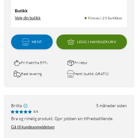
Butikk
Velg din butikk
Finnes i 25 butikker.
HENT
LEGG I HANDLEKURV
Fri frakt fra 599,-
Fri retur
Rask levering
Hent i butikk, GRATIS!
Britta
5 måneder siden
5/5
Bra og rimelig produkt. Gjør jobben sin tilfredsstillende.
Gå til kundeanmeldelsen