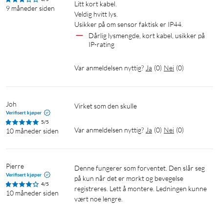
Litt kort kabel.

9 måneder siden
Veldig hvitt lys.

Usikker på om sensor faktisk er IP44.
Dårlig lysmengde, kort kabel, usikker på 
IP-rating
Var anmeldelsen nyttig?
Ja
(
0
)
Nei
(
0
)
Joh
Virket som den skulle
Verifisert kjøper
5/5
Var anmeldelsen nyttig?
Ja
(
0
)
Nei
(
0
)
10 måneder siden
Pierre
Denne fungerer som forventet. Den slår seg 
Verifisert kjøper
på kun når det er mørkt og bevegelse 
4/5
registreres. Lett å montere. Ledningen kunne 
10 måneder siden
vært noe lengre. 