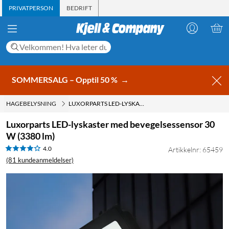
PRIVATPERSON
BEDRIFT
SOMMERSALG – Opptil 50 %
→
HAGEBELYSNING
LUXORPARTS LED-LYSKASTER MED BEVEGELSESSENSOR 30 W (3380 LM)
Luxorparts LED-lyskaster med bevegelsessensor 30
W (3380 lm)
4.0
Artikkelnr: 65459
(81 kundeanmeldelser)