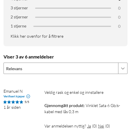
3 stjerner
0
2 stjerner
0
1 stjerne
0
Klikk her ovenfor for å filtrere
Viser 3 av 6 anmeldelser
Relevans
Emanuel N
Veldig rask og enkel og innstallere
Verifisert kjøper
5/5
Gjennomgått produkt:
Vinklet Sata 6 Gb/s-
1 år siden
kabel med lås 0,3 m
Var anmeldelsen nyttig?
Ja
(
0
)
Nei
(
0
)