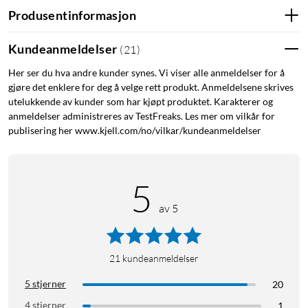
eller hovedkort. Låsetappene reduserer risikoen for at kabelen
Produsentinformasjon
løsner ved vibrasjoner eller under montering.
Kundeanmeldelser
(
21
)
For SATA-basert lagring
Her ser du hva andre kunder synes. Vi viser alle anmeldelser for å
SATA brukes til dataoverføring mellom hovedkort og interne
gjøre det enklere for deg å velge rett produkt. Anmeldelsene skrives
lagringsenheter. For dataoverføring mellom hovedkort og
utelukkende av kunder som har kjøpt produktet. Karakterer og
anmeldelser administreres av TestFreaks. Les mer om vilkår for
lagringsenhet. Strøm kobles til separat via SATA-strømkabel.
publisering her www.kjell.com/no/vilkar/kundeanmeldelser
Spesifikasjoner
Tilkobling: SATA-hann til SATA-hann
5
Standard: SATA 6 Gb/s (Serial ATA-600)
av 5
Utførelse: Rett kontakt + vinklet kontakt
Type: Datakabel
I pakken
21
kundeanmeldelser
1x SATA 6 Gb/s-kabel med låsetapper
5 stjerner
20
4 stjerner
1