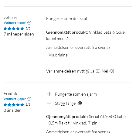
Johnny
fungerer som det skal.
Verifisert kjøper
5/5
Gjennomgått produkt:
Vinklad Sata 6 Gb/s-
7 måneder siden
kabel med lås
Anmeldelsen er oversatt fra svensk
Vis original
Var anmeldelsen nyttig?
Ja
(
0
)
Nei
(
0
)
Fredrik
Fungerte som en sjarm
Verifisert kjøper
Stygg farge, 😂
5/5
3 år siden
Gjennomgått produkt:
Serial ATA-600 kabel 
- 0,5m Rakt till vinklad, 7-pin
Anmeldelsen er oversatt fra svensk