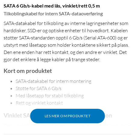
SATA 6 Gb/s-kabel med lås, vinklet/rett 0,5 m
Tilkoblingskabel for intern SATA-dataoverføring
SATA-datakabel for tilkobling av interne lagringsenheter som
harddisker, SSD-er og optiske enheter til hovedkort. Kabelen
støtter SATA-standarden opptil 6 Gb/s (Serial ATA-600) og er
utstyrt med låsetapp som holder kontaktene sikkert på plass.
Den ene enden har rett kontakt, og den andre er vinklet. Det
gjør det enklere å legge kabler på trange steder.
Kort om produktet
SATA-datakabel for intern montering
Støtte for SATA 6 Gb/s
Med låsetapp for stabil tilkobling
Rett og vinklet kontakt
Vinklet SATA-kontakt for enkel installasjon
LES MER OM PRODUKTET
Den vinklede SATA-kontakten gjør kabelen spesielt godt egnet
i kompakte kabinetter, eller når det er trangt rundt harddisk