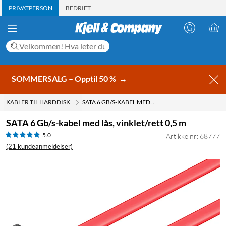
PRIVATPERSON
BEDRIFT
SOMMERSALG – Opptil 50 %
→
KABLER TIL HARDDISK
SATA 6 GB/S-KABEL MED LÅS, VINKLET/RETT 0,5 M
SATA 6 Gb/s-kabel med lås, vinklet/rett 0,5 m
5.0
Artikkelnr: 68777
(21 kundeanmeldelser)