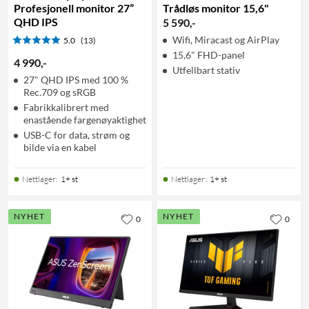
Profesjonell monitor 27”
Trådløs monitor 15,6"
QHD IPS
5 590
,
-
Wifi, Miracast og AirPlay
5.0
(13)
15,6" FHD-panel
4 990
,
-
Utfellbart stativ
27" QHD IPS med 100 %
Rec.709 og sRGB
Fabrikkalibrert med
enastående fargenøyaktighet
USB-C for data, strøm og
bilde via en kabel
Nettlager
:
1+ st
Nettlager
:
1+ st
NYHET
NYHET
0
0