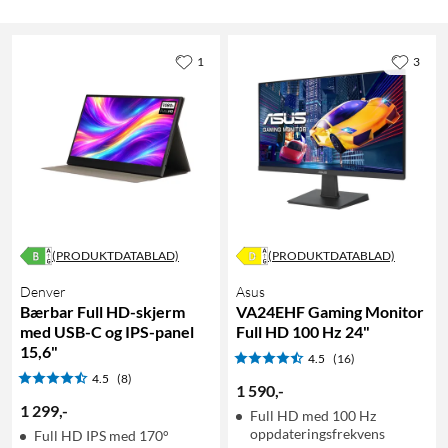
1
3
(PRODUKTDATABLAD)
(PRODUKTDATABLAD)
Denver
Asus
Bærbar Full HD-skjerm
VA24EHF Gaming Monitor
med USB-C og IPS-panel
Full HD 100 Hz 24"
15,6"
4.5
(16)
4.5
(8)
1 590
,
-
1 299
,
-
Full HD med 100 Hz
oppdateringsfrekvens
Full HD IPS med 170°