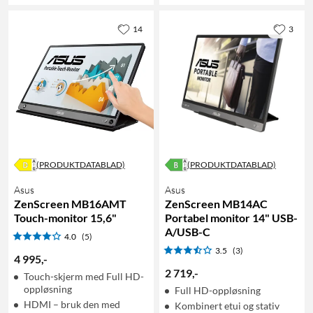
14
3
(PRODUKTDATABLAD)
(PRODUKTDATABLAD)
Asus
Asus
ZenScreen MB16AMT
ZenScreen MB14AC
Touch-monitor 15,6"
Portabel monitor 14" USB-
A/USB-C
4.0
(5)
3.5
(3)
4 995
,
-
2 719
,
-
Touch-skjerm med Full HD-
oppløsning
Full HD-oppløsning
HDMI – bruk den med
Kombinert etui og stativ