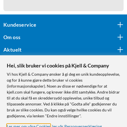
Kundeservice
Om oss
Aktuelt
Hei, slik bruker vi cookies på Kjell & Company
Følg oss
Vi hos Kjell & Company ønsker å gi deg en unik kundeopplevelse,
og for å kunne gjøre dette bruker vi cookies
(informasjonskapsler). Noen av disse er nødvendige for at
kjell.com skal fungere, og krever ikke ditt samtykke. Andre bidrar
Handle fra:
til at du skal få en skreddersydd opplevelse, unike tilbud og
tilpassede annonser. Ved å klikke på "Godta alle" godkjenner du
Sverige
bruk av slike cookies. Du kan også velge hvilke cookies du vil
Norge
godkjenne, via lenken "Endre innstillinger".
Les mer om våre Cookies
,
les vår Personvernerklæring