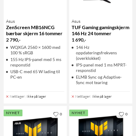
Asus
Asus
ZenScreen MB16NCG
TUF Gaming gamingskjerm
bærbar skjerm 16 tommer
146 Hz 24 tommer
2 790
,
-
1 690
,
-
WQXGA 2560 × 1600 med
146 Hz
100 % sRGB
oppdateringsfrekvens
(overklokket)
155 Hz IPS-panel med 5 ms
responstid
IPS-panel med 1 ms MPRT-
responstid
USB-C med 65 W lading til
PC-en
ELMB Sync og Adaptive-
Sync mot tearing
Nettlager
:
Ikke på lager
Nettlager
:
Ikke på lager
NYHET
NYHET
0
0