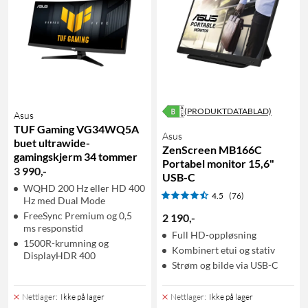
(PRODUKTDATABLAD)
Asus
TUF Gaming VG34WQ5A
Asus
buet ultrawide-
ZenScreen MB166C
gamingskjerm 34 tommer
Portabel monitor 15,6"
3 990
,
-
USB-C
WQHD 200 Hz eller HD 400
4.5
(76)
Hz med Dual Mode
FreeSync Premium og 0,5
2 190
,
-
ms responstid
Full HD-oppløsning
1500R-krumning og
Kombinert etui og stativ
DisplayHDR 400
Strøm og bilde via USB-C
Nettlager
:
Ikke på lager
Nettlager
:
Ikke på lager