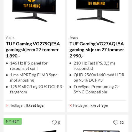
Asus
Asus
TUF Gaming VG279QE5A
TUF Gaming VG27AQL5A
gamingskjerm 27 tommer
gaming-skjerm 27 tommer
1 890
,
-
2 990
,
-
146 Hz IPS-panel for
210 Hz Fast IPS, 0,3 ms
responsivt spill
responstid
1 ms MPRT og ELMB Sync
QHD 2560×1440 med HDR
mot ghosting
og 95 % DCI-P3
125 % sRGB og 90 % DCI-P3
FreeSync Premium og G-
fargerom
SYNC Compatible
Nettlager
:
Ikke på lager
Nettlager
:
Ikke på lager
NYHET
0
32