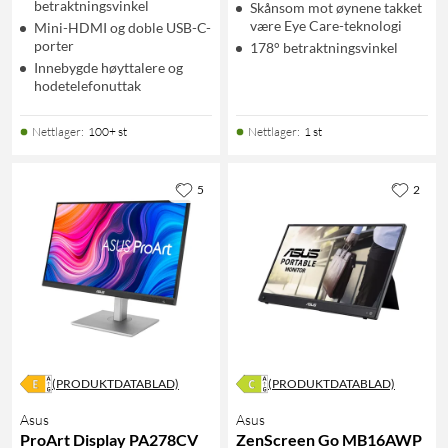
betraktningsvinkel
Skånsom mot øynene takket
være Eye Care-teknologi
Mini-HDMI og doble USB-C-
porter
178° betraktningsvinkel
Innebygde høyttalere og
hodetelefonuttak
Nettlager
:
100+ st
Nettlager
:
1 st
5
2
(PRODUKTDATABLAD)
(PRODUKTDATABLAD)
Asus
Asus
ProArt Display PA278CV
ZenScreen Go MB16AWP