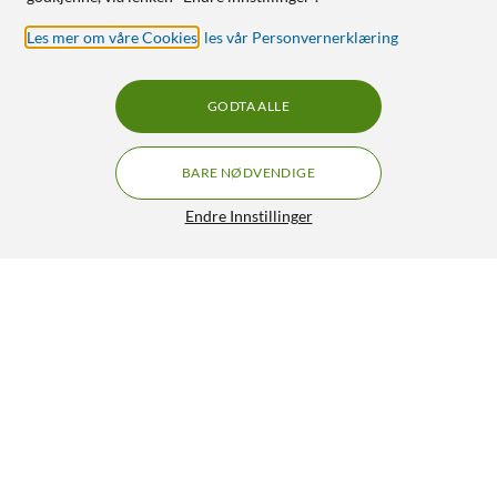
Les mer om våre Cookies
,
les vår Personvernerklæring
GODTA ALLE
BARE NØDVENDIGE
Endre Innstillinger
Denver Bærbar Full HD-skjerm med USB-C og
GRATIS FRAKT
IPS-panel 15,6"
1 299,-
4.5/5
HENT
LEGG I HANDLEKURV