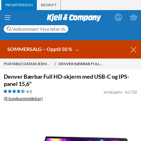
PRIVATPERSON
BEDRIFT
SOMMERSALG – Opptil 50 %
→
PORTABLE DATASKJERMER
DENVER BÆRBAR FULL HD-SKJERM MED USB-C OG IPS-PANEL 15,6"
Denver Bærbar Full HD-skjerm med USB-C og IPS-
panel 15,6"
4.5
Artikkelnr: 66738
(8 kundeanmeldelser)