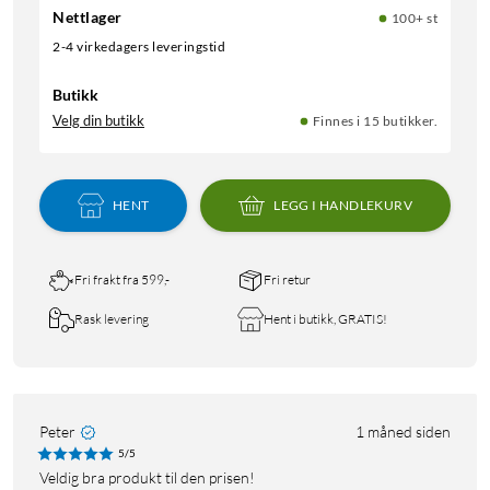
Nettlager
100+ st
2-4 virkedagers leveringstid
Butikk
Velg din butikk
Finnes i 15 butikker.
HENT
LEGG I HANDLEKURV
Fri frakt fra 599,-
Fri retur
Rask levering
Hent i butikk, GRATIS!
Peter
1 måned siden
5/5
Veldig bra produkt til den prisen!