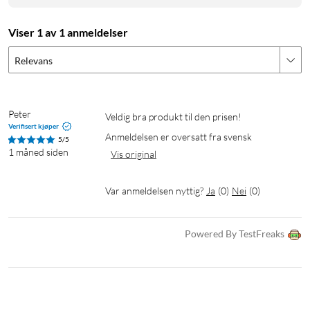
Lysstyrke: 250 cd/m²
Kontrast: 1000:1
Viser 1 av 1 anmeldelser
Responstid: 30 ms
Betraktningsvinkel: 170°
Relevans
Tilkoblinger: 1× mini-HDMI, 2× USB-C 3.1, 1× 3,5 mm
hodetelefoner
Høyttalere: 2×1 W
Peter
Veldig bra produkt til den prisen!
Mål: 365×235×16 mm
Verifisert kjøper
Anmeldelsen er oversatt fra svensk
Vekt: 940 g
5/5
1 måned siden
Vis original
Energiklasse: B
Effektforbruk: 6 W
Var anmeldelsen nyttig?
Ja
(
0
)
Nei
(
0
)
I pakken
1 × Bærbar skjerm
Powered By TestFreaks
1 × Beskyttelsesdeksel/stativ i skinn
1 × HDMI til mini-HDMI-kabel
1 × USB-C til USB-C-kabel
1 × Strømadapter