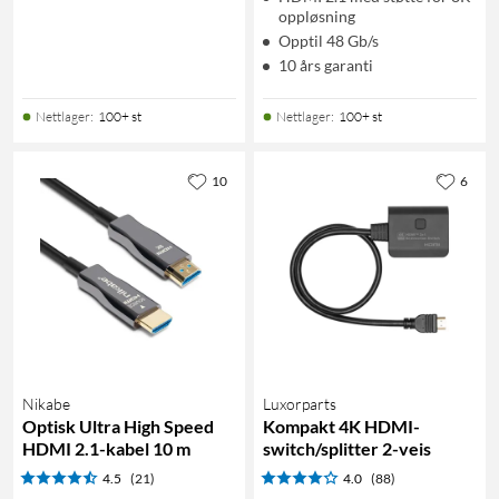
oppløsning
Opptil 48 Gb/s
10 års garanti
Nettlager
:
100+ st
Nettlager
:
100+ st
10
6
Nikabe
Luxorparts
Optisk Ultra High Speed
Kompakt 4K HDMI-
HDMI 2.1-kabel 10 m
switch/splitter 2-veis
4.5
(21)
4.0
(88)