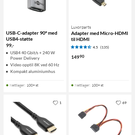
Luxorparts
USB-C-adapter 90° med
Adapter med Micro-HDMI
USB4-støtte
til HDMI
99
,
-
4.5
(135)
USB4 40 Gbit/s + 240 W
90
149
Power Delivery
Video opptil 8K ved 60 Hz
Kompakt aluminiumhus
Nettlager
:
100+ st
Nettlager
:
100+ st
1
69