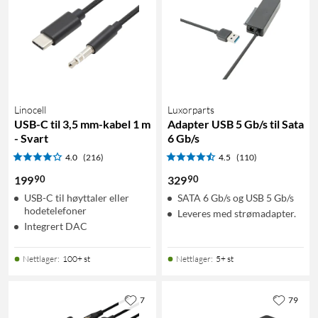
Linocell
Luxorparts
USB-C til 3,5 mm-kabel 1 m
Adapter USB 5 Gb/s til Sata
- Svart
6 Gb/s
4.0
(216)
4.5
(110)
90
90
199
329
USB-C til høyttaler eller
SATA 6 Gb/s og USB 5 Gb/s
hodetelefoner
Leveres med strømadapter.
Integrert DAC
Nettlager
:
100+ st
Nettlager
:
5+ st
7
79