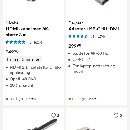
Nikabe
Plexgear
HDMI-kabel med 8K-
Adapter USB-C til HDMI
støtte 3 m
4.5
(174)
4.5
(657)
90
299
90
349
Støtte for 4K/60 Hz
Finnes i 5 varianter
USB-C 3.1
For laptop, nettbrett og
HDMI 2.1 med støtte for 8K-
mobil
oppløsning
Opptil 48 Gb/s
10 års garanti
Nettlager
:
100+ st
Nettlager
:
100+ st
2
3