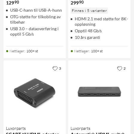
90
90
129
299
USB-C-hann til USB-A-hunn
Finnes i 5 varianter
OTG-støtte for tilkobling av
HDMI 2.1 med støtte for 8K-
tilbehør
oppløsning
USB 3.0 – dataoverføring i
Opptil 48 Gb/s
opptil 5 Gb/s
10 års garanti
Nettlager
:
100+ st
Nettlager
:
100+ st
3
2
Luxorparts
Luxorparts