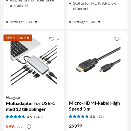
Støtte for HDR, ARC og
inkludert)
ethernet
Nettlager
:
100+ st
Nettlager
:
100+ st
SPAR 200 KR
32
1
Plexgear
Micro-HDMI-kabel High
Multiadapter for USB-C
Speed 3 m
med 12 tilkoblinger
5.0
(12)
4.5
(248)
90
299
599
,
-
799,-