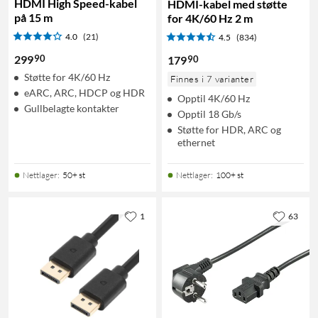
HDMI High Speed-kabel
HDMI-kabel med støtte
på 15 m
for 4K/60 Hz 2 m
4.0
(21)
4.5
(834)
90
299
90
179
Støtte for 4K/60 Hz
Finnes i 7 varianter
eARC, ARC, HDCP og HDR
Opptil 4K/60 Hz
Gullbelagte kontakter
Opptil 18 Gb/s
Støtte for HDR, ARC og
ethernet
Nettlager
:
50+ st
Nettlager
:
100+ st
1
63