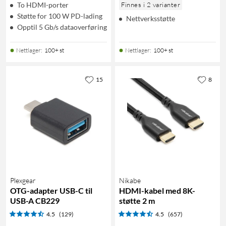
To HDMI-porter
Finnes i 2 varianter
Støtte for 100 W PD-lading
Nettverksstøtte
Opptil 5 Gb/s dataoverføring
Nettlager
:
100+ st
Nettlager
:
100+ st
15
8
Plexgear
Nikabe
OTG-adapter USB-C til
HDMI-kabel med 8K-
USB-A CB229
støtte 2 m
4.5
(129)
4.5
(657)