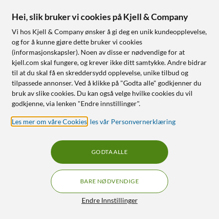
Støtte for 8K/60 Hz og
4K/120 Hz
Hei, slik bruker vi cookies på Kjell & Company
Båndbredde: 48 Gb/s
Vi hos Kjell & Company ønsker å gi deg en unik kundeopplevelse,
og for å kunne gjøre dette bruker vi cookies
Nettlager
:
20+ st
Nettlager
:
5+ st
(informasjonskapsler). Noen av disse er nødvendige for at
kjell.com skal fungere, og krever ikke ditt samtykke. Andre bidrar
til at du skal få en skreddersydd opplevelse, unike tilbud og
1
0
tilpassede annonser. Ved å klikke på "Godta alle" godkjenner du
bruk av slike cookies. Du kan også velge hvilke cookies du vil
godkjenne, via lenken "Endre innstillinger".
Les mer om våre Cookies
,
les vår Personvernerklæring
GODTA ALLE
Plexgear
HDMI™-forlengelseskabel
BARE NØDVENDIGE
5-porters USB-C
4K/60 Hz 1 m
multiadapter CB1023
Filtre
Endre Innstillinger
4.5
(22)
4.5
(17)