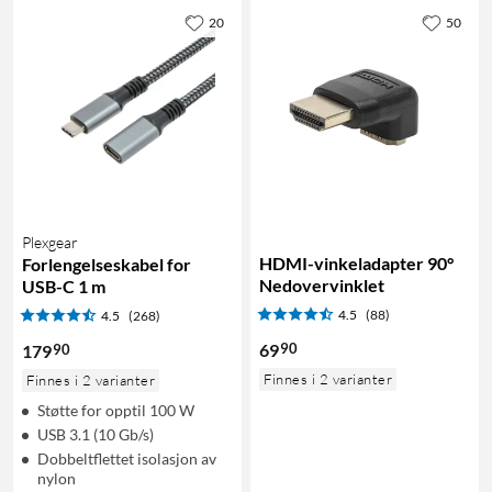
20
50
Plexgear
HDMI-vinkeladapter 90°
Forlengelseskabel for
Nedovervinklet
USB-C 1 m
4.5
(88)
4.5
(268)
90
69
90
179
Finnes i 2 varianter
Finnes i 2 varianter
Støtte for opptil 100 W
USB 3.1 (10 Gb/s)
Dobbeltflettet isolasjon av
nylon