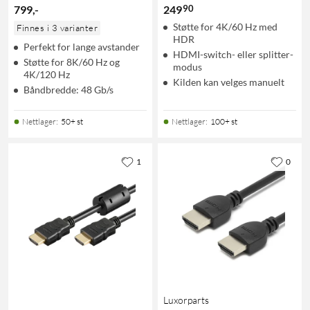
90
799
,
-
249
Støtte for 4K/60 Hz med
Finnes i 3 varianter
HDR
Perfekt for lange avstander
HDMI-switch- eller splitter-
Støtte for 8K/60 Hz og
modus
4K/120 Hz
Kilden kan velges manuelt
Båndbredde: 48 Gb/s
Nettlager
:
50+ st
Nettlager
:
100+ st
1
0
Luxorparts