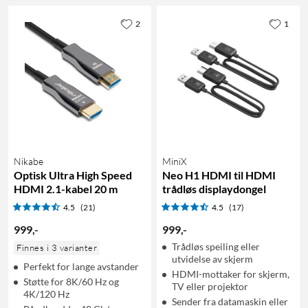
2
1
Nikabe
MiniX
Optisk Ultra High Speed
Neo H1 HDMI til HDMI
HDMI 2.1-kabel 20 m
trådløs displaydongel
4.5
(21)
4.5
(17)
999
,
-
999
,
-
Trådløs speiling eller
Finnes i 3 varianter
utvidelse av skjerm
Perfekt for lange avstander
HDMI-mottaker for skjerm,
Støtte for 8K/60 Hz og
TV eller projektor
4K/120 Hz
Sender fra datamaskin eller