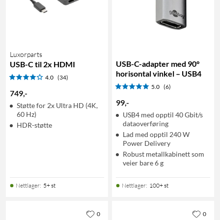
Luxorparts
USB-C-adapter med 90°
USB-C til 2x HDMI
horisontal vinkel – USB4
4.0
(34)
5.0
(6)
749
,
-
99
,
-
Støtte for 2x Ultra HD (4K,
60 Hz)
USB4 med opptil 40 Gbit/s
dataoverføring
HDR-støtte
Lad med opptil 240 W
Power Delivery
Robust metallkabinett som
veier bare 6 g
Nettlager
:
5+ st
Nettlager
:
100+ st
0
0