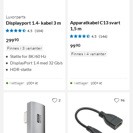
Luxorparts
Apparatkabel C13 svart
Displayport 1.4- kabel 3 m
1,5 m
4.5
(104)
4.5
(146)
90
299
90
99
Finnes i 3 varianter
Finnes i 4 varianter
Støtte for 8K/60 Hz
DisplayPort 1.4 med 32 Gb/s
HDR-støtte
Nettlager
:
100+ st
Nettlager
:
100+ st
2
96