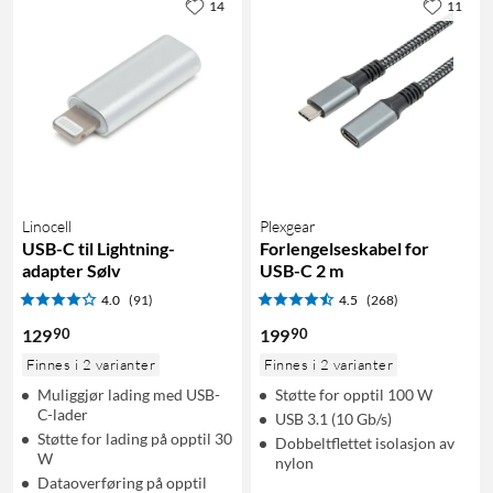
14
11
Linocell
Plexgear
USB-C til Lightning-
Forlengelseskabel for
adapter Sølv
USB-C 2 m
4.0
(91)
4.5
(268)
90
90
129
199
Finnes i 2 varianter
Finnes i 2 varianter
Muliggjør lading med USB-
Støtte for opptil 100 W
C-lader
USB 3.1 (10 Gb/s)
Støtte for lading på opptil 30
Dobbeltflettet isolasjon av
W
nylon
Dataoverføring på opptil