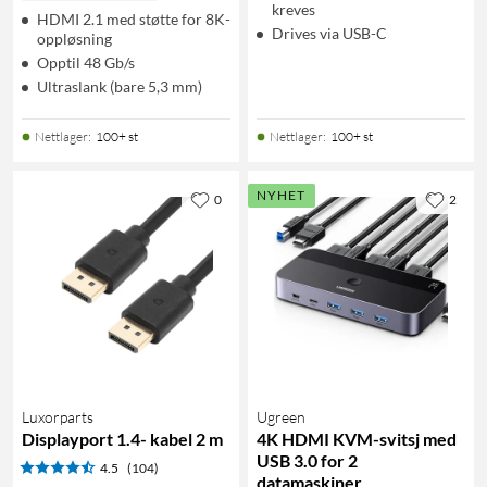
kreves
HDMI 2.1 med støtte for 8K-
Drives via USB-C
oppløsning
Opptil 48 Gb/s
Ultraslank (bare 5,3 mm)
Nettlager
:
100+ st
Nettlager
:
100+ st
NYHET
0
2
Luxorparts
Ugreen
Displayport 1.4- kabel 2 m
4K HDMI KVM-svitsj med
USB 3.0 for 2
4.5
(104)
datamaskiner