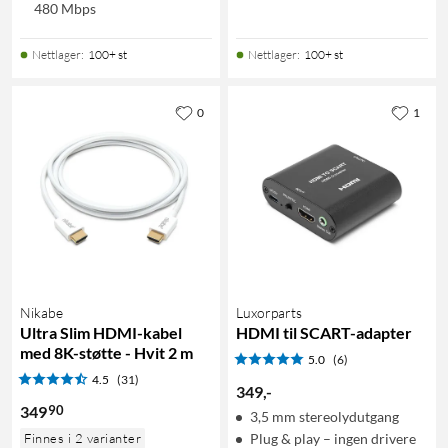
480 Mbps
Nettlager
:
100+ st
Nettlager
:
100+ st
0
1
Nikabe
Luxorparts
Ultra Slim HDMI-kabel
HDMI til SCART-adapter
med 8K-støtte - Hvit 2 m
5.0
(6)
4.5
(31)
349
,
-
90
349
3,5 mm stereolydutgang
Finnes i 2 varianter
Plug & play – ingen drivere