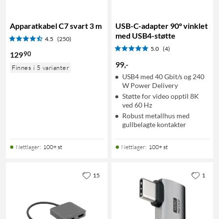
Apparatkabel C7 svart 3 m
USB-C-adapter 90° vinklet
med USB4-støtte
4.5
(250)
5.0
(4)
90
129
99
,
-
Finnes i 5 varianter
USB4 med 40 Gbit/s og 240
W Power Delivery
Støtte for video opptil 8K
ved 60 Hz
Robust metallhus med
gullbelagte kontakter
Nettlager
:
100+ st
Nettlager
:
100+ st
15
1