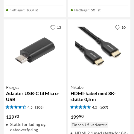
Nettlager
:
100+ st
Nettlager
:
50+ st
13
10
Plexgear
Nikabe
Adapter USB-C til Micro-
HDMI-kabel med 8K-
USB
støtte 0,5 m
4.5
(108)
4.5
(657)
90
90
129
199
Støtte for lading og
Finnes i 5 varianter
dataoverføring
HDMI 2.1 med støtte for 8K-