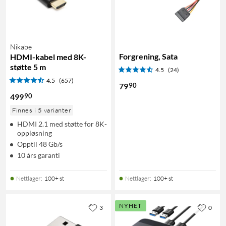
Nikabe
Forgrening, Sata
HDMI-kabel med 8K-
støtte 5 m
4.5
(24)
4.5
(657)
90
79
90
499
Finnes i 5 varianter
HDMI 2.1 med støtte for 8K-
oppløsning
Opptil 48 Gb/s
10 års garanti
Nettlager
:
100+ st
Nettlager
:
100+ st
NYHET
3
0