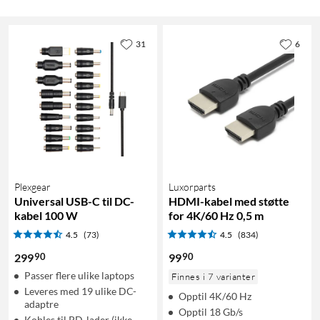
31
6
Plexgear
Luxorparts
Universal USB-C til DC-
HDMI-kabel med støtte
kabel 100 W
for 4K/60 Hz 0,5 m
4.5
(73)
4.5
(834)
90
90
299
99
Passer flere ulike laptops
Finnes i 7 varianter
Leveres med 19 ulike DC-
Opptil 4K/60 Hz
adaptre
Opptil 18 Gb/s
Kobles til PD-lader (ikke