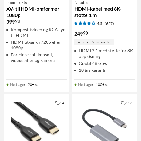
Luxorparts
Nikabe
AV- til HDMI-omformer
HDMI-kabel med 8K-
1080p
støtte 1 m
90
399
4.5
(657)
Komposittvideo og RCA-lyd
90
249
til HDMI
HDMI-utgang i 720p eller
Finnes i 5 varianter
1080p
HDMI 2.1 med støtte for 8K-
For eldre spillkonsoll,
oppløsning
videospiller og kamera
Opptil 48 Gb/s
10 års garanti
Nettlager
:
20+ st
Nettlager
:
100+ st
4
13