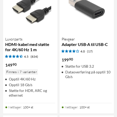
Luxorparts
Plexgear
HDMI-kabel med støtte
Adapter USB-A til USB-C
for 4K/60 Hz 1 m
4.0
(17)
4.5
(834)
90
199
90
149
Støtte for USB 3.2
Finnes i 7 varianter
Dataoverføring på opptil 10
Gb/s
Opptil 4K/60 Hz
Opptil 18 Gb/s
Støtte for HDR, ARC og
ethernet
Nettlager
:
100+ st
Nettlager
:
100+ st