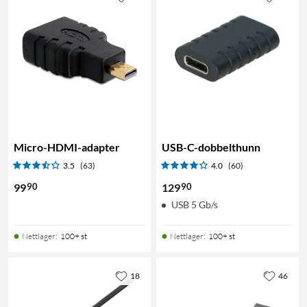
Micro-HDMI-adapter
USB-C-dobbelthunn
3.5
(63)
4.0
(60)
90
90
99
129
USB 5 Gb/s
Nettlager
:
100+ st
Nettlager
:
100+ st
18
46