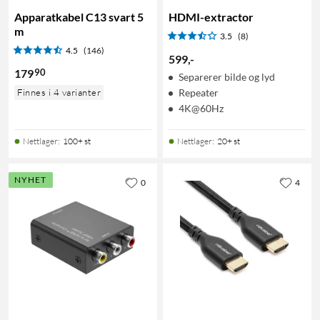
Apparatkabel C13 svart 5
HDMI-extractor
m
3.5
(8)
4.5
(146)
599
,
-
90
179
Separerer bilde og lyd
Finnes i 4 varianter
Repeater
4K@60Hz
Nettlager
:
100+ st
Nettlager
:
20+ st
NYHET
0
4