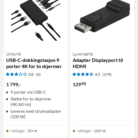
Unisynk
Luxorparts
USB-C-dokkingstasjon 9
Adapter Displayport til
porter 4K for to skjermer
HDMI
3.0
(5)
4.5
(179)
90
1 799
,
-
129
9 porter via USB-C
Støtte for to skjermer
(4K/60 Hz)
Leveres med strømadapter
(100 W)
Nettlager
:
20+ st
Nettlager
:
100+ st