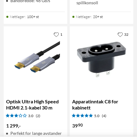
Båndbredde: 48 Gb/s
spillkonsoll
Nettlager
:
100+ st
Nettlager
:
20+ st
1
32
Optisk Ultra High Speed
Apparatinntak C8 for
HDMI 2.1-kabel 30 m
kabinett
3.0
(2)
5.0
(4)
90
1 299
,
-
39
Perfekt for lange avstander