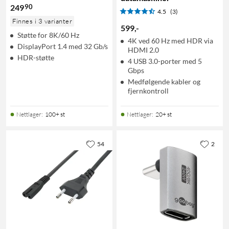
90
249
4.5
(3)
Finnes i 3 varianter
599
,
-
Støtte for 8K/60 Hz
4K ved 60 Hz med HDR via
DisplayPort 1.4 med 32 Gb/s
HDMI 2.0
HDR-støtte
4 USB 3.0-porter med 5
Gbps
Medfølgende kabler og
fjernkontroll
Nettlager
:
100+ st
Nettlager
:
20+ st
54
2