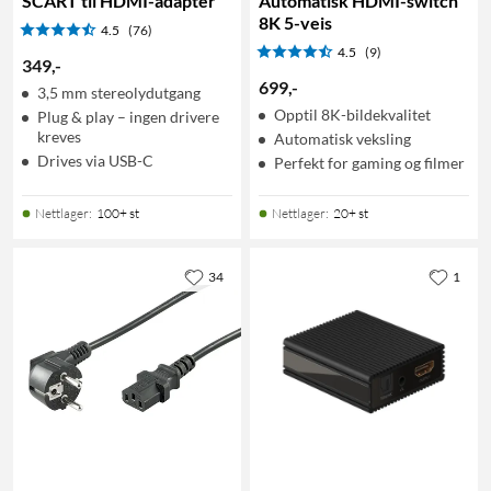
SCART til HDMI-adapter
Automatisk HDMI-switch
8K 5-veis
4.5
(76)
4.5
(9)
349
,
-
699
,
-
3,5 mm stereolydutgang
Opptil 8K-bildekvalitet
Plug & play – ingen drivere
kreves
Automatisk veksling
Drives via USB-C
Perfekt for gaming og filmer
Nettlager
:
100+ st
Nettlager
:
20+ st
34
1