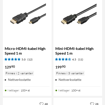
Micro-HDMI-kabel High
Mini-HDMI-kabel High
Speed 1 m
Speed 1 m
5.0
(12)
4.5
(11)
90
90
129
199
Finnes i 2 varianter
Finnes i 3 varianter
Nettverksstøtte
Nettverksstøtte
Nettlager
:
100+ st
Nettlager
:
100+ st
48
28