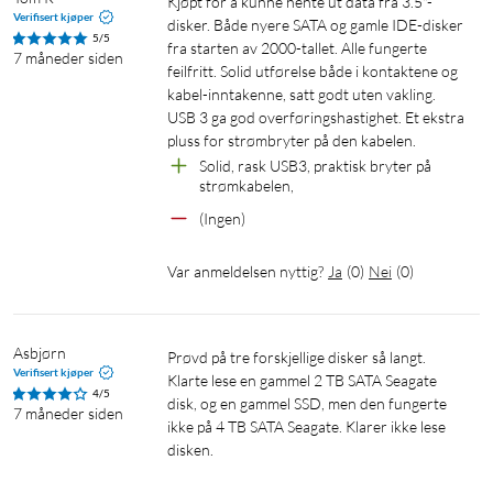
Kjøpt for å kunne hente ut data fra 3.5"-
Verifisert kjøper
disker. Både nyere SATA og gamle IDE-disker 
5/5
fra starten av 2000-tallet. Alle fungerte 
7 måneder siden
feilfritt. Solid utførelse både i kontaktene og 
kabel-inntakenne, satt godt uten vakling. 
USB 3 ga god overføringshastighet. Et ekstra 
pluss for strømbryter på den kabelen.
Solid, rask USB3, praktisk bryter på 
strømkabelen,
(Ingen)
Var anmeldelsen nyttig?
Ja
(
0
)
Nei
(
0
)
Asbjørn
Prøvd på tre forskjellige disker så langt. 
Verifisert kjøper
Klarte lese en gammel 2 TB SATA Seagate 
4/5
disk, og en gammel SSD, men den fungerte 
7 måneder siden
ikke på 4 TB SATA Seagate. Klarer ikke lese 
disken. 