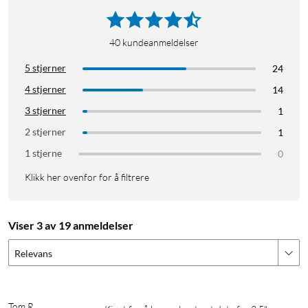
40
kundeanmeldelser
5 stjerner
24
4 stjerner
14
3 stjerner
1
2 stjerner
1
1 stjerne
0
Klikk her ovenfor for å filtrere
Viser 3 av 19 anmeldelser
Relevans
Tom R