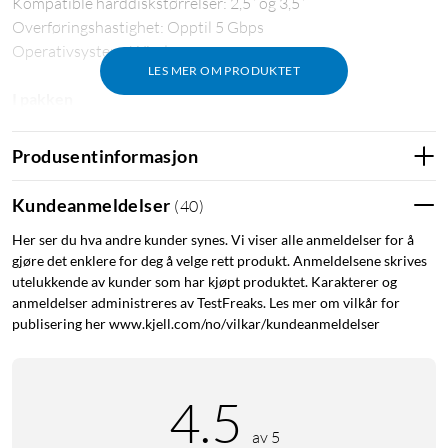
Kompatible harddiskstørrelser: 2,5” og 3,5”
Overføringshastighet: Opptil 5 Gbps
Operativsystem: Windows
LES MER OM PRODUKTET
I pakken
HDD-adapter
Produsentinformasjon
Strømadapter (1,2 m)
Molex-adapter (12 cm)
USB-A-kabel (1,2 m)
Kundeanmeldelser
(
40
)
Her ser du hva andre kunder synes. Vi viser alle anmeldelser for å
gjøre det enklere for deg å velge rett produkt. Anmeldelsene skrives
utelukkende av kunder som har kjøpt produktet. Karakterer og
anmeldelser administreres av TestFreaks. Les mer om vilkår for
publisering her www.kjell.com/no/vilkar/kundeanmeldelser
4.5
av 5