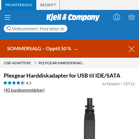
PRIVATPERSON
BEDRIFT
SOMMERSALG – Opptil 50 %
→
USB-ADAPTERE
PLEXGEAR HARDDISKADAPTER FOR USB TIL IDE/SATA
Plexgear Harddiskadapter for USB til IDE/SATA
4.5
Artikkelnr: 65916
(40 kundeanmeldelser)