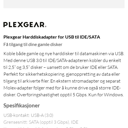
Plexgear Harddiskadapter for USB til IDE/SATA
Få tilgang til dine gamle disker
Koble både gamle og nye harddisker til datamaskinen via USB.
Med denne USB 3.0 til IDE/SATA-adapteren kobler du enkelt
til 2,5” og 3,5” disker – uansett om de bruker IDE eller SATA.
Perfekt for sikkerhetskopiering, gjenoppretting av data eller
tilgang til arkiverte filer. En ekstern strømadapter og separat
Molex-adapter følger med for å kunne drive også større IDE-
disker. Overføringshastighet opptil 5 Gbps. Kun for Windows.
Spesifikasjoner
USB-kontakt: USB-A (3.0)
Grensesnitt: SATA (opptil 3 Gbps), IDE