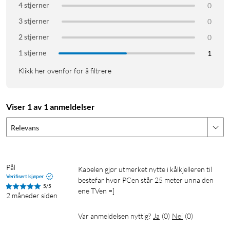
4 stjerner
0
3 stjerner
0
2 stjerner
0
1 stjerne
1
Klikk her ovenfor for å filtrere
Viser 1 av 1 anmeldelser
Relevans
Pål
Kabelen gjør utmerket nytte i kålkjelleren til 
Verifisert kjøper
bestefar hvor PCen står 25 meter unna den 
5/5
ene TVen =]
2 måneder siden
Var anmeldelsen nyttig?
Ja
(
0
)
Nei
(
0
)