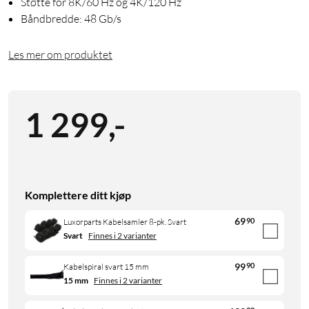
Støtte for 8K/60 Hz og 4K/120 Hz
Båndbredde: 48 Gb/s
Les mer om produktet
1 299
,
-
Komplettere ditt kjøp
69
90
Luxorparts Kabelsamler 8-pk. Svart
Svart
Finnes i 2 varianter
99
90
Kabelspiral svart 15 mm
15 mm
Finnes i 2 varianter