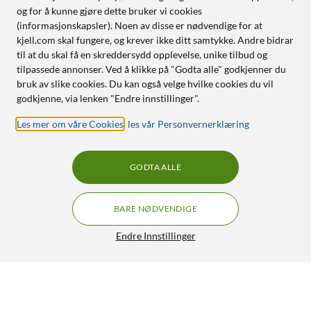
og for å kunne gjøre dette bruker vi cookies
(informasjonskapsler). Noen av disse er nødvendige for at
kjell.com skal fungere, og krever ikke ditt samtykke. Andre bidrar
til at du skal få en skreddersydd opplevelse, unike tilbud og
tilpassede annonser. Ved å klikke på "Godta alle" godkjenner du
bruk av slike cookies. Du kan også velge hvilke cookies du vil
godkjenne, via lenken "Endre innstillinger".
Les mer om våre Cookies
,
les vår Personvernerklæring
GODTA ALLE
BARE NØDVENDIGE
Endre Innstillinger
Optisk Ultra High Speed HDMI 2.1-kabel 30 m
GRATIS FRAKT
3/5
1 299,-