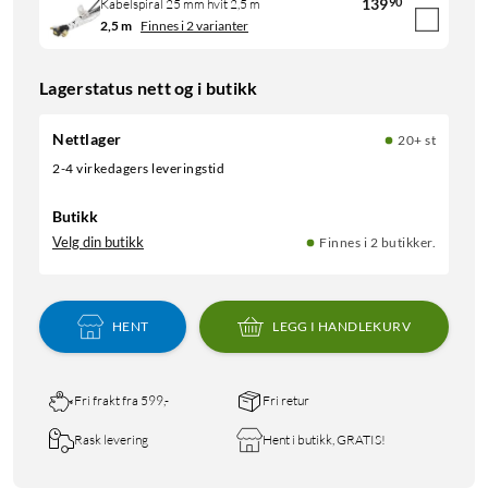
139
90
Kabelspiral 25 mm hvit 2,5 m
2,5 m
Finnes i 2 varianter
Lagerstatus nett og i butikk
Nettlager
20+ st
2-4 virkedagers leveringstid
Butikk
Velg din butikk
Finnes i 2 butikker.
HENT
LEGG I HANDLEKURV
Fri frakt fra 599,-
Fri retur
Rask levering
Hent i butikk, GRATIS!