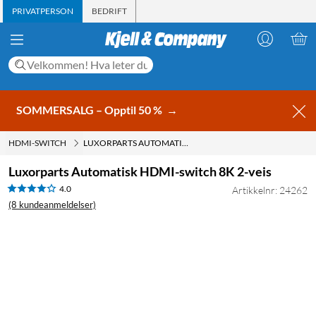
PRIVATPERSON
BEDRIFT
SOMMERSALG – Opptil 50 %
→
HDMI-SWITCH
LUXORPARTS AUTOMATISK HDMI-SWITCH 8K 2-VEIS
Luxorparts Automatisk HDMI-switch 8K 2-veis
4.0
Artikkelnr: 24262
(8 kundeanmeldelser)