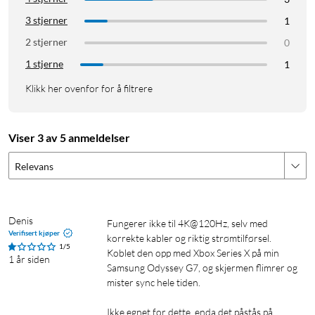
3 stjerner
1
2 stjerner
0
1 stjerne
1
Klikk her ovenfor for å filtrere
Viser 3 av 5 anmeldelser
Relevans
Denis
Fungerer ikke til 4K@120Hz, selv med 
Verifisert kjøper
korrekte kabler og riktig strømtilførsel. 
1/5
Koblet den opp med Xbox Series X på min 
1 år siden
Samsung Odyssey G7, og skjermen flimrer og 
mister sync hele tiden.

Ikke egnet for dette, enda det påstås på 