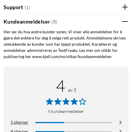
HDMI-veksler
Support
(
1
)
Kundeanmeldelser
(
8
)
Her ser du hva andre kunder synes. Vi viser alle anmeldelser for å
gjøre det enklere for deg å velge rett produkt. Anmeldelsene skrives
utelukkende av kunder som har kjøpt produktet. Karakterer og
anmeldelser administreres av TestFreaks. Les mer om vilkår for
publisering her www.kjell.com/no/vilkar/kundeanmeldelser
4
av 5
8
kundeanmeldelser
5 stjerner
3
4 stjerner
3