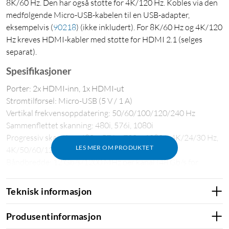
8K/60 Hz. Den har også støtte for 4K/120 Hz. Kobles via den
medfølgende Micro-USB-kabelen til en USB-adapter,
eksempelvis
(
90218
)
(ikke inkludert). For 8K/60 Hz og 4K/120
Hz kreves HDMI-kabler med støtte for HDMI 2.1 (selges
separat).
Spesifikasjoner
Porter: 2x HDMI-inn, 1x HDMI-ut
Strømtilførsel: Micro-USB (5 V / 1 A)
Vertikal frekvensoppdatering: 50/60/100/120/240 Hz
Sammenflettet skanning: 480i, 576i, 1080i
Progressiv skanning: 480p, 576p, 720p, 1080p, 4K/24/30 Hz,
LES MER OM PRODUKTET
4K/50/60/120 Hz, 8K/24/30/50/60 Hz
Båndbredde: 12 Gb/s/1200 MHz per kanal (48 Gb/s for
samtlige kanaler)
Strømforbruk: opptil 5 W
Teknisk informasjon
Mål: 101x45x14 mm
Vekt: 46 g
Produsentinformasjon