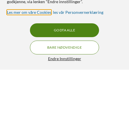
godkjenne, via lenken "Endre innstillinger".
Les mer om våre Cookies
,
les vår Personvernerklæring
GODTA ALLE
BARE NØDVENDIGE
Endre Innstillinger
Luxorparts Automatisk HDMI-switch 8K 2-veis
499,90
4/5
HENT
LEGG I HANDLEKURV