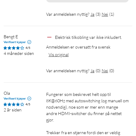
Var anmeldelsen nyttig?
Ja
(
3
)
Nei
(
1
)
Bengt E
Elektrisk tilkobling var ikke inkludert.
Verifisert kjøper
Anmeldelsen er oversatt fra svensk
4/5
4 måneder siden
Vis original
Var anmeldelsen nyttig?
Ja
(
0
)
Nei
(
0
)
Ola
Fungerer som beskrevet helt opp til 
Verifisert kjøper
8K@60Hz med autoswitching (og manuell om 
4/5
nødvendig), noe som er mer enn mange 
2 år siden
andre HDMI-switcher du finner på nettet 
gjør.

Trekker fra en stjerne fordi den er veldig 