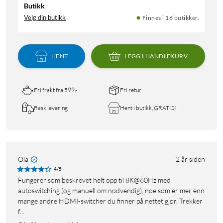
Butikk
Velg din butikk
Finnes i 16 butikker.
HENT
LEGG I HANDLEKURV
Fri frakt fra 599,-
Fri retur
Rask levering
Hent i butikk, GRATIS!
Ola
2 år siden
4/5
Fungerer som beskrevet helt opp til 8K@60Hz med
autoswitching (og manuell om nødvendig), noe som er mer enn
mange andre HDMI-switcher du finner på nettet gjør. Trekker
f...