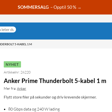
SOMMERSALG
– Opptil 50 % →
DERBOLT 5-KABEL 1 M
NYHET
Artikkelnr: 26220
Anker Prime Thunderbolt 5-kabel 1 m
Mer fra:
Anker
Flytt store filer på sekunder og driv krevende skjermer.
80 Gbps data og 240 W lading