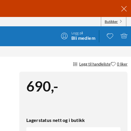
Butikker
Logg på
Bli medlem
Legg til handleliste
0 liker
690
,
-
Lagerstatus nett og i butikk