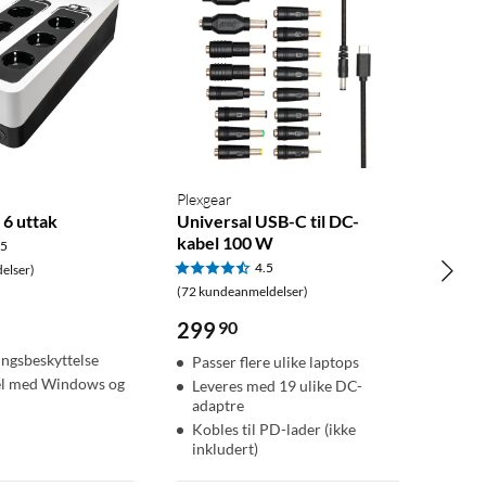
Plexgear
 6 uttak
Universal USB-C til DC-
kabel 100 W
.5
4.5
elser)
(72 kundeanmeldelser)
299
90
ngsbeskyttelse
Passer flere ulike laptops
l med Windows og
Leveres med 19 ulike DC-
adaptre
Kobles til PD-lader (ikke
inkludert)