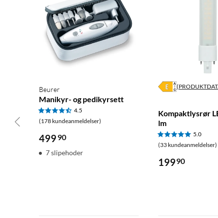
(PRODUKTDAT
Beurer
Manikyr- og pedikyrsett
4.5
Kompaktlysrør L
(178 kundeanmeldelser)
lm
5.0
499
90
(33 kundeanmeldelser)
7 slipehoder
199
90