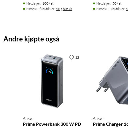
Nettlager
:
100+ st
Nettlager
:
50+ st
Finnes i 28 butikker.
Velg butikk
Finnes i 13 butikker.
V
Andre kjøpte også
12
Anker
Anker
Prime Powerbank 300 W PD
Prime Charger 1