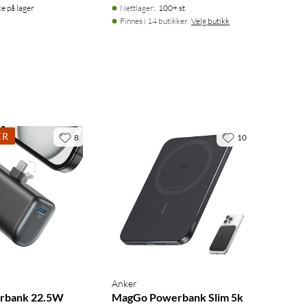
ke på lager
Nettlager
:
100+ st
Finnes i 14 butikker.
Velg butikk
KR
8
10
Anker
rbank 22.5W
MagGo Powerbank Slim 5k