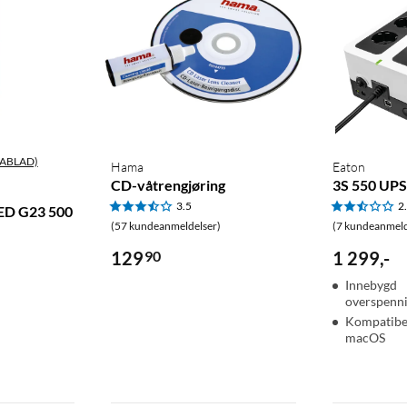
ABLAD)
Hama
Eaton
CD-våtrengjøring
3S 550 UPS
3.5
2
ED G23 500
(57 kundeanmeldelser)
(7 kundeanmeld
129
90
1 299
,
-
Innebygd
overspenni
Kompatibe
macOS