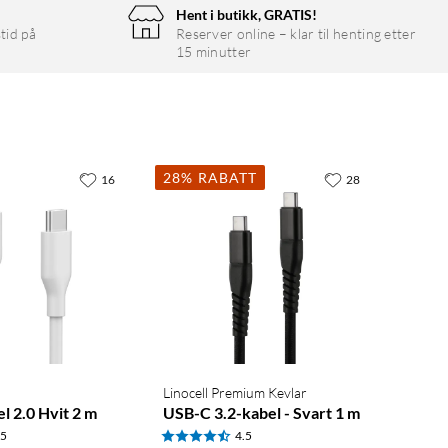
Hent i butikk, GRATIS!
tid på
Reserver online – klar til henting etter
15 minutter
28% RABATT
16
28
Linocell Premium Kevlar
l 2.0 Hvit 2 m
USB-C 3.2-kabel - Svart 1 m
.5
4.5