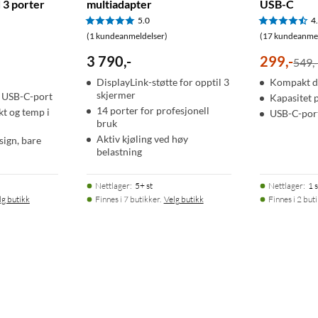
 3 porter
multiadapter
USB-C
5.0
4
(1 kundeanmeldelser)
(17 kundeanmel
3 790
,
-
299
,
-
549,
DisplayLink-støtte for opptil 3
Kompakt d
skjermer
 USB-C-port
Kapasitet
14 porter for profesjonell
kt og temp i
USB-C-por
bruk
Aktiv kjøling ved høy
ign, bare
belastning
Nettlager
:
5+ st
Nettlager
:
1 s
lg butikk
Finnes i 7 butikker.
Velg butikk
Finnes i 2 but