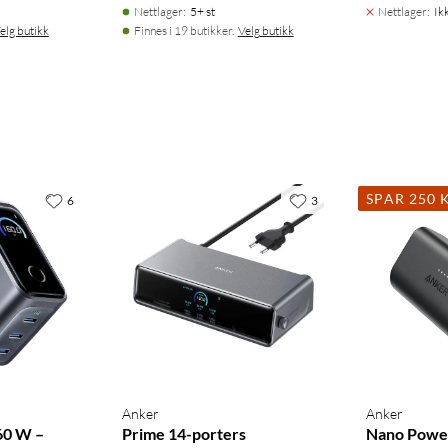
Nettlager
:
5+ st
Nettlager
:
Ik
elg butikk
Finnes i 19 butikker.
Velg butikk
SPAR 250 
6
3
Anker
Anker
60 W –
Prime 14-porters
Nano Powe