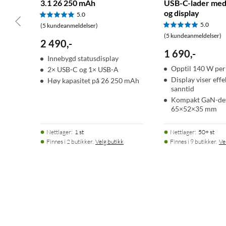
3.1 26 250 mAh
USB-C-lader med
og display
5.0
5.0
(5 kundeanmeldelser)
(5 kundeanmeldelser)
2 490
,
-
1 690
,
-
Innebygd statusdisplay
Opptil 140 W per
2× USB-C og 1× USB-A
Display viser effe
Høy kapasitet på 26 250 mAh
sanntid
Kompakt GaN-des
65×52×35 mm
Nettlager
:
1 st
Nettlager
:
50+ st
Finnes i 2 butikker.
Velg butikk
Finnes i 9 butikker.
Ve