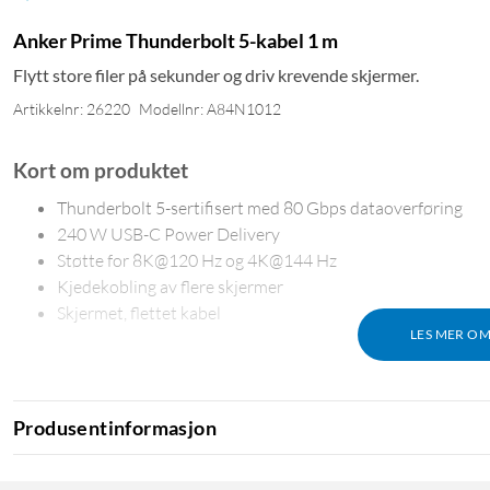
Anker Prime Thunderbolt 5-kabel 1 m
Flytt store filer på sekunder og driv krevende skjermer.
Artikkelnr: 26220
Modellnr: A84N1012
Kort om produktet
Thunderbolt 5-sertifisert med 80 Gbps dataoverføring
240 W USB-C Power Delivery
Støtte for 8K@120 Hz og 4K@144 Hz
Kjedekobling av flere skjermer
Skjermet, flettet kabel
LES MER O
Overfør 5 GB på ett sekund
Produsentinformasjon
Med opptil 80 Gbps dataoverføring og 120 Gbps båndbredde flyt
uten å vente. Kabelen er aktiv, noe som betyr at den har inneby