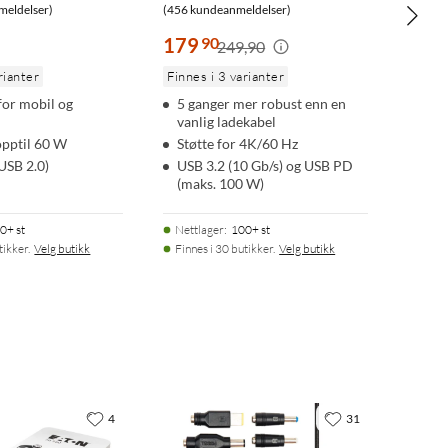
meldelser)
(456 kundeanmeldelser)
179
90
249,90
rianter
Finnes i 3 varianter
for mobil og
5 ganger mer robust enn en
vanlig ladekabel
opptil 60 W
Støtte for 4K/60 Hz
USB 2.0)
USB 3.2 (10 Gb/s) og USB PD
(maks. 100 W)
0+ st
Nettlager
:
100+ st
tikker.
Velg butikk
Finnes i 30 butikker.
Velg butikk
4
31