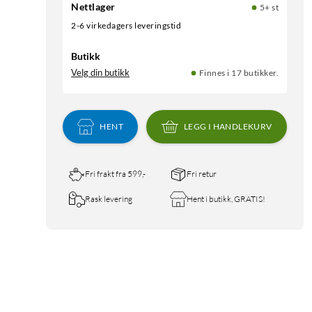
Nettlager
5+ st
2-6 virkedagers leveringstid
Butikk
Velg din butikk
Finnes i 17 butikker.
HENT
LEGG I HANDLEKURV
Fri frakt fra 599,-
Fri retur
Rask levering
Hent i butikk, GRATIS!