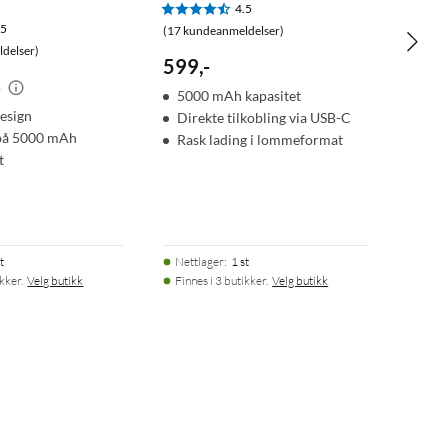
4.5
.5
(17 kundeanmeldelser)
delser)
599
,
-
-
5000 mAh kapasitet
esign
Direkte tilkobling via USB-C
 på 5000 mAh
Rask lading i lommeformat
t
t
Nettlager
:
1 st
ikker.
Velg butikk
Finnes i 3 butikker.
Velg butikk