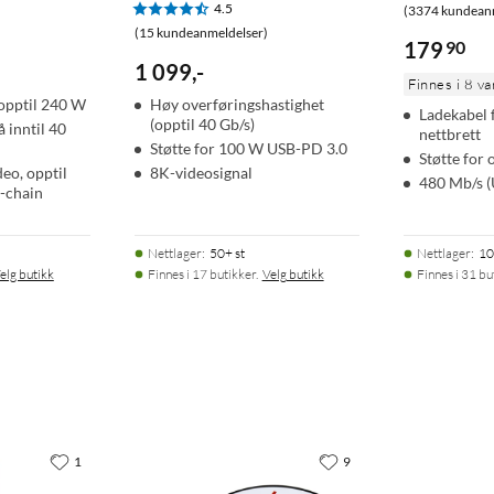
4.5
(3374 kundean
(15 kundeanmeldelser)
179
90
1 099
,
-
Finnes i 8 va
 opptil 240 W
Høy overføringshastighet
Ladekabel 
(opptil 40 Gb/s)
 inntil 40
nettbrett
Støtte for 100 W USB-PD 3.0
Støtte for 
eo, opptil
8K-videosignal
480 Mb/s (
-chain
Nettlager
:
50+ st
Nettlager
:
10
elg butikk
Finnes i 17 butikker.
Velg butikk
Finnes i 31 bu
1
9