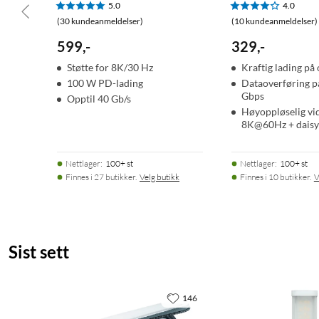
5.0
4.0
1 × Thunderbolt 5-kabel (USB-C til USB-C)
(30 kundeanmeldelser)
(10 kundeanmeldelser)
599
,
-
329
,
-
Støtte for 8K/30 Hz
Kraftig lading på
100 W PD-lading
Dataoverføring på
Gbps
Opptil 40 Gb/s
Høyoppløselig vid
8K@60Hz + daisy
Nettlager
:
100+ st
Nettlager
:
100+ st
Finnes i 27 butikker.
Velg butikk
Finnes i 10 butikker.
V
Sist sett
146