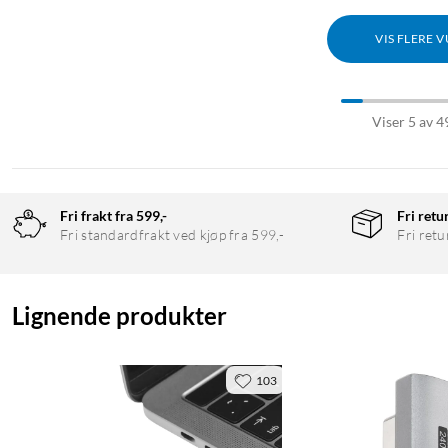
VIS FLERE 
Viser 5 av 4
Fri frakt fra 599,-
Fri retu
Fri standardfrakt ved kjøp fra 599,-
Fri retu
Lignende produkter
103