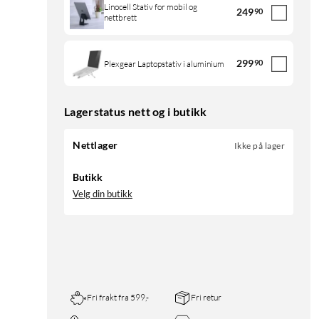
Linocell Stativ for mobil og
249
90
nettbrett
299
90
Plexgear Laptopstativ i aluminium
Lagerstatus nett og i butikk
Nettlager
Ikke på lager
Butikk
Velg din butikk
Fri frakt fra 599,-
Fri retur