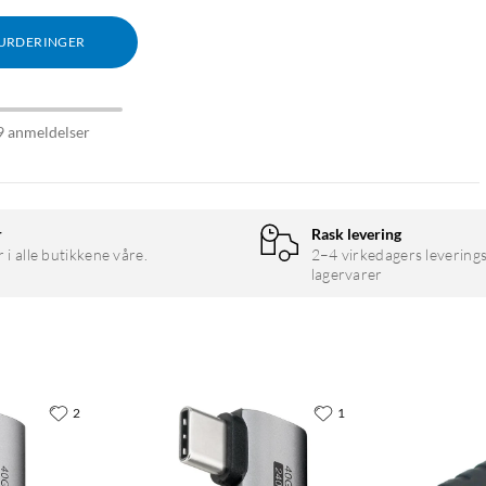
VURDERINGER
9 anmeldelser
r
Rask levering
r i alle butikkene våre.
2–4 virkedagers leverings
lagervarer
2
1