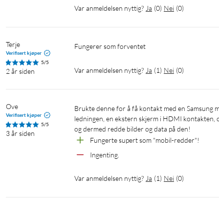
Var anmeldelsen nyttig?
Ja
(
0
)
Nei
(
0
)
Terje
Fungerer som forventet
Verifisert kjøper
5/5
Var anmeldelsen nyttig?
Ja
(
1
)
Nei
(
0
)
2 år siden
Ove
Brukte denne for å få kontakt med en Samsung mobil der skjermen var ødelagt (svart). Koblet mobilen til med USB-C 
Verifisert kjøper
ledningen, en ekstern skjerm i HDMI kontakten, o
5/5
og dermed redde bilder og data på den!
3 år siden
Fungerte supert som "mobil-redder"!
Ingenting.
Var anmeldelsen nyttig?
Ja
(
1
)
Nei
(
0
)