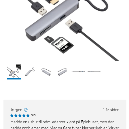
Jørgen
1 år siden
5/5
Hadde en usb-c til hdmi adapter kjøpt på Eplehuset, men den
hadde problemer med Mac og flere typer kjerner/kabler. Virker