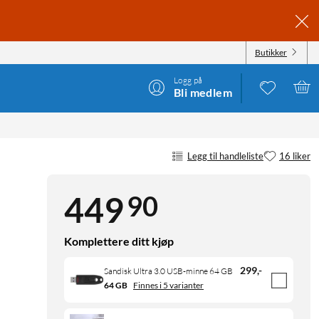
Butikker
Logg på
Bli medlem
Legg til handleliste
16 liker
90
449
Komplettere ditt kjøp
299
,
-
Sandisk Ultra 3.0 USB-minne 64 GB
64 GB
Finnes i 5 varianter