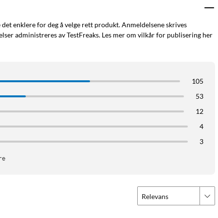
e det enklere for deg å velge rett produkt. Anmeldelsene skrives
ser administreres av TestFreaks. Les mer om vilkår for publisering her
105
53
12
4
3
re
Relevans