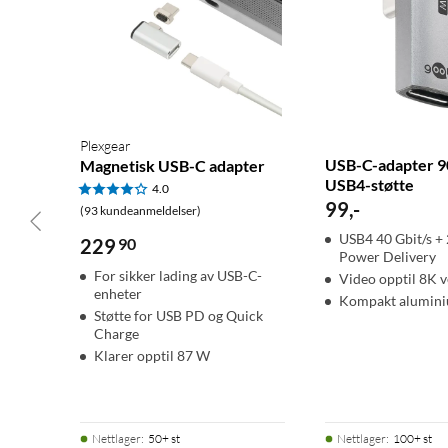
Plexgear
USB-C-adapter 9
Magnetisk USB-C adapter
USB4-støtte
4.0
99
,
-
(93 kundeanmeldelser)
USB4 40 Gbit/s +
229
90
Power Delivery
For sikker lading av USB-C-
Video opptil 8K 
enheter
Kompakt alumin
Støtte for USB PD og Quick
Charge
Klarer opptil 87 W
Nettlager
:
50+ st
Nettlager
:
100+ st