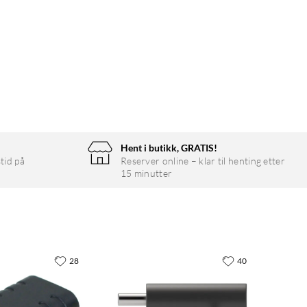
Hent i butikk, GRATIS!
tid på
Reserver online – klar til henting etter
15 minutter
28
40