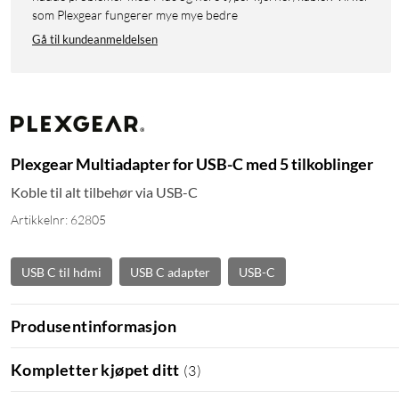
som Plexgear fungerer mye mye bedre
Gå til kundeanmeldelsen
Plexgear Multiadapter for USB-C med 5 tilkoblinger
Koble til alt tilbehør via USB-C
Artikkelnr: 62805
USB C til hdmi
USB C adapter
USB-C
Produsentinformasjon
Kompletter kjøpet ditt
(
3
)