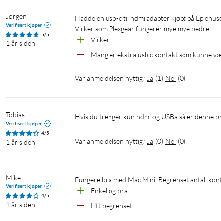
Jørgen
Hadde en usb-c til hdmi adapter kjøpt på Eplehuset, men den hadde problemer med Mac og flere typer kjerner/kabler. 
Verifisert kjøper
Virker som Plexgear fungerer mye mye bedre
5/5
Virker
1 år siden
Mangler ekstra usb c kontakt som kunne vært
Var anmeldelsen nyttig?
Ja
(
1
)
Nei
(
0
)
Tobias
Hvis du trenger kun hdmi og USBa så er denne br
Verifisert kjøper
4/5
Var anmeldelsen nyttig?
Ja
(
0
)
Nei
(
0
)
1 år siden
Mike
Fungere bra med Mac Mini. Begrenset antall kontak
Verifisert kjøper
Enkel og bra
4/5
1 år siden
Litt begrenset 