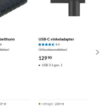
belthunn
USB-C vinkeladapter
.0
4.5
delser)
(34 kundeanmeldelser)
129
90
s
USB 3.1 gen. 1
0+ st
Nettlager
:
100+ st