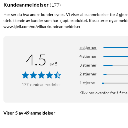
Kundeanmeldelser
(
177
)
Her ser du hva andre kunder synes. Vi viser alle anmeldelser for å gjør
utelukkende av kunder som har kjøpt produktet. Karakterer og anmeldel
www.kjell.com/no/vilkar/kundeanmeldelser
5 stjerner
4.5
4 stjerner
av 5
3 stjerner
2 stjerner
1 stjerne
177
kundeanmeldelser
Klikk her ovenfor for å filtre
Viser 5 av 49 anmeldelser