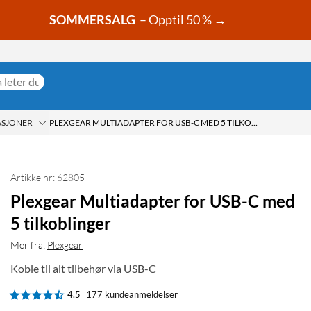
SOMMERSALG
– Opptil 50 % →
ASJONER
PLEXGEAR MULTIADAPTER FOR USB-C MED 5 TILKOBLINGER
Artikkelnr: 62805
Plexgear Multiadapter for USB-C med
5 tilkoblinger
Mer fra:
Plexgear
Koble til alt tilbehør via USB-C
4.5
177 kundeanmeldelser