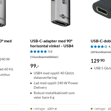
0° med
USB-C-adapter med 90°
USB-C-dob
horisontal vinkel – USB4
4
5.0
(60 kundeanmel
(5 kundeanmeldelser)
 240 W
129
90
99
,
-
USB 5 Gb/
ved 60 Hz
USB4 med opptil 40 Gbit/s
iumhus
dataoverføring
Lad med opptil 240 W Power
Delivery
Robust metallkabinett som
veier bare 6 g
Nettlager
:
100+ st
Nettlager
:
10