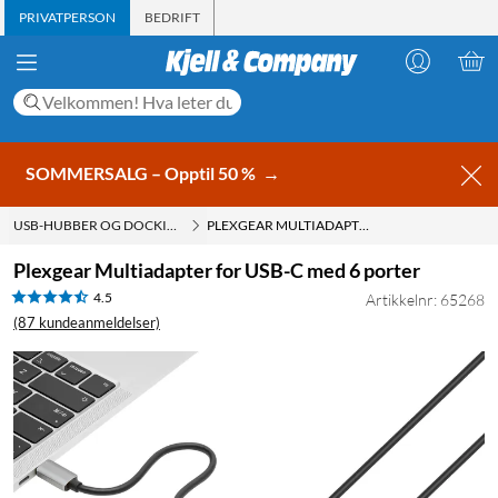
PRIVATPERSON
BEDRIFT
SOMMERSALG – Opptil 50 %
→
USB-HUBBER OG DOCKINGSTASJONER
PLEXGEAR MULTIADAPTER FOR USB-C MED 6 PORTER
Plexgear Multiadapter for USB-C med 6 porter
4.5
Artikkelnr: 65268
(87 kundeanmeldelser)