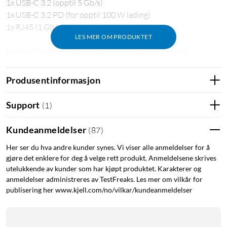
1x USB-C 3.2 (opptil 5 Gb/s)
1x USB-C 3.2 PD (for opptil 100 W lading)
1x RJ45 (1 Gb/s)
LES MER OM PRODUKTET
Kobles til med den integrerte USB-C-kabelen (18 cm).
Kompatibel med Windows og Mac OS
Produsentinformasjon
USB-C
USB-C hub
HDMI
RJ45
Teams-møte
Support
(
1
)
Kundeanmeldelser
(
87
)
Her ser du hva andre kunder synes. Vi viser alle anmeldelser for å
gjøre det enklere for deg å velge rett produkt. Anmeldelsene skrives
utelukkende av kunder som har kjøpt produktet. Karakterer og
anmeldelser administreres av TestFreaks. Les mer om vilkår for
publisering her www.kjell.com/no/vilkar/kundeanmeldelser