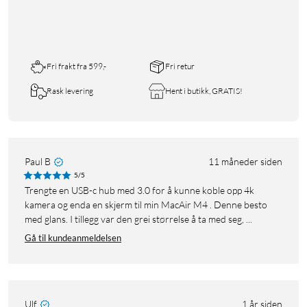
Fri frakt fra 599,-
Fri retur
Rask levering
Hent i butikk, GRATIS!
Paul B
11 måneder siden
5/5
Trengte en USB-c hub med 3.0 for å kunne koble opp 4k
kamera og enda en skjerm til min MacAir M4 . Denne besto
med glans. I tillegg var den grei størrelse å ta med seg, ...
Gå til kundeanmeldelsen
Ulf
1 år siden