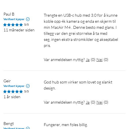
Paul B
Trengte en USB-c hub med 3.0 for å kunne 
Verifisert kjøper
koble opp 4k kamera og enda en skjerm til 
5/5
min MacAir M4 . Denne besto med glans. I 
11 måneder siden
tillegg var den grei størrelse å ta med

seg, ingen ekstra strømkilder og akseptabel 
pris.
Var anmeldelsen nyttig?
Ja
(
0
)
Nei
(
0
)
Geir
God hub som virker som lovet og slankt 
Verifisert kjøper
design.
5/5
1 år siden
Var anmeldelsen nyttig?
Ja
(
0
)
Nei
(
0
)
Bengt
Fungerer, men føles billig.
Verifisert kjøper