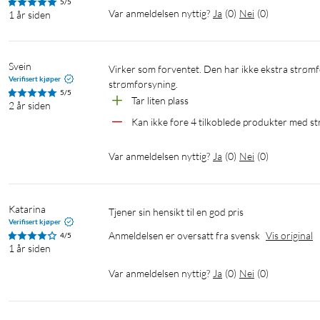
5/5
Var anmeldelsen nyttig?
Ja
(
0
)
Nei
(
0
)
1 år siden
Svein
Virker som forventet. Den har ikke ekstra strømforsyning, hvis den har mange produkter koplet til bør de ha egen 
Verifisert kjøper
strømforsyning.
5/5
Tar liten plass
2 år siden
Kan ikke fore 4 tilkoblede produkter med s
Var anmeldelsen nyttig?
Ja
(
0
)
Nei
(
0
)
Katarina
Tjener sin hensikt til en god pris
Verifisert kjøper
Anmeldelsen er oversatt fra svensk
Vis original
4/5
1 år siden
Var anmeldelsen nyttig?
Ja
(
0
)
Nei
(
0
)