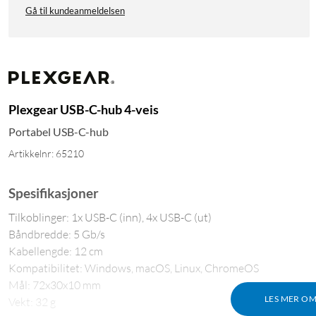
Gå til kundeanmeldelsen
Plexgear USB-C-hub 4-veis
Portabel USB-C-hub
Artikkelnr: 65210
Spesifikasjoner
Tilkoblinger: 1x USB-C (inn), 4x USB-C (ut)
Båndbredde: 5 Gb/s
Kabellengde: 12 cm
Kompatibilitet: Windows, macOS, Linux, ChromeOS
Mål: 72x30x10 mm
LES MER O
Vekt: 32 g