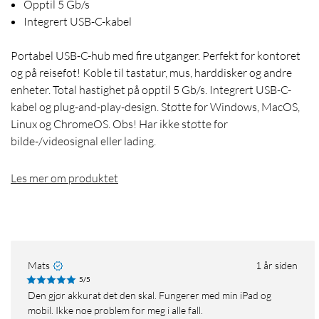
Opptil 5 Gb/s
Integrert USB-C-kabel
Portabel USB-C-hub med fire utganger. Perfekt for kontoret
og på reisefot! Koble til tastatur, mus, harddisker og andre
enheter. Total hastighet på opptil 5 Gb/s. Integrert USB-C-
kabel og plug-and-play-design. Støtte for Windows, MacOS,
Linux og ChromeOS. Obs! Har ikke støtte for
bilde-/videosignal eller lading.
Les mer om produktet
Mats
1 år siden
5/5
Den gjør akkurat det den skal. Fungerer med min iPad og
mobil. Ikke noe problem for meg i alle fall.