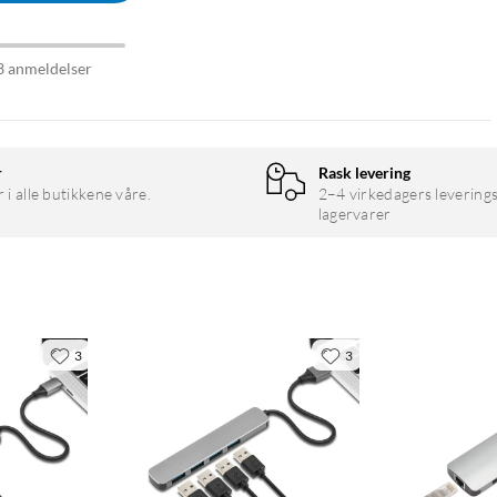
3 anmeldelser
r
Rask levering
r i alle butikkene våre.
2–4 virkedagers leverings
lagervarer
3
3