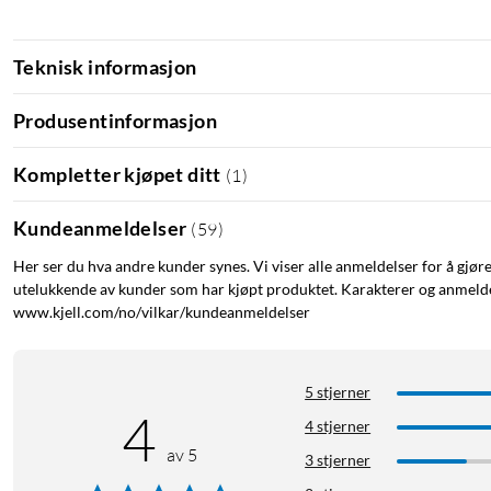
Teknisk informasjon
Produsentinformasjon
Kompletter kjøpet ditt
(
1
)
Kundeanmeldelser
(
59
)
Her ser du hva andre kunder synes. Vi viser alle anmeldelser for å gjør
utelukkende av kunder som har kjøpt produktet. Karakterer og anmeldel
www.kjell.com/no/vilkar/kundeanmeldelser
5 stjerner
4
4 stjerner
av 5
3 stjerner