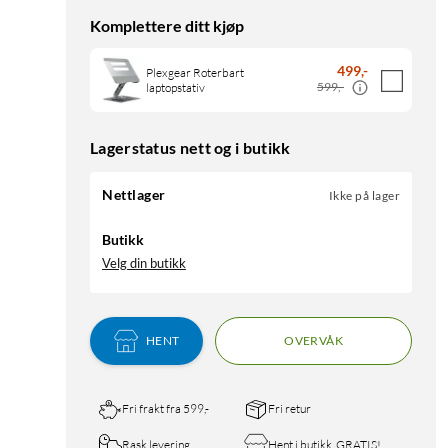
Komplettere ditt kjøp
499
,
-
Plexgear Roterbart
599,-
laptopstativ
Lagerstatus nett og i butikk
Nettlager
Ikke på lager
Butikk
Velg din butikk
HENT
OVERVÅK
Fri frakt fra 599,-
Fri retur
Rask levering
Hent i butikk, GRATIS!