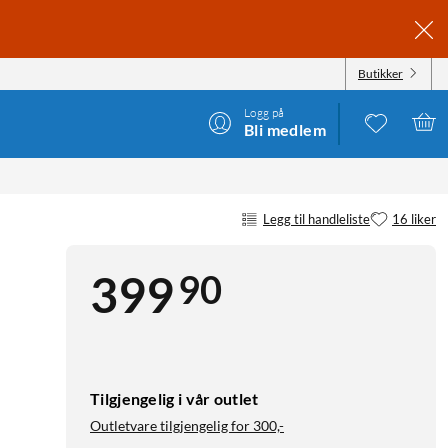
Butikker
Logg på
Bli medlem
Legg til handleliste
16 liker
90
399
Tilgjengelig i vår outlet
Outletvare tilgjengelig for
300,-