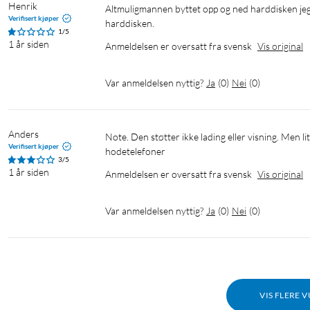
Henrik
Altmuligmannen byttet opp og ned harddisken jeg koblet til enheten. Det gjorde det umulig å jobbe mot filer som var på 
Verifisert kjøper
harddisken. 
1/5
1 år siden
Anmeldelsen er oversatt fra svensk
Vis original
Var anmeldelsen nyttig?
Ja
(
0
)
Nei
(
0
)
Anders
Note. Den støtter ikke lading eller visning. Men liten og fleksibel hvis du har et webkamera og insisterer på kablede 
Verifisert kjøper
hodetelefoner
3/5
1 år siden
Anmeldelsen er oversatt fra svensk
Vis original
Var anmeldelsen nyttig?
Ja
(
0
)
Nei
(
0
)
VIS FLERE 