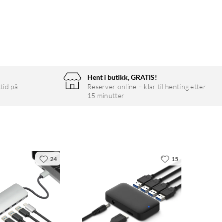
Hent i butikk, GRATIS!
tid på
Reserver online – klar til henting etter
15 minutter
24
15