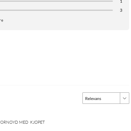
1
3
re
Relevans
R FORNØYD MED  KJØPET