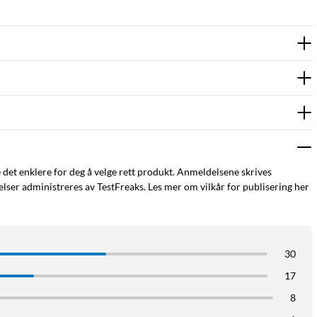
e det enklere for deg å velge rett produkt. Anmeldelsene skrives
ser administreres av TestFreaks. Les mer om vilkår for publisering her
30
17
8