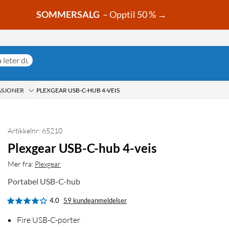
SOMMERSALG
– Opptil 50 % →
ASJONER
PLEXGEAR USB-C-HUB 4-VEIS
Artikkelnr: 65210
Plexgear USB-C-hub 4-veis
Mer fra:
Plexgear
Portabel USB-C-hub
4.0
59 kundeanmeldelser
Fire USB-C-porter