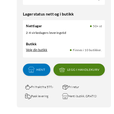
Lagerstatus nett og i butikk
Nettlager
50+ st
2-4 virkedagers leveringstid
Butikk
Velg din butikk
Finnes i 10 butikker.
HENT
LEGG I HANDLEKURV
Fri frakt fra 599,-
Fri retur
Rask levering
Hent i butikk, GRATIS!