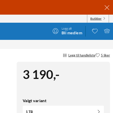
Butikker
Logg på
Bli medlem
Legg til handleliste
5 liker
3 190
,
-
Valgt variant
1 TB