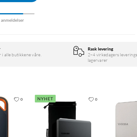
6 anmeldelser
r
Rask levering
r i alle butikkene våre.
2–4 virkedagers leverings
lagervarer
NYHET
0
0