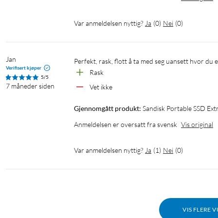
Var anmeldelsen nyttig?
Ja
(
0
)
Nei
(
0
)
Jan
Perfekt, rask, flott å ta med seg uansett hvor du 
Verifisert kjøper
Rask
5/5
7 måneder siden
Vet ikke
Gjennomgått produkt:
Sandisk Portable SSD Ex
Anmeldelsen er oversatt fra svensk
Vis original
Var anmeldelsen nyttig?
Ja
(
1
)
Nei
(
0
)
VIS FLERE 