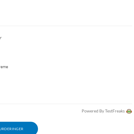
er
treme
Powered By TestFreaks
VURDERINGER