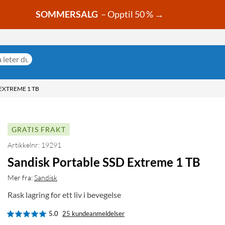
SOMMERSALG
– Opptil 50 % →
EXTREME 1 TB
GRATIS FRAKT
Artikkelnr: 19291
Sandisk Portable SSD Extreme 1 TB
Mer fra:
Sandisk
Rask lagring for ett liv i bevegelse
5.0
25 kundeanmeldelser