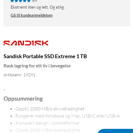
5/5
Ekstremt liten og lett. Og stilig.
Gå til kundeanmeldelsen
Sandisk Portable SSD Extreme 1 TB
Rask lagring for ett liv i bevegelse
Artikkelnr: 19291
"
Oppsummering
Opptil 1000 MB/s skrivehastighet
Fungerer med Windows og Mac, USB-C eller USB-A
Kompakt design i lommeformat
Opptil 1050 MB/s lesehastighet