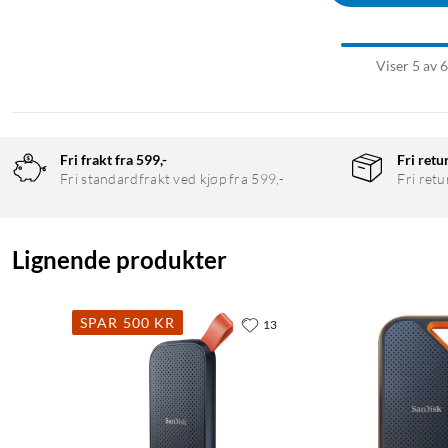
Viser 5 av 
Fri frakt fra 599,-
Fri retu
Fri standardfrakt ved kjøp fra 599,-
Fri retu
Lignende produkter
SPAR 500 KR
13