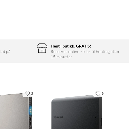
Hent i butikk, GRATIS!
tid på
Reserver online – klar til henting etter
15 minutter
5
9