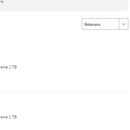
re
Relevans
reme 2 TB
reme 1 TB