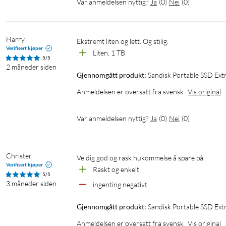
Var anmeldelsen nyttig?
Ja
(
0
)
Nei
(
0
)
Harry
Ekstremt liten og lett. Og stilig.
Verifisert kjøper
Liten, 1 TB
5/5
2 måneder siden
Gjennomgått produkt:
Sandisk Portable SSD Ext
Anmeldelsen er oversatt fra svensk
Vis original
Var anmeldelsen nyttig?
Ja
(
0
)
Nei
(
0
)
Christer
Veldig god og rask hukommelse å spare på
Verifisert kjøper
Raskt og enkelt
5/5
3 måneder siden
ingenting negativt
Gjennomgått produkt:
Sandisk Portable SSD Ext
Anmeldelsen er oversatt fra svensk
Vis original