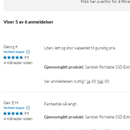
Mål: 100 x 52,4 x 9,0 mm"
Klikk her ovenfor for å filtre
Viser 5 av 6 anmeldelser
Georg K
Liten, lett og stor kapasitet til gunstig pris.

Verifisert kjøper
5/5
4 måneder siden
Gjennomgått produkt:
Sandisk Portable SSD Ext
Var anmeldelsen nyttig?
Ja
(
0
)
Nei
(
0
)
Geir E H
Fantastisk så langt..
Verifisert kjøper
5/5
Gjennomgått produkt:
Sandisk Portable SSD Ext
4 måneder siden