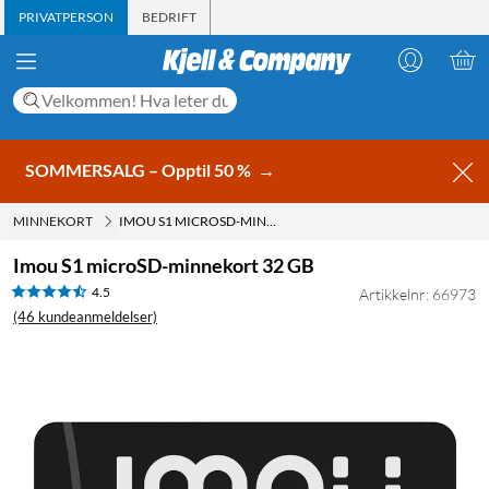
PRIVATPERSON
BEDRIFT
SOMMERSALG – Opptil 50 %
→
MINNEKORT
IMOU S1 MICROSD-MINNEKORT 32 GB
Imou S1 microSD-minnekort 32 GB
4.5
Artikkelnr: 66973
(46 kundeanmeldelser)