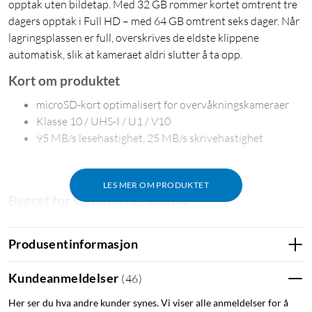
opptak uten bildetap. Med 32 GB rommer kortet omtrent tre
dagers opptak i Full HD – med 64 GB omtrent seks dager. Når
lagringsplassen er full, overskrives de eldste klippene
automatisk, slik at kameraet aldri slutter å ta opp.
Kort om produktet
microSD-kort optimalisert for overvåkningskameraer
Klasse 10 / UHS-I / U1 / V10
95 MB/s lesehastighet, 25 MB/s skrivehastighet
LES MER OM PRODUKTET
Bygget for kontinuerlig opptak
Imou S1 er et microSD-kort som tåler å skrive og lese data
døgnet rundt – akkurat det som kreves i et
Produsentinformasjon
overvåkningskamera. Med UHS-I klasse 10 holder kortet jevn
takt med kameraets videostrøm og lagrer materialet uten
Kundeanmeldelser
(
46
)
avbrudd.
Her ser du hva andre kunder synes. Vi viser alle anmeldelser for å