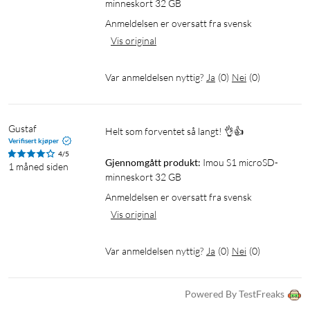
minneskort 32 GB
Anmeldelsen er oversatt fra svensk
Vis original
Var anmeldelsen nyttig?
Ja
(
0
)
Nei
(
0
)
Gustaf
Helt som forventet så langt! 👌👍
Verifisert kjøper
4/5
Gjennomgått produkt:
Imou S1 microSD-
1 måned siden
minneskort 32 GB
Anmeldelsen er oversatt fra svensk
Vis original
Var anmeldelsen nyttig?
Ja
(
0
)
Nei
(
0
)
Powered By TestFreaks