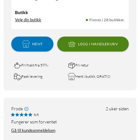
Butikk
Velg din butikk
Finnes i 28 butikker.
HENT
LEGG I HANDLEKURV
Fri frakt fra 599,-
Fri retur
Rask levering
Hent i butikk, GRATIS!
Frode
2 uker siden
5/5
Fungerer som forventet
Gå til kundeanmeldelsen