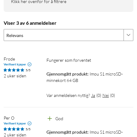
Luftfuktighet: 5–95 %
Klikk her ovenfor for å filtrere
I pakken
Viser 3 av 6 anmeldelser
1 × microSD-kort
Relevans
Frode
Fungerer som forventet
Verifisert kjøper
5/5
Gjennomgått produkt:
Imou S1 microSD-
2 uker siden
minnekort 64 GB
Var anmeldelsen nyttig?
Ja
(
0
)
Nei
(
0
)
Per O
God
Verifisert kjøper
5/5
Gjennomgått produkt:
Imou S1 microSD-
2 uker siden