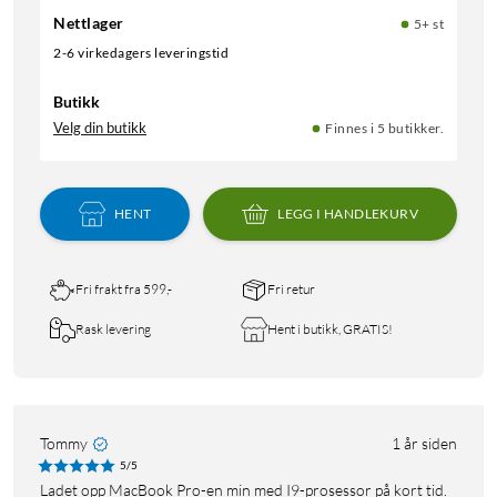
Nettlager
5+ st
2-6 virkedagers leveringstid
Butikk
Velg din butikk
Finnes i 5 butikker.
HENT
LEGG I HANDLEKURV
Fri frakt fra 599,-
Fri retur
Rask levering
Hent i butikk, GRATIS!
Tommy
1 år siden
5/5
Ladet opp MacBook Pro-en min med I9-prosessor på kort tid.