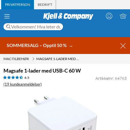
PRIVATPERSON
BEDRIFT
SOMMERSALG – Opptil 50 %
→
MAC-TILBEHØR
MAGSAFE 1-LADER MED USB-C 60 W
Magsafe 1-lader med USB-C 60 W
4.5
Artikkelnr: 64763
(19 kundeanmeldelser)