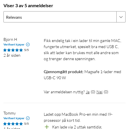
Viser 3 av 5 anmeldelser
Relevans
Bjørn H
Fikk endelig tak i ein lader til min gamle MAC, 
Verifisert kjøper
fungerte utmerket, spesielt bra med USB C, 
5/5
slik att lader kan brukes mot alle andre som 
2 år siden
og trenger denne spenningen.
Gjennomgått produkt:
Magsafe 1-lader med 
USB-C 90 W
Var anmeldelsen nyttig?
Ja
(
0
)
Nei
(
0
)
Tommy
Ladet opp MacBook Pro-en min med I9-
Verifisert kjøper
prosessor på kort tid.
5/5
Kan lade via 2 uttak samtidig.
1 år siden