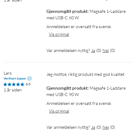
Gjennomgått produkt:
Magsafe 1-Laddare 
med USB-C 60 W
Anmeldelsen er oversatt fra svensk
Vis original
Var anmeldelsen nyttig?
Ja
(
0
)
Nei
(
0
)
Lars
Jeg mottok riktig produkt med god kvalitet
Verifisert kjøper
5/5
Gjennomgått produkt:
Magsafe 1-Laddare 
1 år siden
med USB-C 90 W
Anmeldelsen er oversatt fra svensk
Vis original
Var anmeldelsen nyttig?
Ja
(
0
)
Nei
(
0
)