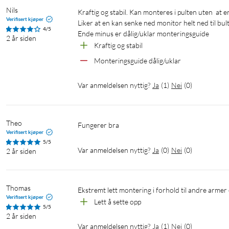
Nils
Kraftig og stabil. Kan monteres i pulten uten  at en trenger å borre hull.

Verifisert kjøper
Liker at en kan senke ned monitor helt ned til bulten
4/5
Ende minus er dålig/uklar monteringsguide
2 år siden
Kraftig og stabil
Monteringsguide dålig/uklar
Var anmeldelsen nyttig?
Ja
(
1
)
Nei
(
0
)
Theo
Fungerer bra
Verifisert kjøper
5/5
Var anmeldelsen nyttig?
Ja
(
0
)
Nei
(
0
)
2 år siden
Thomas
Ekstremt lett montering i forhold til andre armer
Verifisert kjøper
Lett å sette opp
5/5
2 år siden
Var anmeldelsen nyttig?
Ja
(
1
)
Nei
(
0
)