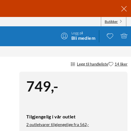
Butikker
Logg på
Bli medlem
Legg til handleliste
14 liker
749
,
-
Tilgjengelig i vår outlet
2 outletvarer tilgjengelige fra
562,-