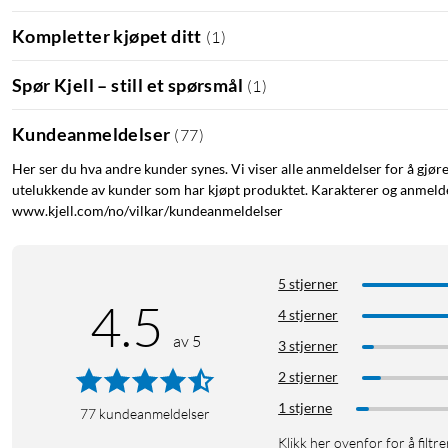
Kompletter kjøpet ditt
(
1
)
Spør Kjell – still et spørsmål
(
1
)
Kundeanmeldelser
(
77
)
Her ser du hva andre kunder synes. Vi viser alle anmeldelser for å gjør
utelukkende av kunder som har kjøpt produktet. Karakterer og anmeldel
www.kjell.com/no/vilkar/kundeanmeldelser
5 stjerner
4.5
4 stjerner
av 5
3 stjerner
2 stjerner
1 stjerne
77
kundeanmeldelser
Klikk her ovenfor for å filtre