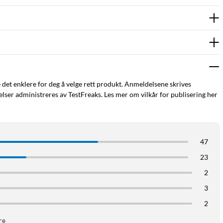
e det enklere for deg å velge rett produkt. Anmeldelsene skrives
ser administreres av TestFreaks. Les mer om vilkår for publisering her
47
23
2
3
2
re