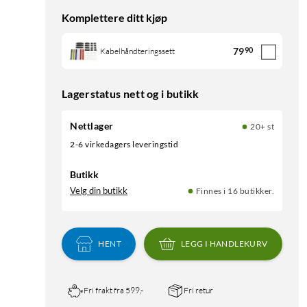
Komplettere ditt kjøp
79
90
Kabelhåndteringssett
Lagerstatus nett og i butikk
Nettlager
20+ st
2-6 virkedagers leveringstid
Butikk
Velg din butikk
Finnes i 16 butikker.
HENT
LEGG I HANDLEKURV
Fri frakt fra 599,-
Fri retur