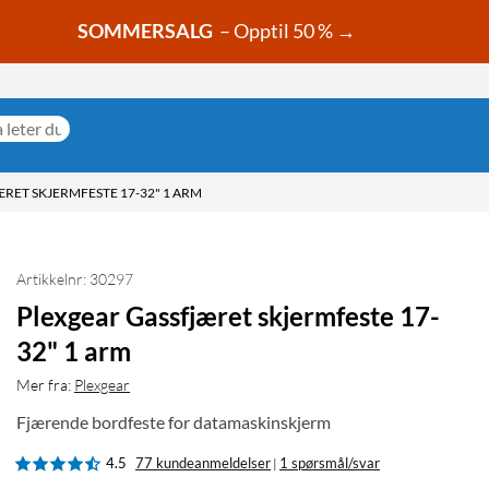
SOMMERSALG
– Opptil 50 % →
RET SKJERMFESTE 17-32" 1 ARM
Artikkelnr: 30297
Plexgear Gassfjæret skjermfeste 17-
32" 1 arm
Mer fra:
Plexgear
Fjærende bordfeste for datamaskinskjerm
4.5
77 kundeanmeldelser
1 spørsmål/svar
|