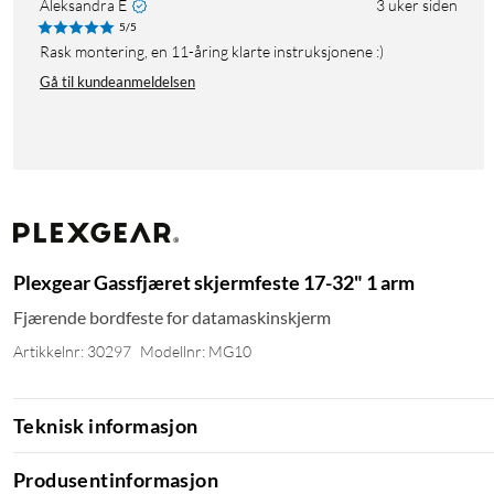
Aleksandra E
3 uker siden
5/5
rask montering, en 11-åring klarte instruksjonene :)
Gå til kundeanmeldelsen
Plexgear Gassfjæret skjermfeste 17-32" 1 arm
Fjærende bordfeste for datamaskinskjerm
Artikkelnr: 30297
Modellnr: MG10
Teknisk informasjon
Produsentinformasjon