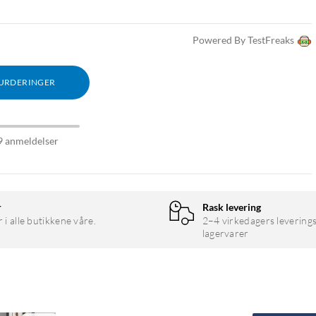
Powered By TestFreaks
VURDERINGER
9 anmeldelser
r
Rask levering
r i alle butikkene våre.
2–4 virkedagers leverings
lagervarer