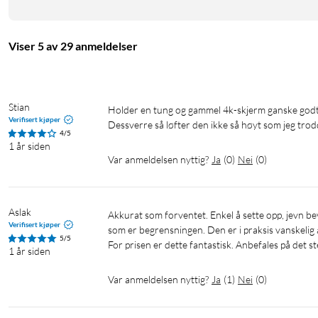
Viser 5 av 29 anmeldelser
Stian
Holder en tung og gammel 4k-skjerm ganske godt!

Verifisert kjøper
Dessverre så løfter den ikke så høyt som jeg trod
4/5
1 år siden
Var anmeldelsen nyttig?
Ja
(
0
)
Nei
(
0
)
Aslak
Akkurat som forventet. Enkel å sette opp, jevn bevegelse, og klarer akkurat en 34" curved skjerm. Her er det spesielt tilt 
Verifisert kjøper
som er begrensningen. Den er i praksis vanskelig å
5/5
For prisen er dette fantastisk. Anbefales på det st
1 år siden
Var anmeldelsen nyttig?
Ja
(
1
)
Nei
(
0
)