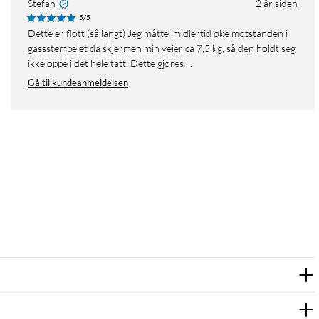
Stefan
2 år siden
5/5
Dette er flott (så langt) Jeg måtte imidlertid øke motstanden i
gassstempelet da skjermen min veier ca 7,5 kg, så den holdt seg
ikke oppe i det hele tatt. Dette gjøres ...
Gå til kundeanmeldelsen