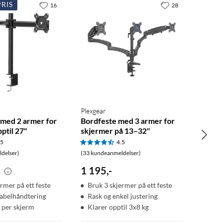
RIS
16
28
Plexgear
 med 2 armer for
Bordfeste med 3 armer for
ptil 27"
skjermer på 13–32"
.5
4.5
delser)
(33 kundeanmeldelser)
1 195
,
-
-
rmer på ett feste
Bruk 3 skjermer på ett feste
abelhåndtering
Rask og enkel justering
g per skjerm
Klarer opptil 3x8 kg