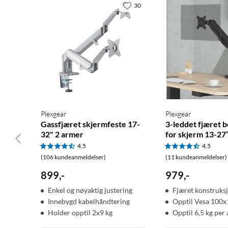
30
Plexgear
Plexgear
Gassfjæret skjermfeste 17-
3-leddet fjæret 
32" 2 armer
for skjerm 13-27
4.5
4.5
(106 kundeanmeldelser)
(11 kundeanmeldelser)
899
,
-
979
,
-
Enkel og nøyaktig justering
Fjæret konstruks
Innebygd kabelhåndtering
Opptil Vesa 100
Holder opptil 2x9 kg
Opptil 6,5 kg per