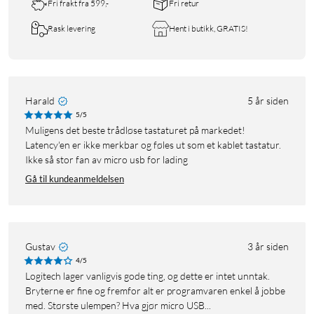
Fri frakt fra 599,-
Fri retur
Rask levering
Hent i butikk, GRATIS!
Harald
5 år siden
5/5
Muligens det beste trådløse tastaturet på markedet!
Latency'en er ikke merkbar og føles ut som et kablet tastatur.
Ikke så stor fan av micro usb for lading
Gå til kundeanmeldelsen
Gustav
3 år siden
4/5
Logitech lager vanligvis gode ting, og dette er intet unntak.
Bryterne er fine og fremfor alt er programvaren enkel å jobbe
med. Største ulempen? Hva gjør micro USB...