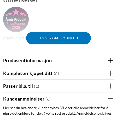
Pricerunner: Årets produkt 2025 i Danmark.
LES MER OM PRODUKTET
Nye brytere fra Logitech
Produsentinformasjon
De unike bryterne byr på samme opplevelse som tidligere
Romer G-brytere, men med bare halve høyden på tastene, slik
Kompletter kjøpet ditt
(
6
)
at tastaturets totale tykkelse bare blir 22 mm. Tastaturets
RGB-belysning kan tilpasses til hver tast. Med Lightsync-
Passer bl.a. til
(
1
)
teknologien kan du dessuten drive belysningen fra spill,
musikk eller film, og synkronisere lyset med annet Lightsync-
Kundeanmeldelser
(
6
)
tilbehør.
Her ser du hva andre kunder synes. Vi viser alle anmeldelser for å
gjøre det enklere for deg å velge rett produkt. Anmeldelsene skrives