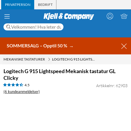
PRIVATPERSON
BEDRIFT
SOMMERSALG – Opptil 50 %
→
MEKANISKE TASTATURER
LOGITECH G 915 LIGHTSPEED MEKANISK TASTATUR GL CLICKY
Logitech G 915 Lightspeed Mekanisk tastatur GL
Clicky
4.5
Artikkelnr: 62903
(6 kundeanmeldelser)