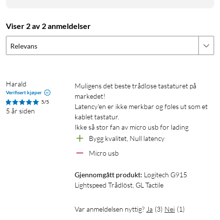
Gamingfunksjoner
Viser 2 av 2 anmeldelser
Logitech G915 er utstyrt med flere justerbare funksjoner for å
Relevans
optimalisere det for spilling. En spesiell spillemodus kan
aktiveres ved å bruke hurtigkommandoen FN+F8. Via
Logitech G HUB kan du både aktivere og deaktivere de
Harald
tastene du ikke vil skal hindre deg i spillingen.
Muligens det beste trådløse tastaturet på 
Verifisert kjøper
markedet! 

5/5
Latency'en er ikke merkbar og føles ut som et 
Ekstra knapper og innebygd makrominne
5 år siden
kablet tastatur.

Tastaturet har 5 ekstra knapper på venstre side som er
Ikke så stor fan av micro usb for lading
velegnet til makroer. Med mediekontrollene er det enkelt å
Bygg kvalitet, Null latency
styre musikk og volum direkte på tastaturet. Innebygd minne
Micro usb
for 2 lysprofiler og 3 makroprofiler.
Gjennomgått produkt:
Logitech G915 
Lightspeed Trådlöst, GL Tactile
Kan kobles til med USB-mottaker eller via Bluetooth.
Batteritid: 30 t (ved 100%% lysstyrke). Ladetid: 3 t. Leveres
med Lightspeed-USB-mottaker og Micro-USB-kabel for lading
Var anmeldelsen nyttig?
Ja
(
3
)
Nei
(
1
)