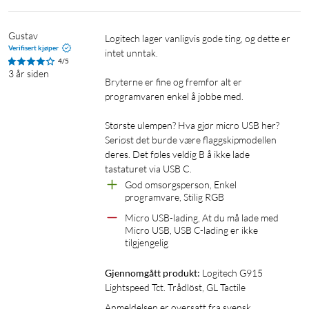
(1,8 m). Mål: 150x475x22 mm (uten håndleddsstøtte). Vekt:
1025 g.
Gustav
Logitech lager vanligvis gode ting, og dette er 
Verifisert kjøper
intet unntak.

4/5
3 år siden
Bryterne er fine og fremfor alt er 
programvaren enkel å jobbe med.

Største ulempen? Hva gjør micro USB her? 
Seriøst det burde være flaggskipmodellen 
deres. Det føles veldig B å ikke lade 
tastaturet via USB C.
God omsorgsperson, Enkel 
programvare, Stilig RGB
Micro USB-lading, At du må lade med 
Logitech
GL Tactile
GL Clicky
Micro USB, USB C-lading er ikke 
tilgjengelig
Gjennomgått produkt:
Logitech G915 
Lightspeed Tct. Trådlöst, GL Tactile
Anmeldelsen er oversatt fra svensk