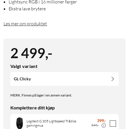
Lightsync RGB i 16 millioner farger
Ekstra lave brytere
Les mer om produktet
2 499
,
-
Valgt variant
GL Clicky
MERK. Finnes på lager i en annen variant.
Komplettere ditt kjøp
399
,
-
Logitech G 305 Lightspeed Trådløs
549,-
gamingmus