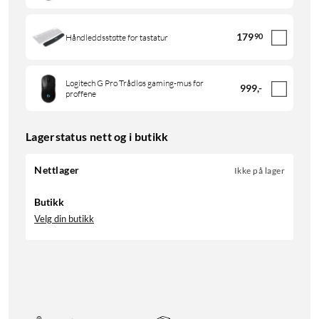
179
90
Håndleddsstøtte for tastatur
Logitech G Pro Trådløs gaming-mus for
999
,
-
proffene
Lagerstatus nett og i butikk
Nettlager
Ikke på lager
Butikk
Velg din butikk