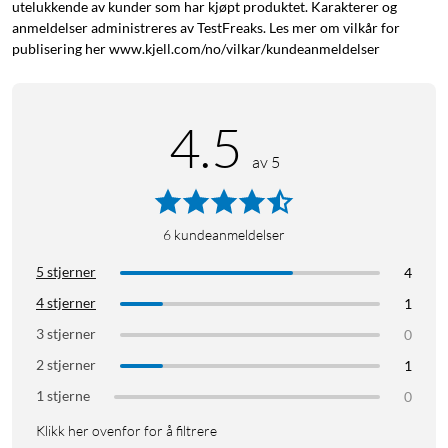
utelukkende av kunder som har kjøpt produktet. Karakterer og
GL Tactile
anmeldelser administreres av TestFreaks. Les mer om vilkår for
kombinerer
publisering her www.kjell.com/no/vilkar/kundeanmeldelser
samme
hastighet,
presisjon og
4.5
slaglengde
av 5
som Ro-mer-
G Tactile,
men med
bare halve
6
kundeanmeldelser
høyden. Det
5 stjerner
4
gir et lavere
4 stjerner
1
tastatur og
er mer
3 stjerner
0
skånsomt
2 stjerner
1
mot
1 stjerne
0
håndleddene.
Klikk her ovenfor for å filtrere