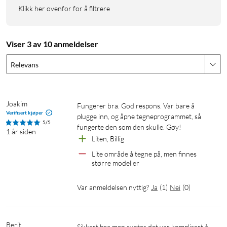
Klikk her ovenfor for å filtrere
Viser 3 av 10 anmeldelser
Relevans
Joakim
Fungerer bra. God respons. Var bare å 
Verifisert kjøper
plugge inn, og åpne tegneprogrammet, så 
5/5
fungerte den som den skulle. Gøy!
1 år siden
Liten, Billig
Lite område å tegne på, men finnes 
større modeller
Var anmeldelsen nyttig?
Ja
(
1
)
Nei
(
0
)
Berit
Sikkert bra men syntes det var komplisert å 