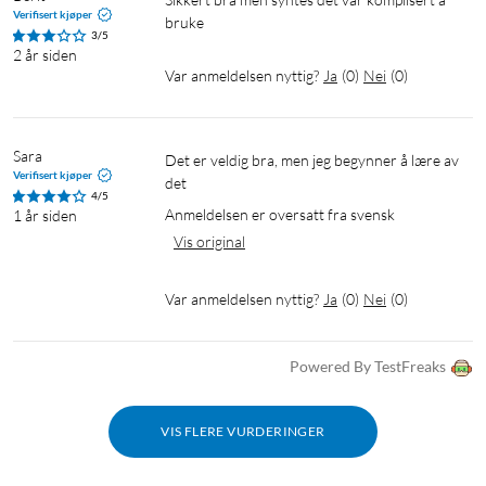
Verifisert kjøper
bruke 
3/5
2 år siden
Var anmeldelsen nyttig?
Ja
(
0
)
Nei
(
0
)
Sara
Det er veldig bra, men jeg begynner å lære av 
Verifisert kjøper
det
4/5
Anmeldelsen er oversatt fra svensk
1 år siden
Vis original
Var anmeldelsen nyttig?
Ja
(
0
)
Nei
(
0
)
Powered By TestFreaks
VIS FLERE VURDERINGER