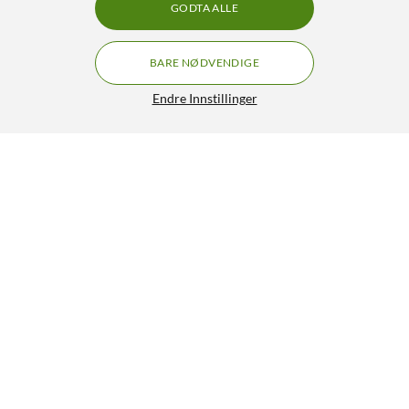
GODTA ALLE
BARE NØDVENDIGE
Endre Innstillinger
Wacom Intuos S Tegnebrett 152x95 mm
749,-
4/5
HENT
LEGG I HANDLEKURV
Lignende produkter