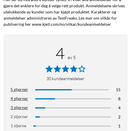
nyere. Mål: 200x160x8,8 mm. Tegneoverflate 152x95 mm.
gjøre det enklere for deg å velge rett produkt. Anmeldelsene skrives
Vekt: 230 g.
utelukkende av kunder som har kjøpt produktet. Karakterer og
anmeldelser administreres av TestFreaks. Les mer om vilkår for
publisering her www.kjell.com/no/vilkar/kundeanmeldelser
4
av 5
30
kundeanmeldelser
5 stjerner
15
4 stjerner
8
3 stjerner
4
2 stjerner
2
1 stjerne
1