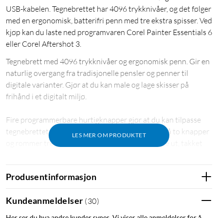
USB-kabelen. Tegnebrettet har 4096 trykknivåer, og det følger
med en ergonomisk, batterifri penn med tre ekstra spisser. Ved
kjøp kan du laste ned programvaren Corel Painter Essentials 6
eller Corel Aftershot 3.
Tegnebrett med 4096 trykknivåer og ergonomisk penn. Gir en
naturlig overgang fra tradisjonelle pensler og penner til
digitale varianter. Gjør at du kan male og lage skisser på
frihånd i et digitalt miljø.
Fire programmerbare hurtigknapper gjør at du kan tilpasse
tegnebrettet etter bruksområde. Pennen har også to knapper
LES MER OM PRODUKTET
og rommer tre ekstra spisser som er enkle å skifte ut, takket
være lokkets innebygde verktøy.
Produsentinformasjon
Kobles direkte til datamaskinen via den medfølgende Micro-
USB-kabelen. Leveres med programvaren Corel Painter
Kundeanmeldelser
(
30
)
Essentials 6 eller Corel Aftershot 3 (nedlasting).
Kompatibel med Windows 7, 8 og 10 samt Mac OS 10.11 og
Her ser du hva andre kunder synes. Vi viser alle anmeldelser for å