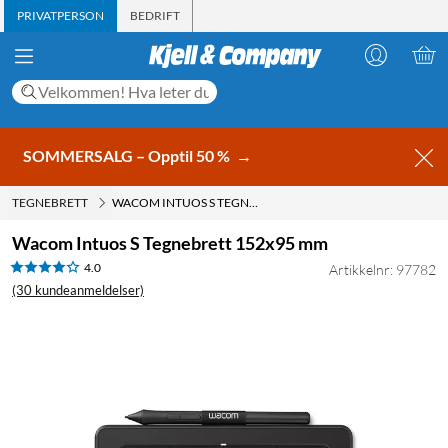
PRIVATPERSON
BEDRIFT
SOMMERSALG – Opptil 50 %
→
TEGNEBRETT
WACOM INTUOS S TEGNEBRETT 152X95 MM
Wacom Intuos S Tegnebrett 152x95 mm
4.0
Artikkelnr: 97782
(30 kundeanmeldelser)