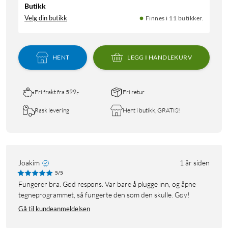
Butikk
Velg din butikk
Finnes i 11 butikker.
HENT
LEGG I HANDLEKURV
Fri frakt fra 599,-
Fri retur
Rask levering
Hent i butikk, GRATIS!
Joakim
1 år siden
5/5
Fungerer bra. God respons. Var bare å plugge inn, og åpne
tegneprogrammet, så fungerte den som den skulle. Gøy!
Gå til kundeanmeldelsen