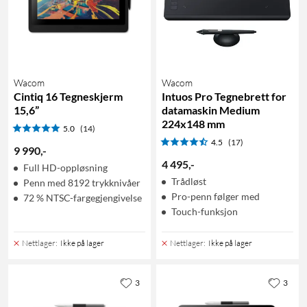
Wacom
Wacom
Cintiq 16 Tegneskjerm
Intuos Pro Tegnebrett for
15,6”
datamaskin Medium
224x148 mm
5.0
(14)
4.5
(17)
9 990
,
-
4 495
,
-
Full HD-oppløsning
Trådløst
Penn med 8192 trykknivåer
Pro-penn følger med
72 % NTSC-fargegjengivelse
Touch-funksjon
Nettlager
:
Ikke på lager
Nettlager
:
Ikke på lager
3
3