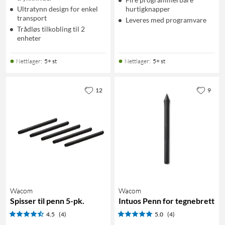
Ultratynn design for enkel
hurtigknapper
transport
Leveres med programvare
Trådløs tilkobling til 2
enheter
Nettlager
:
5+ st
Nettlager
:
5+ st
12
9
Wacom
Wacom
Spisser til penn 5-pk.
Intuos Penn for tegnebrett
4.5
(4)
5.0
(4)