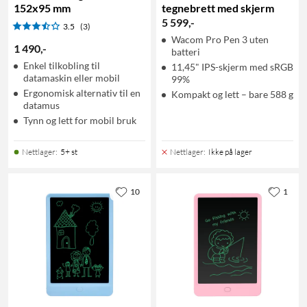
152x95 mm
tegnebrett med skjerm
5 599
,
-
3.5
(3)
Wacom Pro Pen 3 uten
1 490
,
-
batteri
Enkel tilkobling til
11,45" IPS-skjerm med sRGB
datamaskin eller mobil
99%
Ergonomisk alternativ til en
Kompakt og lett – bare 588 g
datamus
Tynn og lett for mobil bruk
Nettlager
:
5+ st
Nettlager
:
Ikke på lager
10
1