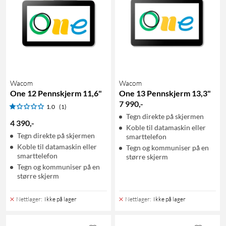
Wacom
Wacom
One 12 Pennskjerm 11,6"
One 13 Pennskjerm 13,3"
7 990
,
-
1.0
(1)
Tegn direkte på skjermen
4 390
,
-
Koble til datamaskin eller
Tegn direkte på skjermen
smarttelefon
Koble til datamaskin eller
Tegn og kommuniser på en
smarttelefon
større skjerm
Tegn og kommuniser på en
større skjerm
Nettlager
:
Ikke på lager
Nettlager
:
Ikke på lager