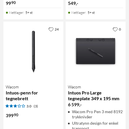
90
99
549
,
-
Nettlager
:
5+ st
Nettlager
:
5+ st
24
0
Wacom
Wacom
Intuos-penn for
Intuos Pro Large
tegnebrett
tegneplate 349 x 195 mm
6 599
,
-
3.0
(3)
Wacom Pro Pen 3 med 8192
90
399
trykknivåer
Ultratynn design for enkel
transport