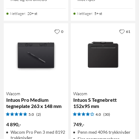
Nettlager
:
20+ st
Nettlager
:
5+ st
0
61
Wacom
Wacom
Intuos Pro Medium
Intuos S Tegnebrett
tegneplate 263 x 148 mm
152x95 mm
5.0
(2)
4.0
(30)
4 890
,
-
749
,
-
Wacom Pro Pen 3 med 8192
Penn med 4096 trykknivåer
trykknivåer
Fire programmerbare