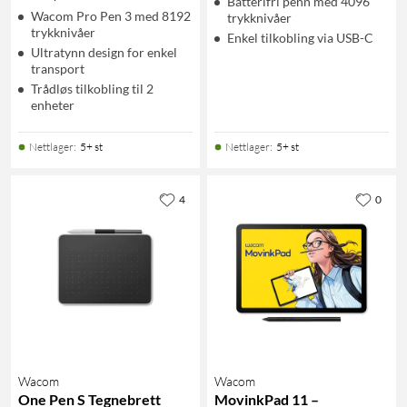
Batterifri penn med 4096
Wacom Pro Pen 3 med 8192
trykknivåer
trykknivåer
Enkel tilkobling via USB-C
Ultratynn design for enkel
transport
Trådløs tilkobling til 2
enheter
Nettlager
:
5+ st
Nettlager
:
5+ st
4
0
Wacom
Wacom
One Pen S Tegnebrett
MovinkPad 11 –