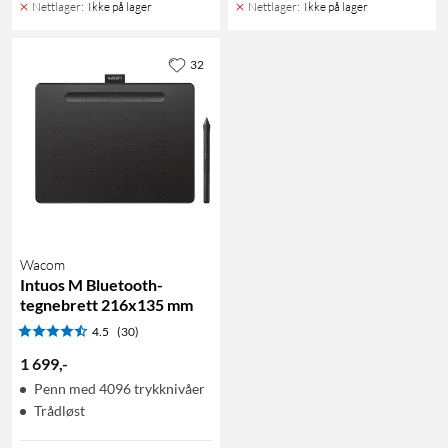
Nettlager
:
Ikke på lager
Nettlager
:
Ikke på lager
32
Wacom
Intuos M Bluetooth-
tegnebrett 216x135 mm
4.5
(30)
1 699
,
-
Penn med 4096 trykknivåer
Trådløst