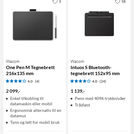
3
58
Wacom
Wacom
One Pen M Tegnebrett
Intuos S Bluetooth-
216x135 mm
tegnebrett 152x95 mm
4.0
(4)
4.0
(24)
2 099
,
-
1 139
,
-
Enkel tilkobling til
Penn med 4096 trykknivåer
datamaskin eller mobil
Trådløst
Ergonomisk alternativ til en
datamus
Tynn og lett for mobil bruk