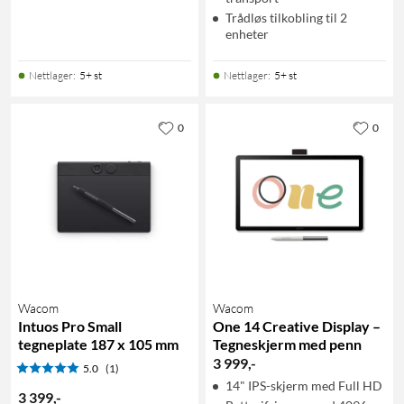
Trådløs tilkobling til 2
enheter
Nettlager
:
5+ st
Nettlager
:
5+ st
0
0
Wacom
Wacom
Intuos Pro Small
One 14 Creative Display –
tegneplate 187 x 105 mm
Tegneskjerm med penn
3 999
,
-
5.0
(1)
14" IPS-skjerm med Full HD
3 399
,
-