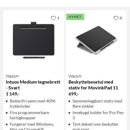
NYHET
1
0
Wacom
Wacom
Intuos Medium tegnebrett
Beskyttelsesetui med
- Svart
stativ for MovinkPad 11
1 149
,
-
699
,
-
Batterifri penn med 4096
Sammenleggbart stativ med
trykknivåer
flere vinkler
Fire programmerbare
Innebygd holder for Pro Pen
hurtigknapper
3
Fungerer med Windows,
Tynt deksel som beskytter
Mac og ChromeOS
mot riper