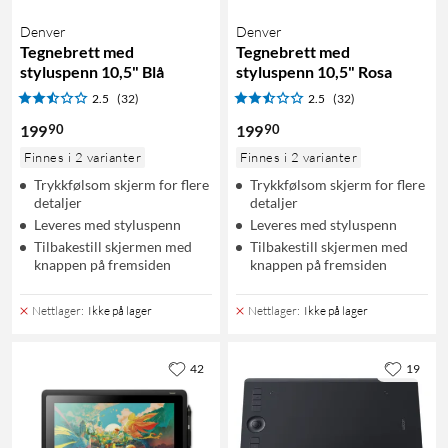
Denver
Denver
Tegnebrett med
Tegnebrett med
styluspenn 10,5" Blå
styluspenn 10,5" Rosa
2.5
(32)
2.5
(32)
90
90
199
199
Finnes i 2 varianter
Finnes i 2 varianter
Trykkfølsom skjerm for flere
Trykkfølsom skjerm for flere
detaljer
detaljer
Leveres med styluspenn
Leveres med styluspenn
Tilbakestill skjermen med
Tilbakestill skjermen med
knappen på fremsiden
knappen på fremsiden
Nettlager
:
Ikke på lager
Nettlager
:
Ikke på lager
42
19