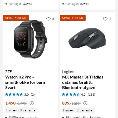
Nettlager
:
20+ st
Nettlager
:
50+ st
SPAR 500 KR
SPAR 400 KR
0
0
ZTE
Logitech
Watch K2 Pro –
MX Master 3s Trådløs
smartklokke for barn
datamus Grafitt,
Svart
Bluetooth-utgave
5.0
(2)
4.5
(131)
1 490
,
-
899
,
-
1 990,-
1 299,-
Finnes i 3 varianter
Finnes i 2 varianter
GPS-sporing med
Ekstremt stille brytere