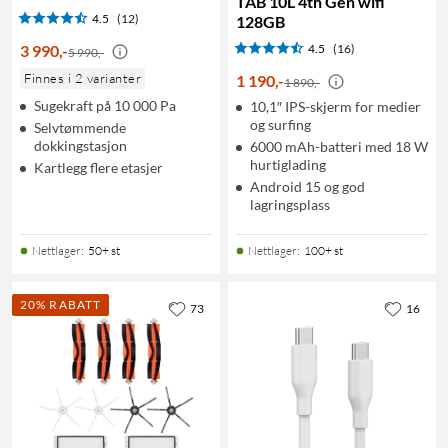
TAB 10L 4th Gen wifi
4.5
(12)
128GB
3 990
,
-
4.5
(16)
5 990,-
Finnes i 2 varianter
1 190
,
-
1 890,-
Sugekraft på 10 000 Pa
10,1″ IPS-skjerm for medier
og surfing
Selvtømmende
dokkingstasjon
6000 mAh-batteri med 18 W
hurtiglading
Kartlegg flere etasjer
Android 15 og god
lagringsplass
Nettlager
:
50+ st
Nettlager
:
100+ st
20% RABATT
73
16