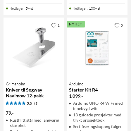
Nettlager
:
5+ st
Nettlager
:
100+ st
NYHET
1
0
Grimsholm
Arduino
Kniver til Segway
Starter Kit R4
Navimow 12-pakk
1 099
,
-
Arduino UNO R4 WiFi med
5.0
(3)
innebygd wifi
79
,
-
13 guidede prosjekter med
Rustfritt stål med langvarig
trykt prosjektbok
skarphet
Sertifiseringskupong følger