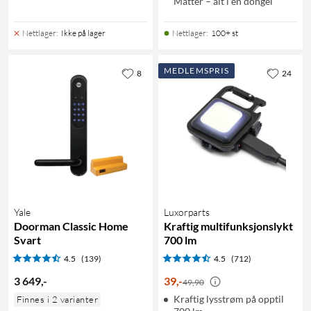
Matter – alt i én dongel
Nettlager
:
Ikke på lager
Nettlager
:
100+ st
MEDLEMSPRIS
8
24
Yale
Luxorparts
Doorman Classic Home
Kraftig multifunksjonslykt
Svart
700 lm
4.5
(139)
4.5
(712)
3 649
,
-
39
,
-
49,90
Kraftig lysstrøm på opptil
Finnes i 2 varianter