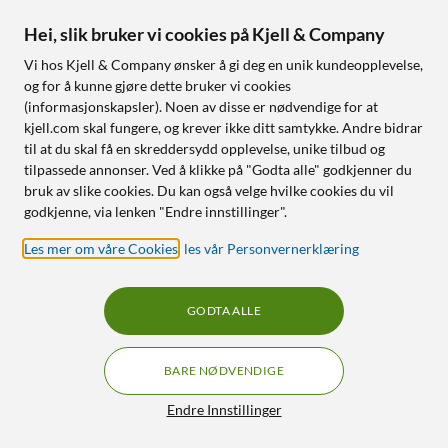
Lokal innspilling på Micro-
SD-kort
Hei, slik bruker vi cookies på Kjell & Company
Vi hos Kjell & Company ønsker å gi deg en unik kundeopplevelse,
Nettlager
:
100+ st
Nettlager
:
100+ st
og for å kunne gjøre dette bruker vi cookies
(informasjonskapsler). Noen av disse er nødvendige for at
SPAR 209 KR
33% RABATT
kjell.com skal fungere, og krever ikke ditt samtykke. Andre bidrar
23
9
til at du skal få en skreddersydd opplevelse, unike tilbud og
tilpassede annonser. Ved å klikke på "Godta alle" godkjenner du
bruk av slike cookies. Du kan også velge hvilke cookies du vil
godkjenne, via lenken "Endre innstillinger".
Les mer om våre Cookies
,
les vår Personvernerklæring
GODTA ALLE
Anker
Linocell Premium Kevlar
Powerbank 165 W 25000
USB-C 3.2-kabel - Svart 2
mAh med kabler
m
BARE NØDVENDIGE
4.5
(50)
4.5
(456)
Filtre
Endre Innstillinger
90
990
,
-
199
1 199,-
299,90