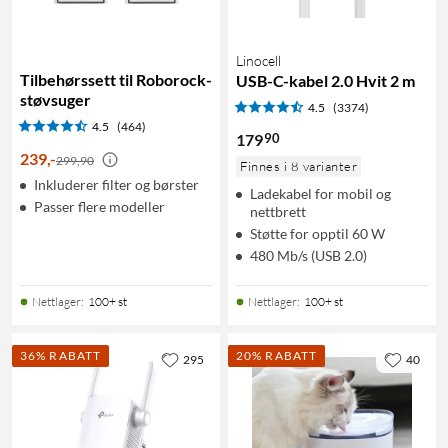
Linocell
Tilbehørssett til Roborock-
USB-C-kabel 2.0 Hvit 2 m
støvsuger
4.5
(3374)
4.5
(464)
90
179
239
,
-
299,90
Finnes i 8 varianter
Inkluderer filter og børster
Ladekabel for mobil og
Passer flere modeller
nettbrett
Støtte for opptil 60 W
480 Mb/s (USB 2.0)
Nettlager
:
100+ st
Nettlager
:
100+ st
36% RABATT
20% RABATT
295
40