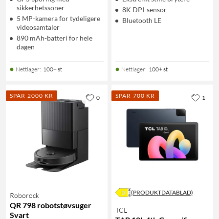
sikkerhetssoner
8K DPI-sensor
5 MP-kamera for tydeligere
Bluetooth LE
videosamtaler
890 mAh-batteri for hele
dagen
Nettlager
:
100+ st
Nettlager
:
100+ st
SPAR 2000 KR
SPAR 700 KR
0
1
(PRODUKTDATABLAD)
Roborock
QR 798 robotstøvsuger
TCL
Svart