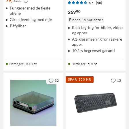
79
,
-
129,-
4.5
(58)
Fungerer med de fleste
90
269
oljene
Gir et jevnt lag med olje
Finnes i 6 varianter
Påfyllbar
Rask lagring for bilder, video
og apper
A1-klassifisering for raskere
apper
10 års begrenset garanti
Nettlager
:
100+ st
Nettlager
:
50+ st
SPAR 350 KR
32
15