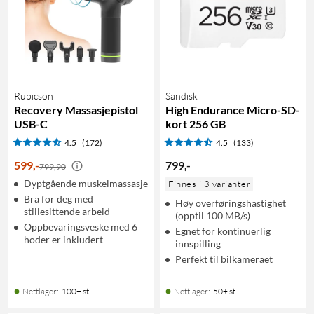
Rubicson
Sandisk
Recovery Massasjepistol
High Endurance Micro-SD-
USB-C
kort 256 GB
4.5
(172)
4.5
(133)
599
,
-
799
,
-
799,90
Dyptgående muskelmassasje
Finnes i 3 varianter
Bra for deg med
Høy overføringshastighet
stillesittende arbeid
(opptil 100 MB/s)
Oppbevaringsveske med 6
Egnet for kontinuerlig
hoder er inkludert
innspilling
Perfekt til bilkameraet
Nettlager
:
100+ st
Nettlager
:
50+ st