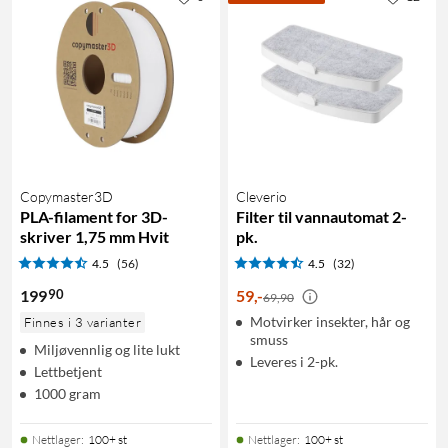
Copymaster3D
Cleverio
PLA-filament for 3D-
Filter til vannautomat 2-
skriver 1,75 mm Hvit
pk.
4.5
(56)
4.5
(32)
90
199
59
,
-
69,90
Motvirker insekter, hår og
Finnes i 3 varianter
smuss
Miljøvennlig og lite lukt
Leveres i 2-pk.
Lettbetjent
1000 gram
Nettlager
:
100+ st
Nettlager
:
100+ st