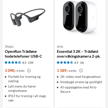
Shokz
Arlo
OpenRun Trådløse
Essential 3 2K – Trådløst
hodetelefoner USB-C
overvåkingskamera 2-pk.
4.5
(39)
4.5
(6)
1 090
,
-
1 189
,
-
1 590,-
1 690,-
Perfekt for trening og
2K-video med fargenattsyn
sykling
Innebygd sirene og spotlight
Lytt mens du hører
AI-oppdagelse med Arlo
omgivelsene
Secure
IP67 for trening i all slags
vær