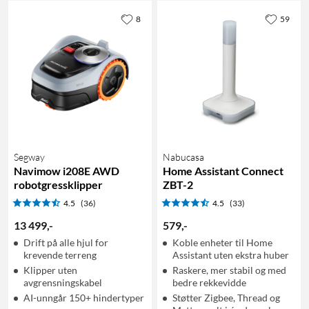
8
59
Segway
Nabucasa
Navimow i208E AWD
Home Assistant Connect
robotgressklipper
ZBT-2
4.5
(36)
4.5
(33)
13 499
,
-
579
,
-
Drift på alle hjul for
Koble enheter til Home
krevende terreng
Assistant uten ekstra huber
Klipper uten
Raskere, mer stabil og med
avgrensningskabel
bedre rekkevidde
AI-unngår 150+ hindertyper
Støtter Zigbee, Thread og