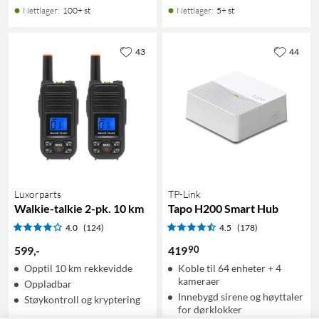
Nettlager
:
100+ st
Nettlager
:
5+ st
43
44
Luxorparts
TP-Link
Walkie-talkie 2-pk. 10 km
Tapo H200 Smart Hub
4.0
(124)
4.5
(178)
90
599
,
-
419
Opptil 10 km rekkevidde
Koble til 64 enheter + 4
kameraer
Oppladbar
Innebygd sirene og høyttaler
Støykontroll og kryptering
for dørklokker