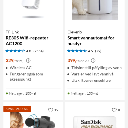
TP-Link
Cleverio
RE305 Wifi-repeater
Smart vannautomat for
AC1200
husdyr
4.0
(2554)
4.5
(79)
329
,
-
399
,
-
519,-
499,90
Wireless AC
Tidsinnstill påfylling av vann
Fungerer også som
Varsler ved lavt vannivå
aksesspunkt
Utskiftbare rensefiltre
Nettlager
:
100+ st
Nettlager
:
100+ st
SPAR 200 KR
19
0