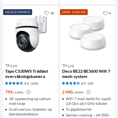
MEDLEMSPRIS
SPAR 1100 KR
18
4
TP-Link
TP-Link
Tapo C530WS Trådløst
Deco BE22 BE3600 Wifi 7
overvåkningskamera
mesh-system
4.5
(141)
4.5
(55)
799
,
-
2 490
,
-
1 090,-
3 590,-
3K-oppløsning og nattsyn
WiFi 7 med støtte for opptil
med farge
2,8 Gb/s på 5 GHz-båndet
Gratis person, kjæledyr og
To gigabitporter
kjøretøydeteksjon
Sømløs roaming – ett SSID-