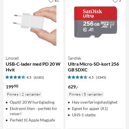
61
5
Linocell
Sandisk
USB-C-lader med PD 20 W
Ultra Micro-SD-kort 256
Hvit
GB SDXC
4.5
(6181)
4.5
(3345)
90
199
629
,
-
Finnes i 2 varianter
Finnes i 5 varianter
Opptil 20 W hurtiglading
Høy overføringshastighet
Ekstremt liten - perfekt for
Egnet for apper (A1)
reiser!
UHS-1-støtte
Perfekt til Apple Magsafe