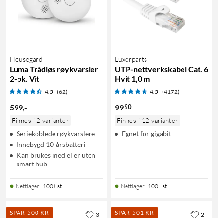
Housegard
Luxorparts
Luma Trådløs røykvarsler
UTP-nettverkskabel Cat. 6
2-pk. Vit
Hvit 1,0 m
4.5
(62)
4.5
(4172)
90
599
,
-
99
Finnes i 2 varianter
Finnes i 12 varianter
Seriekoblede røykvarslere
Egnet for gigabit
Innebygd 10-årsbatteri
Kan brukes med eller uten
smart hub
Nettlager
:
100+ st
Nettlager
:
100+ st
SPAR 500 KR
SPAR 501 KR
3
2