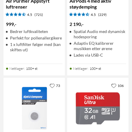
Air Purifier Appstyrt
AirPods 4 med aktiv
luftrenser
støydemping
4.5
(721)
4.5
(229)
999
,
-
2 190
,
-
Bedrer luftkvaliteten
Spatial Audio med dynamisk
hodesporing
Perfekt for pollenallergikere
Adaptiv EQ kalibrerer
1 x luftfilter følger med (kan
musikken etter ørene
skiftes ut)
Lades via USB-C
Nettlager
:
100+ st
Nettlager
:
100+ st
73
106