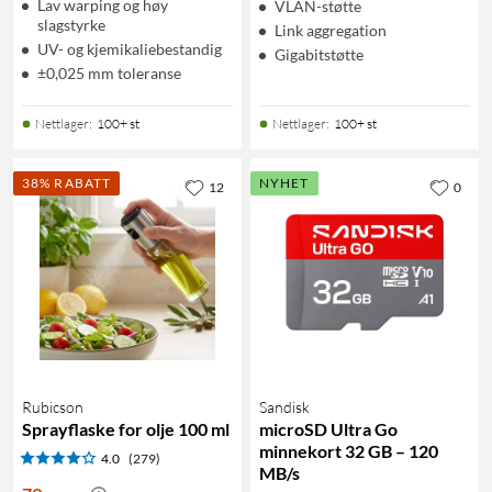
Lav warping og høy
VLAN-støtte
slagstyrke
Link aggregation
UV- og kjemikaliebestandig
Gigabitstøtte
±0,025 mm toleranse
Nettlager
:
100+ st
Nettlager
:
100+ st
38% RABATT
NYHET
12
0
Rubicson
Sandisk
Sprayflaske for olje 100 ml
microSD Ultra Go
minnekort 32 GB – 120
4.0
(279)
MB/s