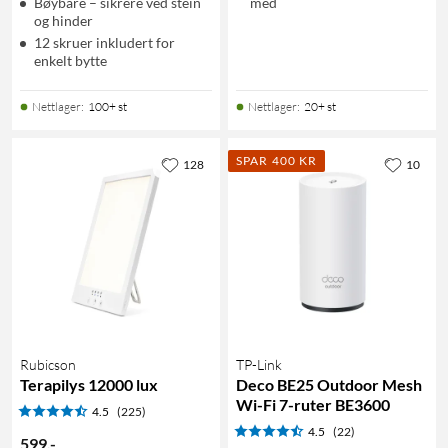
Bøybare – sikrere ved stein
med
og hinder
12 skruer inkludert for
enkelt bytte
Nettlager
:
100+ st
Nettlager
:
20+ st
SPAR 400 KR
128
10
Rubicson
TP-Link
Terapilys 12000 lux
Deco BE25 Outdoor Mesh
Wi-Fi 7-ruter BE3600
4.5
(225)
4.5
(22)
599
,
-