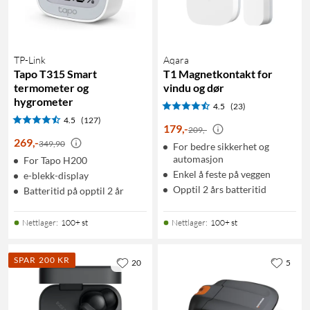
TP-Link
Aqara
Tapo T315 Smart
T1 Magnetkontakt for
termometer og
vindu og dør
hygrometer
4.5
(23)
4.5
(127)
179
,
-
209,-
269
,
-
349,90
For bedre sikkerhet og
automasjon
For Tapo H200
Enkel å feste på veggen
e-blekk-display
Opptil 2 års batteritid
Batteritid på opptil 2 år
Nettlager
:
100+ st
Nettlager
:
100+ st
SPAR 200 KR
20
5