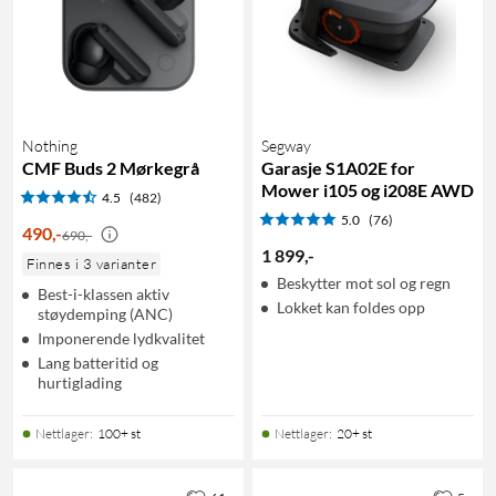
Nothing
Segway
CMF Buds 2 Mørkegrå
Garasje S1A02E for
Mower i105 og i208E AWD
4.5
(482)
5.0
(76)
490
,
-
690,-
1 899
,
-
Finnes i 3 varianter
Beskytter mot sol og regn
Best-i-klassen aktiv
Lokket kan foldes opp
støydemping (ANC)
Imponerende lydkvalitet
Lang batteritid og
hurtiglading
Nettlager
:
100+ st
Nettlager
:
20+ st