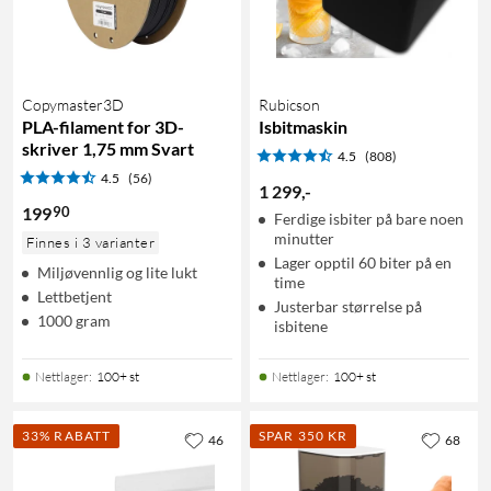
Copymaster3D
Rubicson
PLA-filament for 3D-
Isbitmaskin
skriver 1,75 mm Svart
4.5
(808)
4.5
(56)
1 299
,
-
90
199
Ferdige isbiter på bare noen
minutter
Finnes i 3 varianter
Lager opptil 60 biter på en
Miljøvennlig og lite lukt
time
Lettbetjent
Justerbar størrelse på
1000 gram
isbitene
Nettlager
:
100+ st
Nettlager
:
100+ st
33% RABATT
SPAR 350 KR
46
68