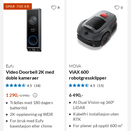
SPAR 700 KR
8
0
Eufy
MOVA
Video Doorbell 2K med
ViAX 600
doble kameraer
robotgressklipper
4.5
(18)
4.5
(15)
1 290
,
-
6 490
,
-
1 990,-
AI Dual Vision og 360°
Trådløs med 180 dagers
LiDAR
batteritid
Kabelfri installasjon uten
2K-oppløsning og WDR
RTK
For bruk med Eufy
For plener på opptil 600 m²
basestasjon eller chime