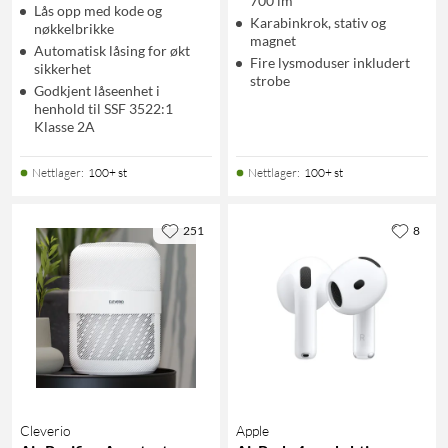
700 lm
Lås opp med kode og
Karabinkrok, stativ og
nøkkelbrikke
magnet
Automatisk låsing for økt
Fire lysmoduser inkludert
sikkerhet
strobe
Godkjent låseenhet i
henhold til SSF 3522:1
Klasse 2A
Nettlager
:
100+ st
Nettlager
:
100+ st
251
8
Cleverio
Apple