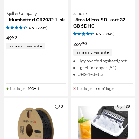
Kjell & Company
Sandisk
Litiumbatteri CR2032 1-pk
Ultra Micro-SD-kort 32
GB SDHC
4.5
(2235)
4.5
(3345)
90
49
90
269
Finnes i 3 varianter
Finnes i 5 varianter
Høy overføringshastighet
Egnet for apper (A1)
UHS-1-støtte
Nettlager
:
100+ st
Nettlager
:
Ikke på lager
3
108