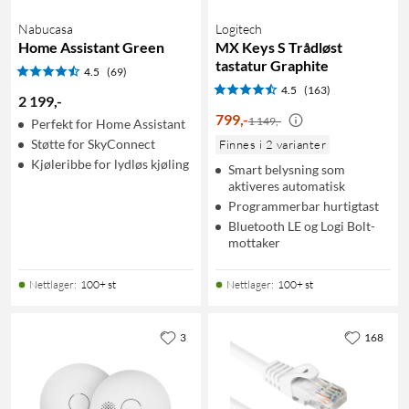
Nabucasa
Logitech
Home Assistant Green
MX Keys S Trådløst
tastatur Graphite
4.5
(69)
4.5
(163)
2 199
,
-
799
,
-
1 149,-
Perfekt for Home Assistant
Støtte for SkyConnect
Finnes i 2 varianter
Kjøleribbe for lydløs kjøling
Smart belysning som
aktiveres automatisk
Programmerbar hurtigtast
Bluetooth LE og Logi Bolt-
mottaker
Nettlager
:
100+ st
Nettlager
:
100+ st
3
168