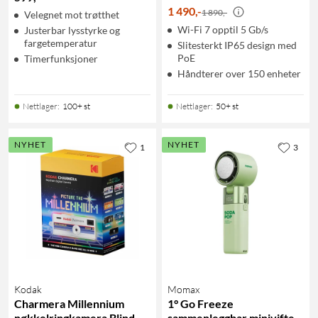
1 490
,
-
1 890,-
Velegnet mot trøtthet
Wi-Fi 7 opptil 5 Gb/s
Justerbar lysstyrke og
fargetemperatur
Slitesterkt IP65 design med
PoE
Timerfunksjoner
Håndterer over 150 enheter
Nettlager
:
100+ st
Nettlager
:
50+ st
NYHET
NYHET
1
3
Kodak
Momax
Charmera Millennium
1° Go Freeze
nøkkelringkamera Blind
sammenleggbar minivifte