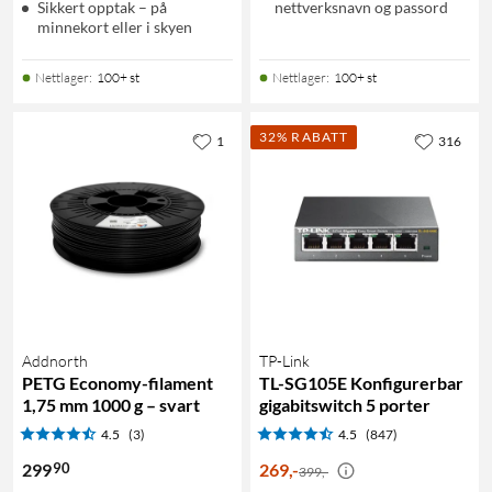
Sikkert opptak – på
nettverksnavn og passord
minnekort eller i skyen
Nettlager
:
100+ st
Nettlager
:
100+ st
32% RABATT
1
316
Addnorth
TP-Link
PETG Economy-filament
TL-SG105E Konfigurerbar
1,75 mm 1000 g – svart
gigabitswitch 5 porter
4.5
(3)
4.5
(847)
90
299
269
,
-
399,-