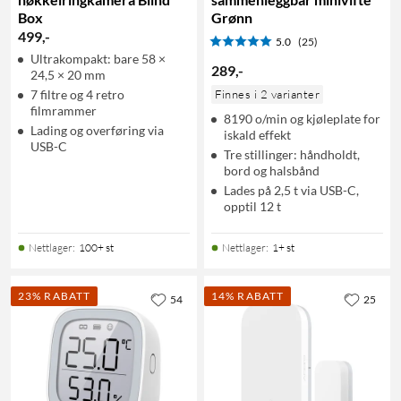
Box
Grønn
499
,
-
5.0
(25)
Ultrakompakt: bare 58 ×
289
,
-
24,5 × 20 mm
7 filtre og 4 retro
Finnes i 2 varianter
filmrammer
8190 o/min og kjøleplate for
Lading og overføring via
iskald effekt
USB-C
Tre stillinger: håndholdt,
bord og halsbånd
Lades på 2,5 t via USB-C,
opptil 12 t
Nettlager
:
100+ st
Nettlager
:
1+ st
23% RABATT
14% RABATT
54
25