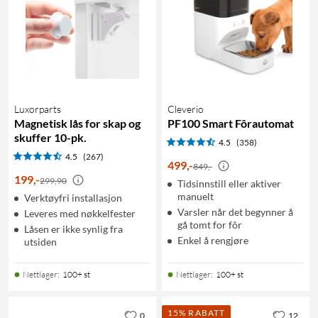
Luxorparts
Cleverio
Magnetisk lås for skap og
PF100 Smart Fôrautomat
skuffer 10-pk.
4.5
(358)
4.5
(267)
499
,
-
849,-
199
,
-
299,90
Tidsinnstill eller aktiver
manuelt
Verktøyfri installasjon
Varsler når det begynner å
Leveres med nøkkelfester
gå tomt for fôr
Låsen er ikke synlig fra
Enkel å rengjøre
utsiden
Nettlager
:
100+ st
Nettlager
:
100+ st
15% RABATT
0
12