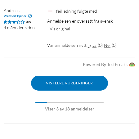
Andreas
feil ledning fulgte med
Verifisert kjøper
Anmeldelsen er oversatt fra svensk
3/5
4 måneder siden
Vis original
Var anmeldelsen nyttig?
Ja
(
0
)
Nei
(
0
)
Powered By TestFreaks
VIS FLERE VURDERINGER
Viser 3 av 18 anmeldelser