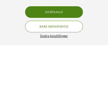
GODTA ALLE
BARE NØDVENDIGE
Endre Innstillinger
GRATIS FRAKT
HP LaserJet M110w Laserskriver
4.5/5
990,-
1 399,-
HENT
LEGG I HANDLEKURV