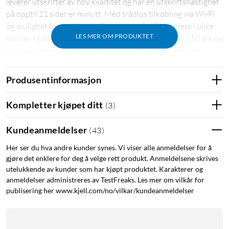
leverer utskrifter av høy kvaltitet og har en utskriftshastighet
på opptil 21 sider er minutt. Med trådløs tilkobling via Wi-Fi
og mulighet for mobilutskrift, er den enkel å integrere i ulike
LES MER OM PRODUKTET
miljøer. I tillegg har den en papirkapasitiet på opptil 150 ark og
støtter ulike papirstørrelser og medier, noe som gjør den
fleksibel for ulike utskriftsbehov.
Produsentinformasjon
Spesifikasjoner
Kompletter kjøpet ditt
(
3
)
Type: Monokrom (svart/hvit) laserskriver
Utskriftshastighet: Opptil 21 sider per minutt
Kundeanmeldelser
(
43
)
Oppløsing: 600 x 600 dpi
Tilkobling: WiFi, USB
Her ser du hva andre kunder synes. Vi viser alle anmeldelser for å
Støtte for mobilutskrift: HP Smart-app, Apple AirPrint,
gjøre det enklere for deg å velge rett produkt. Anmeldelsene skrives
Mopria
utelukkende av kunder som har kjøpt produktet. Karakterer og
Mål: 346 x 189 x 159 mm
anmeldelser administreres av TestFreaks. Les mer om vilkår for
publisering her www.kjell.com/no/vilkar/kundeanmeldelser
Vekt: 3,8 kg
Inkludert: Skriver, starttoner (ca. 300 sider), strømkabel,
hurtiguide