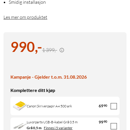
Smidig installasjon
Les mer om produktet
990
,
-
1 399,-
Kampanje - Gjelder t.o.m. 31.08.2026
Komplettere ditt kjøp
69
90
Canon Skriverpapir A4 500 ark
99
90
Luxorparts USB-B-kabel Grå 0,5 m
Grå 0,5 m
Finnes i 5 varianter