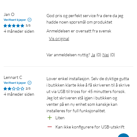
Jan O
God pris og perfekt service fra dere da jeg 
Verifisert kjøper
hadde noen spørsmål om produktet
5/5
Anmeldelsen er oversatt fra svensk
4 måneder siden
Vis original
Var anmeldelsen nyttig?
Ja
(
0
)
Nei
(
0
)
Lennart C
Lover enkel installasjon. Selv de dyktige gutta 
Verifisert kjøper
i butikken klarte ikke å få skriveren til å skrive 
2/5
ut via USB til tross for 45 minutters forsøk. 
4 måneder siden
Jeg lot skriveren stå igjen i butikken og 
venter på en ny enhet som kanskje kan 
installeres for full funksjonalitet.
Liten
Kan ikke konfigurere for USB-utskrift