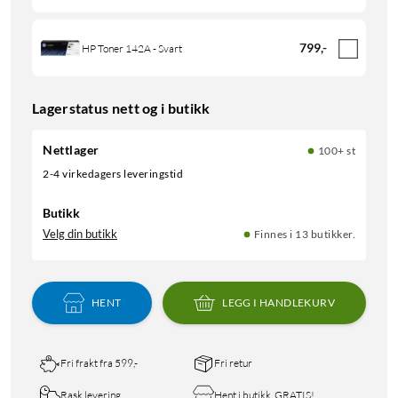
799
,
-
HP Toner 142A - Svart
Lagerstatus nett og i butikk
Nettlager
100+ st
2-4 virkedagers leveringstid
Butikk
Velg din butikk
Finnes i 13 butikker.
HENT
LEGG I HANDLEKURV
Fri frakt fra 599,-
Fri retur
Rask levering
Hent i butikk, GRATIS!