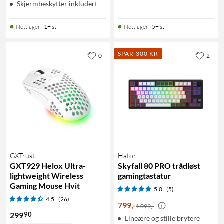
Skjermbeskytter inkludert
Nettlager
:
1+ st
Nettlager
:
5+ st
SPAR 300 KR
0
2
GXTrust
Hator
GXT929 Helox Ultra-
Skyfall 80 PRO trådløst
lightweight Wireless
gamingtastatur
Gaming Mouse Hvit
5.0
(5)
4.5
(26)
799
,
-
1 099,-
90
299
Lineære og stille brytere