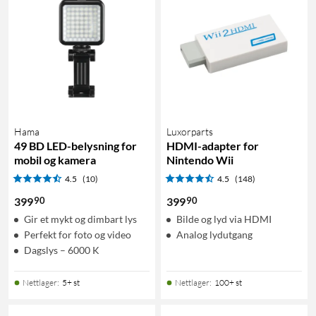
Hama
Luxorparts
49 BD LED-belysning for
HDMI-adapter for
mobil og kamera
Nintendo Wii
4.5
(10)
4.5
(148)
90
90
399
399
Gir et mykt og dimbart lys
Bilde og lyd via HDMI
Perfekt for foto og video
Analog lydutgang
Dagslys – 6000 K
Nettlager
:
5+ st
Nettlager
:
100+ st