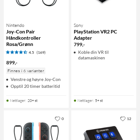
Nintendo
Sony
Joy-Con Pair
PlayStation VR2 PC
Håndkontroller
Adapter
Rosa/Grønn
799
,
-
Koble din VR til
4.5
(169)
datamaskinen
899
,
-
Finnes i 6 varianter
Venstre og høyre Joy-Con
Opptil 20 timer batteritid
Nettlager
:
20+ st
Nettlager
:
5+ st
0
12