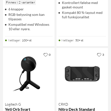
Finnes i 2 varianter
Kontrollert følelse med
gasket-mount
6 knapper
Kompakt 80 %-layout med
RGB-belysning som kan
full funksjonalitet
tilpasses
Kompatibel med Windows
10 eller nyere.
Nettlager
:
100+ st
Nettlager
:
50+ st
0
3
Logitech G
CRKD
Yeti Orb Svart
Nitro Deck Standard