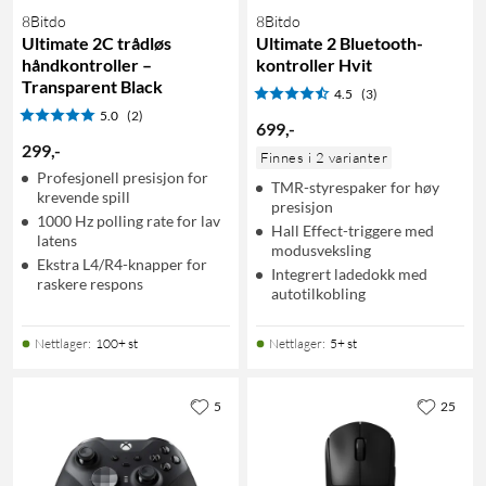
8Bitdo
8Bitdo
Ultimate 2C trådløs
Ultimate 2 Bluetooth-
håndkontroller –
kontroller Hvit
Transparent Black
4.5
(3)
5.0
(2)
699
,
-
299
,
-
Finnes i 2 varianter
Profesjonell presisjon for
TMR-styrespaker for høy
krevende spill
presisjon
1000 Hz polling rate for lav
Hall Effect-triggere med
latens
modusveksling
Ekstra L4/R4-knapper for
Integrert ladedokk med
raskere respons
autotilkobling
Nettlager
:
100+ st
Nettlager
:
5+ st
5
25