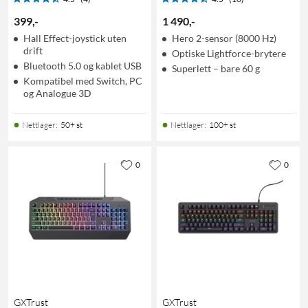
399
,
-
1 490
,
-
Hall Effect-joystick uten
Hero 2-sensor (8000 Hz)
drift
Optiske Lightforce-brytere
Bluetooth 5.0 og kablet USB
Superlett – bare 60 g
Kompatibel med Switch, PC
og Analogue 3D
Nettlager
:
50+ st
Nettlager
:
100+ st
0
0
GXTrust
GXTrust