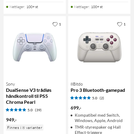
Nettlager
:
100+ st
Nettlager
:
100+ st
1
1
Sony
8Bitdo
DualSense V3 trådløs
Pro 3 Bluetooth-gamepad
håndkontroll til PS5
5.0
(2)
Chroma Pearl
699
,
-
5.0
(39)
Kompatibel med Switch,
949
,
-
Windows, Apple, Android
TMR-styrespaker og Hall
Finnes i 8 varianter
Effect-triggere