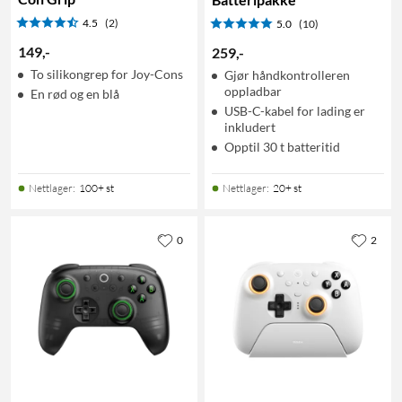
4.5
(2)
5.0
(10)
149
,
-
259
,
-
To silikongrep for Joy-Cons
Gjør håndkontrolleren
oppladbar
En rød og en blå
USB-C-kabel for lading er
inkludert
Opptil 30 t batteritid
Nettlager
:
100+ st
Nettlager
:
20+ st
0
2