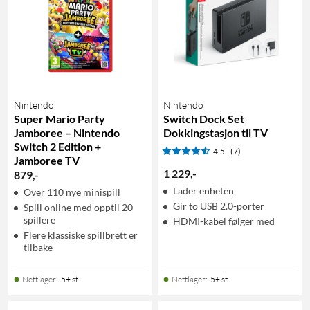
Nintendo
Nintendo
Super Mario Party
Switch Dock Set
Jamboree – Nintendo
Dokkingstasjon til TV
Switch 2 Edition +
4.5
(7)
Jamboree TV
1 229
,
-
879
,
-
Lader enheten
Over 110 nye minispill
Gir to USB 2.0-porter
Spill online med opptil 20
spillere
HDMI-kabel følger med
Flere klassiske spillbrett er
tilbake
Nettlager
:
5+ st
Nettlager
:
5+ st