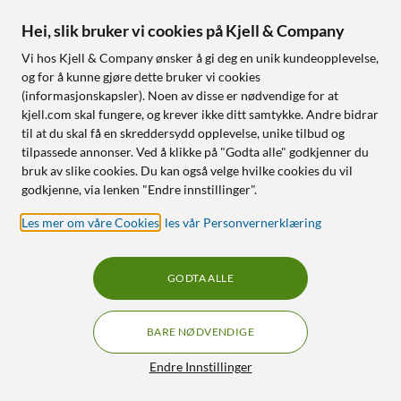
Hei, slik bruker vi cookies på Kjell & Company
Luxorparts
8Bitdo
Vi hos Kjell & Company ønsker å gi deg en unik kundeopplevelse,
Popfilter med svanehals
Pro 2 Bluetooth Hall
og for å kunne gjøre dette bruker vi cookies
Edition Håndkontroller
4.0
(21)
(informasjonskapsler). Noen av disse er nødvendige for at
Svart
kjell.com skal fungere, og krever ikke ditt samtykke. Andre bidrar
90
229
4.5
(25)
til at du skal få en skreddersydd opplevelse, unike tilbud og
Demper pustelyder ved sang
tilpassede annonser. Ved å klikke på "Godta alle" godkjenner du
90
499
og tale
bruk av slike cookies. Du kan også velge hvilke cookies du vil
Finnes i 3 varianter
godkjenne, via lenken "Endre innstillinger".
Med bakknapper
Les mer om våre Cookies
,
les vår Personvernerklæring
Bytt profil direkte på
kontrolleren
For Nintendo Switch, iOS,
PC og Apple TV
GODTA ALLE
Nettlager
:
20+ st
Nettlager
:
5+ st
BARE NØDVENDIGE
Filtre
Endre Innstillinger
4
0