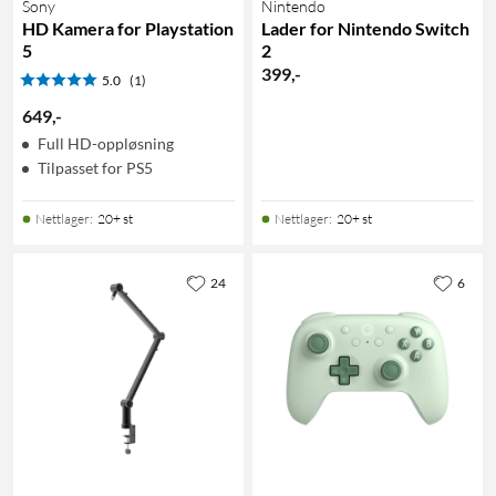
Sony
Nintendo
HD Kamera for Playstation
Lader for Nintendo Switch
5
2
399
,
-
5.0
(1)
649
,
-
Full HD-oppløsning
Tilpasset for PS5
Nettlager
:
20+ st
Nettlager
:
20+ st
24
6