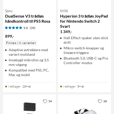
Sony
NYXI
DualSense V3 trådløs
Hyperion 3 trådløs JoyPad
håndkontroll til PS5 Rosa
for Nintendo Switch 2
Svart
5.0
(39)
1 349
,
-
899
,
-
Hall Effect-spaker uten stick
drift
Finnes i 8 varianter
Mikro-switch-knapper og
Adaptive avtrekkere med
lineære triggere
variert motstand
Bluetooth 5.0, USB-C og Pro
Innebygd mikrofon og 3,5
Controller-modus
mm-utgang
Kompatibel med PS5, PC,
Mac og mobil
Nettlager
:
20+ st
Nettlager
:
5+ st
54
28