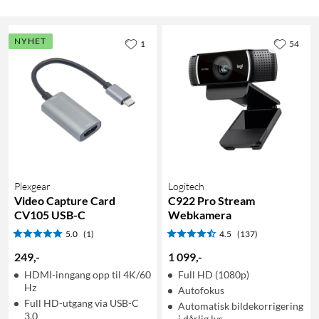
NYHET
1
54
Plexgear
Logitech
Video Capture Card
C922 Pro Stream
CV105 USB-C
Webkamera
5.0
(1)
4.5
(137)
249
,
-
1 099
,
-
HDMI-inngang opp til 4K/60
Full HD (1080p)
Hz
Autofokus
Full HD-utgang via USB-C
Automatisk bildekorrigering
3.0
i dårlig lys