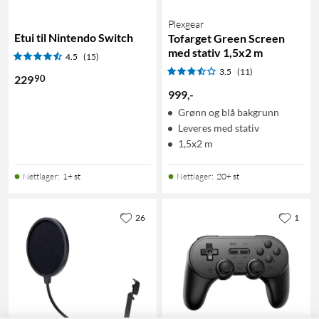
Plexgear
Etui til Nintendo Switch
Tofarget Green Screen
med stativ 1,5x2 m
4.5
(15)
3.5
(11)
90
229
999
,
-
Grønn og blå bakgrunn
Leveres med stativ
1,5x2 m
Nettlager
:
1+ st
Nettlager
:
20+ st
26
1