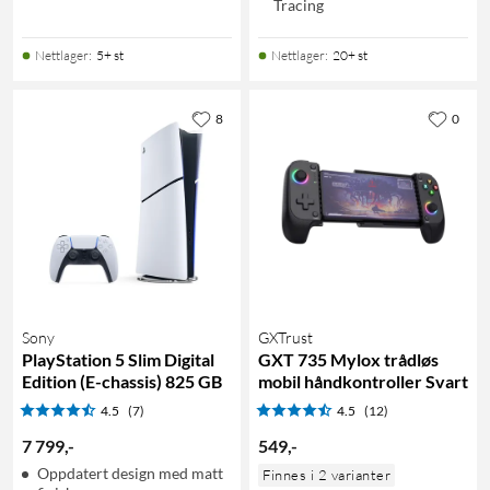
Tracing
Nettlager
:
5+ st
Nettlager
:
20+ st
8
0
Sony
GXTrust
PlayStation 5 Slim Digital
GXT 735 Mylox trådløs
Edition (E-chassis) 825 GB
mobil håndkontroller Svart
4.5
(7)
4.5
(12)
7 799
,
-
549
,
-
Oppdatert design med matt
Finnes i 2 varianter