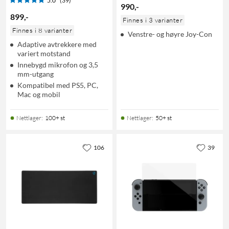
5.0
(39)
990
,
-
899
,
-
Finnes i 3 varianter
Finnes i 8 varianter
Venstre- og høyre Joy-Con
Adaptive avtrekkere med
variert motstand
Innebygd mikrofon og 3,5
mm-utgang
Kompatibel med PS5, PC,
Mac og mobil
Nettlager
:
100+ st
Nettlager
:
50+ st
106
39