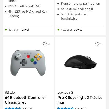
finish
Konsollfølelse på mobilen
825 GB ultrarask SSD
Solid grep, bedre spill
4K, 120 fps HDR med Ray
Spill trådløst uten
Tracing
forsinkelse
Nettlager
:
20+ st
Nettlager
:
50+ st
3
2
8Bitdo
Logitech G
64 Bluetooth Controller
Pro X Superlight 2 Trådløs
Classic Grey
mus
4.5
(4)
4.5
(10)