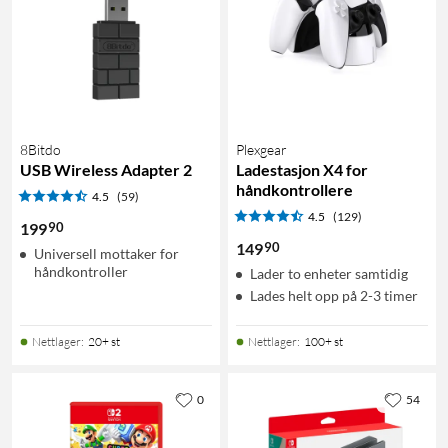
8Bitdo
Plexgear
USB Wireless Adapter 2
Ladestasjon X4 for
håndkontrollere
4.5
(59)
4.5
(129)
90
199
90
149
Universell mottaker for
håndkontroller
Lader to enheter samtidig
Lades helt opp på 2-3 timer
Nettlager
:
20+ st
Nettlager
:
100+ st
0
54