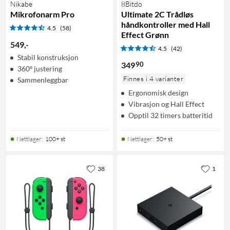
Nikabe
8Bitdo
Mikrofonarm Pro
Ultimate 2C Trådløs
håndkontroller med Hall
4.5
(58)
Effect Grønn
549
,
-
4.5
(42)
Stabil konstruksjon
90
349
360º justering
Finnes i 4 varianter
Sammenleggbar
Ergonomisk design
Vibrasjon og Hall Effect
Opptil 32 timers batteritid
Nettlager
:
100+ st
Nettlager
:
50+ st
38
1