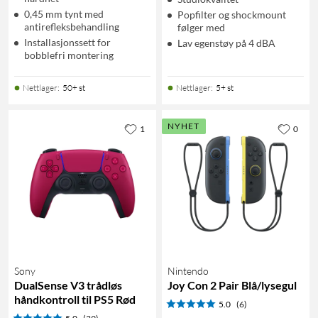
0,45 mm tynt med
Popfilter og shockmount
antirefleksbehandling
følger med
Installasjonssett for
Lav egenstøy på 4 dBA
bobblefri montering
Nettlager
:
50+ st
Nettlager
:
5+ st
NYHET
1
0
Sony
Nintendo
DualSense V3 trådløs
Joy Con 2 Pair Blå/lysegul
håndkontroll til PS5 Rød
5.0
(6)