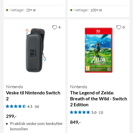
Nettlager
:
20+ st
Nettlager
:
100+ st
4
0
Nintendo
Nintendo
Veske til Nintendo Switch
The Legend of Zelda:
2
Breath of the Wild - Switch
2 Edition
4.5
(6)
5.0
(1)
299
,
-
849
,
-
Praktisk veske som beskytter
konsollen