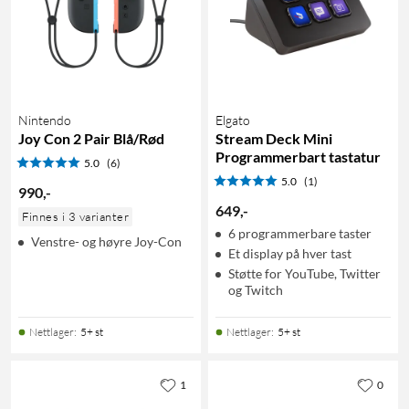
Nintendo
Elgato
Joy Con 2 Pair Blå/Rød
Stream Deck Mini
Programmerbart tastatur
5.0
(6)
5.0
(1)
990
,
-
649
,
-
Finnes i 3 varianter
6 programmerbare taster
Venstre- og høyre Joy-Con
Et display på hver tast
Støtte for YouTube, Twitter
og Twitch
Nettlager
:
5+ st
Nettlager
:
5+ st
1
0