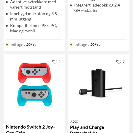
Adaptive avtrekkere med
Integrert ladedokk og 2,4
variert motstand
GHz-adapter
Innebygd mikrofon og 3,5
mm-utgang
Kompatibel med PS5, PC,
Mac og mobil
Nettlager
:
20+ st
Nettlager
:
20+ st
2
7
Xbox
Nintendo Switch 2 Joy-
Play and Charge
Con Grip
Batteripakke