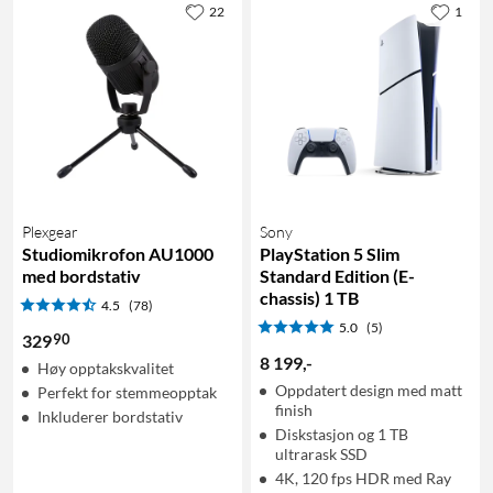
22
1
Plexgear
Sony
Studiomikrofon AU1000
PlayStation 5 Slim
med bordstativ
Standard Edition (E-
chassis) 1 TB
4.5
(78)
5.0
(5)
90
329
8 199
,
-
Høy opptakskvalitet
Oppdatert design med matt
Perfekt for stemmeopptak
finish
Inkluderer bordstativ
Diskstasjon og 1 TB
ultrarask SSD
4K, 120 fps HDR med Ray