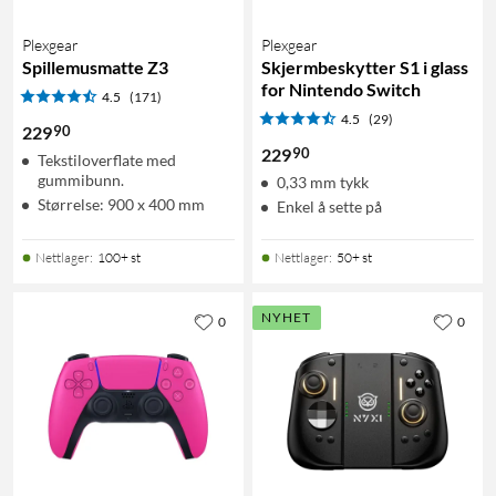
Plexgear
Plexgear
Spillemusmatte Z3
Skjermbeskytter S1 i glass
for Nintendo Switch
4.5
(171)
4.5
(29)
90
229
90
229
Tekstiloverflate med
gummibunn.
0,33 mm tykk
Størrelse: 900 x 400 mm
Enkel å sette på
Nettlager
:
100+ st
Nettlager
:
50+ st
NYHET
0
0