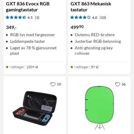
GXT 836 Evocx RGB
GXT 863 Mekanisk
gamingtastatur
tastatur
4.5
(3)
4.0
(10)
90
349
,
-
499
RGB-lys med fargesoner
Outemu RED-brytere
Lyddempede taster
Justerbar RGB-belysning
Laget av 78 % gjenvunnet
Anti-ghosting og key
plast
rollover
Nettlager
:
100+ st
Nettlager
:
5+ st
19
36