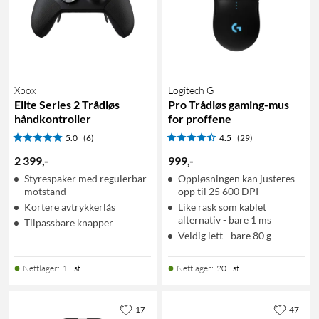
Xbox
Logitech G
Elite Series 2 Trådløs
Pro Trådløs gaming-mus
håndkontroller
for proffene
5.0
(6)
4.5
(29)
2 399
,
-
999
,
-
Styrespaker med regulerbar
Oppløsningen kan justeres
motstand
opp til 25 600 DPI
Kortere avtrykkerlås
Like rask som kablet
alternativ - bare 1 ms
Tilpassbare knapper
Veldig lett - bare 80 g
Nettlager
:
1+ st
Nettlager
:
20+ st
17
47