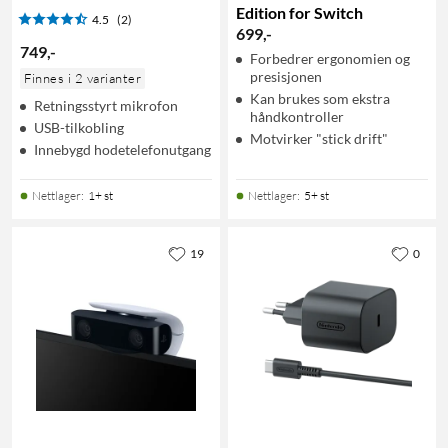
Edition for Switch
4.5
(2)
699
,
-
749
,
-
Forbedrer ergonomien og
presisjonen
Finnes i 2 varianter
Kan brukes som ekstra
Retningsstyrt mikrofon
håndkontroller
USB-tilkobling
Motvirker "stick drift"
Innebygd hodetelefonutgang
Nettlager
:
1+ st
Nettlager
:
5+ st
19
0