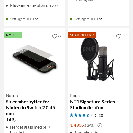
Plug-and-play uten drivere
Nettlager
:
100+ st
Nettlager
:
100+ st
NYHET
SPAR 800 KR
0
7
Nacon
Rode
Skjermbeskytter for
NT1 Signature Series
Nintendo Switch 2 0,45
Studiomikrofon
mm
4.5
(3)
149
,
-
1 495
,
-
2 295,-
Herdet glass med 9H+
hardhet
Studiokvalitet