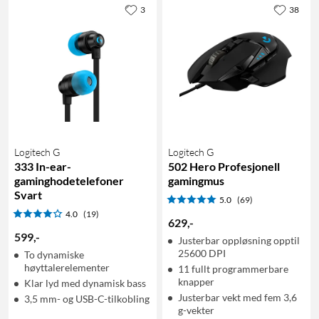
3
38
Logitech G
Logitech G
333 In-ear-
502 Hero Profesjonell
gaminghodetelefoner
gamingmus
Svart
5.0
(69)
4.0
(19)
629
,
-
599
,
-
Justerbar oppløsning opptil
25600 DPI
To dynamiske
høyttalerelementer
11 fullt programmerbare
knapper
Klar lyd med dynamisk bass
Justerbar vekt med fem 3,6
3,5 mm- og USB-C-tilkobling
g-vekter