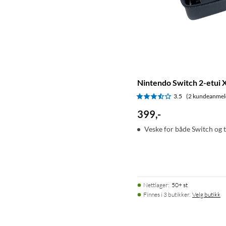
Nintendo Switch 2-etui 
3.5
(2 kundeanmel
399
,
-
Veske for både Switch og 
Nettlager
:
50+ st
Finnes i 3 butikker.
Velg butikk