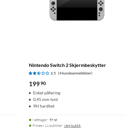
Nintendo Switch 2 Skjermbeskytter
2.5
(4 kundeanmeldelser)
199
90
Enkel påføring
0,45 mm tynt
9H hardhet
Nettlager
:
5+ st
Finnes i 11 butikker.
Velg butikk