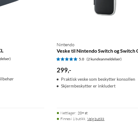
Nintendo
XL
Veske til Nintendo Switch og Switch
delser)
5.0
(2 kundeanmeldelser)
299
,
-
tilbehør
Praktisk veske som beskytter konsollen
Skjermbeskytter er inkludert
Nettlager
:
20+ st
Finnes i 1 butikk.
Velg butikk