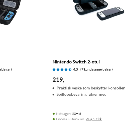
Nintendo Switch 2-etui
ldelser)
4.5
(7 kundeanmeldelser)
219
,
-
Praktisk veske som beskytter konsollen
Spilloppbevaring følger med
Nettlager
:
20+ st
Finnes i 23 butikker.
Velg butikk