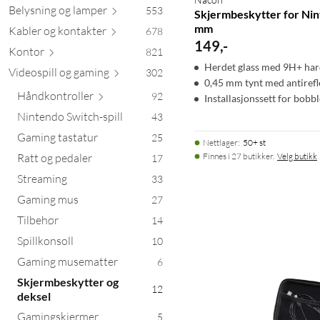
Belysning og l
amper
553
Skjermbeskytter for Nin
mm
Kabler og kont
akter
678
149
,
-
Kontor
821
Herdet glass med 9H+ har
Videospill og g
aming
302
0,45 mm tynt med antiref
Håndkontr
oller
92
Installasjonssett for bobb
Nintendo Switch-spill
43
Gaming tastatur
25
Nettlager
:
50+ st
Ratt og pedaler
Finnes i 27 butikker.
Velg butikk
17
Streaming
33
Gaming mus
27
Tilbehør
14
Spillkonsoll
10
Gaming musematter
6
Skjermbeskytter og
12
deksel
Gamingskjermer
5