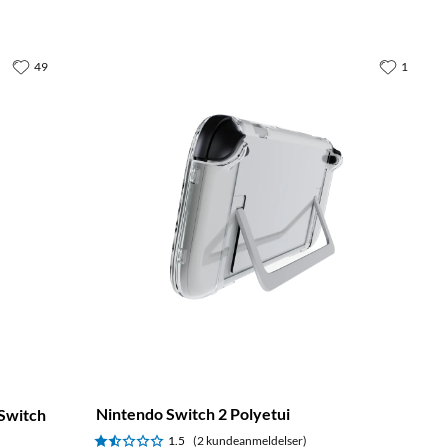
49
1
Nintendo Switch 2 Polyetui
 Switch
1.5
(2 kundeanmeldelser)