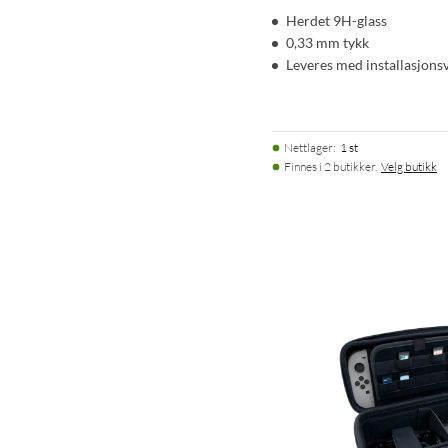
Herdet 9H-glass
0,33 mm tykk
Leveres med installasjons
Nettlager
:
1 st
Finnes i 2 butikker.
Velg butikk