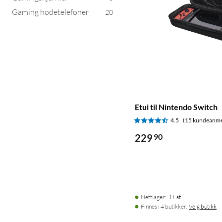
Gaming hodetelefoner
20
Etui til Nintendo Switch
4.5
(15 kundeanme
229
90
Nettlager
:
1+ st
Finnes i 4 butikker.
Velg butikk