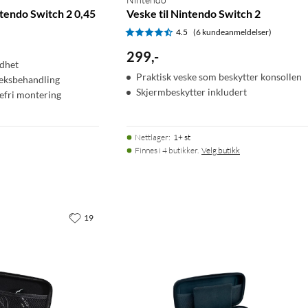
tendo Switch 2 0,45
Veske til Nintendo Switch 2
4.5
(6 kundeanmeldelser)
299
,
-
dhet
Praktisk veske som beskytter konsollen
leksbehandling
Skjermbeskytter inkludert
lefri montering
Nettlager
:
1+ st
Finnes i 4 butikker.
Velg butikk
19