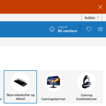
Butikker
Logg på
Bli medlem
Skjermbeskytter og
Gaming
deksel
er
Gamingskjermer
hodetelefoner