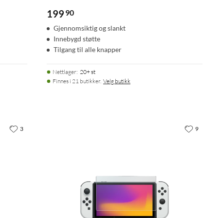
199
90
Gjennomsiktig og slankt
Innebygd støtte
Tilgang til alle knapper
Nettlager
:
20+ st
Finnes i 21 butikker.
Velg butikk
3
9