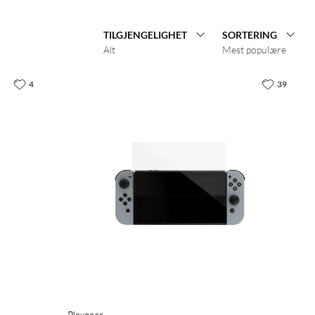
TILGJENGELIGHET
SORTERING
Alt
Mest populære
4
39
Plexgear