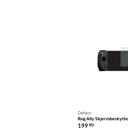
Deltaco
Rog Ally Skjermbeskytte
199
90