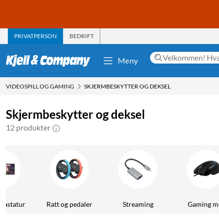
PRIVATPERSON
BEDRIFT
Meny
VIDEOSPILL OG GAMING
SKJERMBESKYTTER OG DEKSEL
Skjermbeskytter og deksel
12 produkter
tastatur
Ratt og pedaler
Streaming
Gaming m