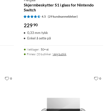
Skjermbeskytter S1 i glass for Nintendo
Switch
4.5
(29 kundeanmeldelser)
229
90
0,33 mm tykk
Enkel å sette på
Nettlager
:
50+ st
Finnes i 20 butikker.
Velg butikk
0
0