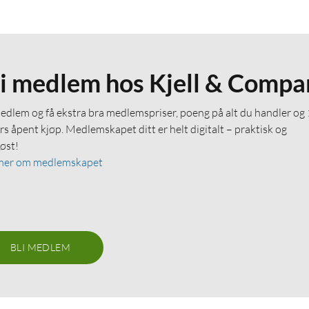
li medlem hos Kjell & Compa
medlem og få ekstra bra medlemspriser, poeng på alt du handler og
rs åpent kjøp. Medlemskapet ditt er helt digitalt – praktisk og
løst!
mer om medlemskapet
BLI MEDLEM