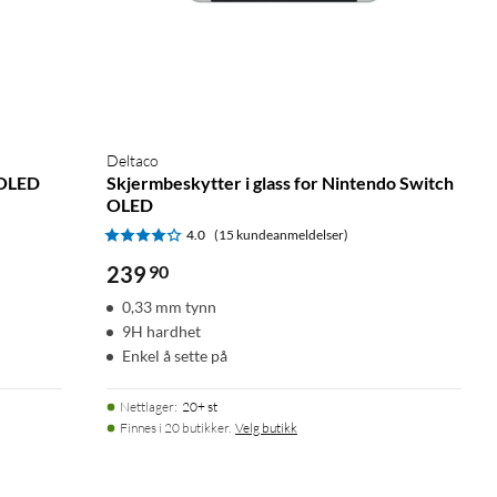
Deltaco
 OLED
Skjermbeskytter i glass for Nintendo Switch
OLED
4.0
(15 kundeanmeldelser)
239
90
0,33 mm tynn
9H hardhet
Enkel å sette på
Nettlager
:
20+ st
Finnes i 20 butikker.
Velg butikk