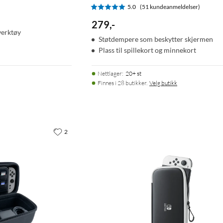
5.0
(51 kundeanmeldelser)
279
,
-
verktøy
Støtdempere som beskytter skjermen
Plass til spillekort og minnekort
Nettlager
:
20+ st
Finnes i 28 butikker.
Velg butikk
2