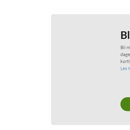
B
Bli 
dage
kort
Les 