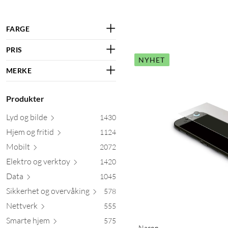
FARGE
PRIS
NYHET
MERKE
Produkter
Lyd og
bilde
1430
Hjem og f
ritid
1124
Mobilt
2072
Elektro og ve
rktøy
1420
Data
1045
Sikkerhet og overv
åking
578
Net
tverk
555
Smarte
hjem
575
Nacon