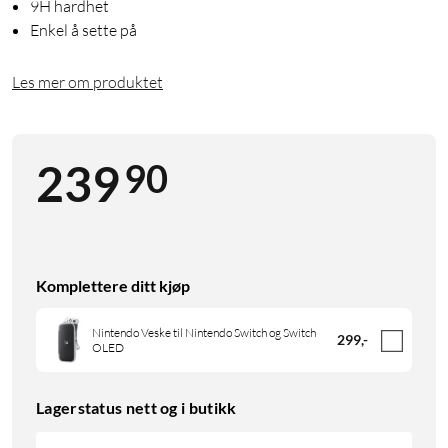
9H hardhet
Enkel å sette på
Les mer om produktet
90
239
Komplettere ditt kjøp
Nintendo Veske til Nintendo Switch og Switch
299
,
-
OLED
Lagerstatus nett og i butikk