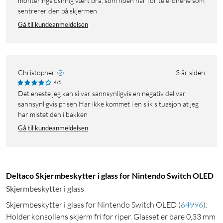
monteringsløsning vært bra, som noen har for telefonene som
sentrerer den på skjermen
Gå til kundeanmeldelsen
Christopher
3 år siden
4/5
Det eneste jeg kan si var sannsynligvis en negativ del var
sannsynligvis prisen Har ikke kommet i en slik situasjon at jeg
har mistet den i bakken
Gå til kundeanmeldelsen
Deltaco Skjermbeskytter i glass for Nintendo Switch OLED
Skjermbeskytter i glass
Skjermbeskytter i glass for Nintendo Switch OLED
(
64996
)
.
Holder konsollens skjerm fri for riper. Glasset er bare 0,33 mm