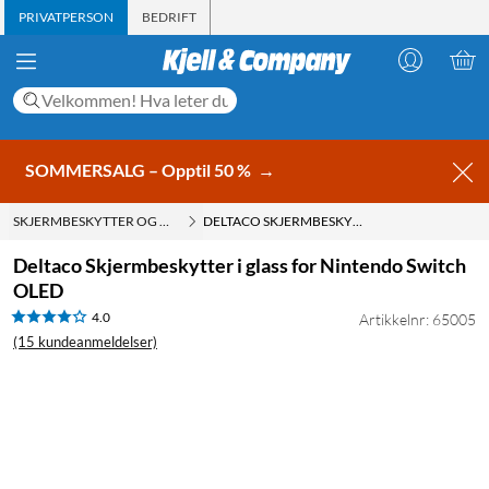
PRIVATPERSON
BEDRIFT
SOMMERSALG – Opptil 50 %
→
SKJERMBESKYTTER OG DEKSEL
DELTACO SKJERMBESKYTTER I GLASS FOR NINTENDO SWITCH OLED
Deltaco Skjermbeskytter i glass for Nintendo Switch
OLED
4.0
Artikkelnr: 65005
(15 kundeanmeldelser)