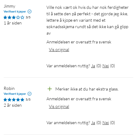
Jimmy
Ville nok vært ok hvis du har nok ferdigheter 
Verifisert kjøper
til å sette den på perfekt - det gjorde jeg ikke, 
3/5
lettere å kjøpe en variant med et 
1 år siden
søknadsskjema rundt så det ikke kan gå glipp 
av 
Anmeldelsen er oversatt fra svensk
Vis original
Var anmeldelsen nyttig?
Ja
(
0
)
Nei
(
0
)
Robin
Merker ikke at du har ekstra glass. 
Verifisert kjøper
Anmeldelsen er oversatt fra svensk
5/5
2 år siden
Vis original
Var anmeldelsen nyttig?
Ja
(
0
)
Nei
(
0
)