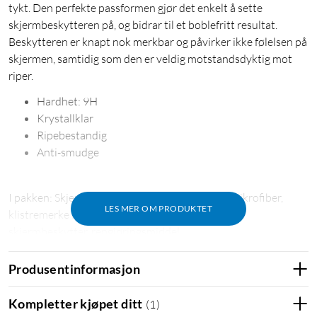
tykt. Den perfekte passformen gjør det enkelt å sette
skjermbeskytteren på, og bidrar til et boblefritt resultat.
Beskytteren er knapt nok merkbar og påvirker ikke følelsen på
skjermen, samtidig som den er veldig motstandsdyktig mot
riper.
Hardhet: 9H
Krystallklar
Ripebestandig
Anti-smudge
I pakken: Skjermbeskytter, rengjøringsklut for mikrofiber,
LES MER OM PRODUKTET
klistremerke for fjerning av støv, klistremerke for
skjermbeskytter, rengjøringsmiddel
Produsentinformasjon
Skjermbeskytter
Displaybeskyttelse
Beskyttelse for skjermen
Glassbeskytter
Kompletter kjøpet ditt
(
1
)