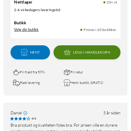
Nettlager
20+ st
2-6 virkedagers leveringstid
Butikk
Velg din butikk
Finnes i 20 butikker.
HENT
LEGG I HANDLEKURV
Fri frakt fra 599,-
Fri retur
Rask levering
Hent i butikk, GRATIS!
Daniel
3 år siden
4/5
Bra produkt og kvaliteten føles bra. For prisen ville en dyrere