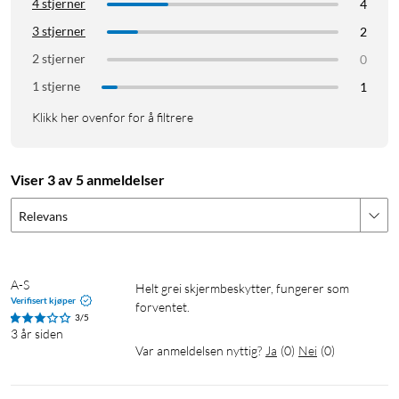
4 stjerner
4
3 stjerner
2
2 stjerner
0
1 stjerne
1
Klikk her ovenfor for å filtrere
Viser 3 av 5 anmeldelser
Relevans
A-S
Helt grei skjermbeskytter, fungerer som 
Verifisert kjøper
forventet. 
3/5
3 år siden
Var anmeldelsen nyttig?
Ja
(
0
)
Nei
(
0
)