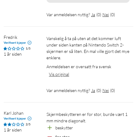
Var anmeldelsen nyttig?
Ja
(
0
)
Nei
(
0
)
Fredrik
Vanskelig å ta på uten at det kommer luft 
Verifisert kjøper
under siden kanten på Nintendo Switch 2-
1/5
skjermen er så liten. En mal ville gjort det mye 
1 år siden
enklere.
Anmeldelsen er oversatt fra svensk
Vis original
Var anmeldelsen nyttig?
Ja
(
0
)
Nei
(
0
)
Karl Johan
Skjermbeskytteren er for stor, burde vært 1 
Verifisert kjøper
mm mindre diagonalt.
2/5
beskytter
1 år siden
for stor