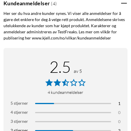
Kundeanmeldelser
(
4
)
Her ser du hva andre kunder synes. Vi viser alle anmeldelser for å
gjøre det enklere for deg å velge rett produkt. Anmeldelsene skrives
utelukkende av kunder som har kjøpt produktet. Karakterer og
anmeldelser administreres av TestFreaks. Les mer om vilkår for
publisering her www.kjell.com/no/vilkar/kundeanmeldelser
2.5
av 5
4
kundeanmeldelser
5 stjerner
1
4 stjerner
0
3 stjerner
0
2 stjerner
2