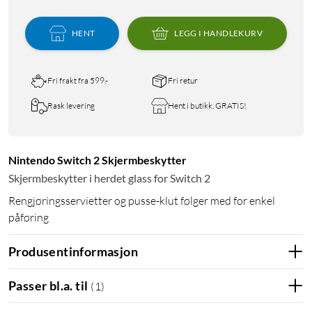
HENT
LEGG I HANDLEKURV
Fri frakt fra 599,-
Fri retur
Rask levering
Hent i butikk, GRATIS!
Nintendo Switch 2 Skjermbeskytter
Skjermbeskytter i herdet glass for Switch 2
Rengjøringsservietter og pusse-klut følger med for enkel
påføring
Produsentinformasjon
Passer bl.a. til
(
1
)