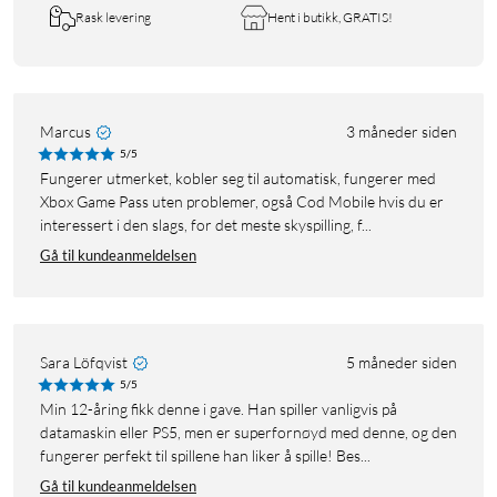
Rask levering
Hent i butikk, GRATIS!
Marcus
3 måneder siden
5/5
Fungerer utmerket, kobler seg til automatisk, fungerer med
Xbox Game Pass uten problemer, også Cod Mobile hvis du er
interessert i den slags, for det meste skyspilling, f...
Gå til kundeanmeldelsen
Sara Löfqvist
5 måneder siden
5/5
Min 12-åring fikk denne i gave. Han spiller vanligvis på
datamaskin eller PS5, men er superfornøyd med denne, og den
fungerer perfekt til spillene han liker å spille! Bes...
Gå til kundeanmeldelsen