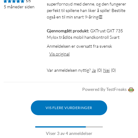
Vibrasjon: To vibrasjonsmotorer for haptisk feedback
5/5
superfornøyd med denne, og den fungerer 
5 måneder siden
LED-belysning: RGB-LED-belyste knapper for visuell
perfekt til spillene han liker å spille! Bestilte 
spillefølelse
også en til min snart 9-åring👏
Grep/klemme: Gummiert telefonklemme, fjærbelastet holder
for komfort og stabilitet
Gjennomgått produkt:
GXTrust GXT 735 
Mylox trådlös mobil handkontroll Svart
Systemkrav og annet
Anmeldelsen er oversatt fra svensk
Vis original
Systemkrav: USB-A-vegglader (for lading), Bluetooth-
tilkobling
Bruk: Kompatibel med iOS- og Android-mobiltelefoner
Var anmeldelsen nyttig?
Ja
(
0
)
Nei
(
0
)
Obs! Remote Play-app kreves for PlayStation-strømming
(bare iOS)
Powered By TestFreaks
I pakken
VIS FLERE VURDERINGER
1x GXT 735 Mylox mobil håndkontroller
1x USB-A- til USB-C-ladekabel
1x veske/etui
Bruksanvisning
Viser 3 av 4 anmeldelser