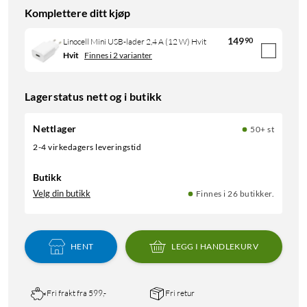
Komplettere ditt kjøp
149
90
Linocell Mini USB-lader 2,4 A (12 W) Hvit
Hvit
Finnes i 2 varianter
Lagerstatus nett og i butikk
Nettlager
50+ st
2-4 virkedagers leveringstid
Butikk
Velg din butikk
Finnes i 26 butikker.
HENT
LEGG I HANDLEKURV
Fri frakt fra 599,-
Fri retur