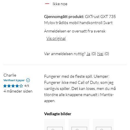
Moonlight, Netflix Games og Apple Arcade. Det gir deg
Ikke noe
friheten til å spille på den måten du vil – uansett plattform.
Gjennomgått produkt:
GXTrust GXT 735 
Mylox trådlös mobil handkontroll Svart
Spesifikasjoner
Anmeldelsen er oversatt fra svensk
Generelt
Vis original
Type produkt: Trådløs mobil håndkontroller (gaming
controller)
Var anmeldelsen nyttig?
Ja
(
0
)
Nei
(
0
)
Farge: Svart
Mål (HxBxD): 46x185x106 mm
Vekt: 220 g
Charlie
Fungerer med de fleste spill. Ulemper: 
Verifisert kjøper
Fungerer ikke med Call of Duty, som jeg 
Kompatibilitet og tilkobling
4/5
vanligvis spiller. Det kan løses, men du må 
4 måneder siden
tilordne alle knappene manuelt i Mantis-
Kompatible enheter: Smartphone 95–170 mm lang (inkl.
appen.
mobiletui), iOS eller Android
Kompatible plattformer (testet av Trust): Xbox Cloud Games,
Vedlagte bilder
Nvidia GeForce Now, Amazon Luna, Steam Link, Xbox Remote
Play, PlayStation Remote Play (iOS), Moonlight, Netflix