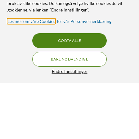
bruk av slike cookies. Du kan også velge hvilke cookies du vil
godkjenne, via lenken "Endre innstillinger".
Les mer om våre Cookies
,
les vår Personvernerklæring
GODTA ALLE
BARE NØDVENDIGE
Endre Innstillinger
GXTrust GXT 735 Mylox trådløs mobil håndkontroller Svart
549,-
4.5/5
HENT
LEGG I HANDLEKURV