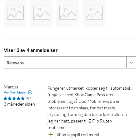
RGB-lysene gir ekstra stemning, og vibrasjonene gjør
spillopplevelsen mer intens. Den fleksible holderen passer de
fleste mobilstørrelser.
Batteri som varer
Spill i opptil 12 timer før du trenger å lade. Når det er tid for
Viser 3 av 4 anmeldelser
påfyll, lader du raskt med den medfølgende USB-C-kabelen.
Resultatet er en mobil håndkontroller som er klar når du er
Relevans
det.
Bred støtte for spill og plattformer
Marcus
Fungerer utmerket, kobler seg til automatisk, 
Mylox fungerer med mange mobilspill som støtter
Verifisert kjøper
fungerer med Xbox Game Pass uten 
håndkontroller, samt moderne cloud gaming-tjenester. Spill
5/5
problemer, også Cod Mobile hvis du er 
3 måneder siden
som Call of Duty Mobile, Fortnite, Minecraft, Asphalt-serien
interessert i den slags, for det meste 
og deler av Roblox fungerer utmerket og blir enda bedre med
skyspilling, for meg den beste kontrolleren 
jeg har hatt, passer til Z Flip 5 uten 
ekte knapper. Håndkontrolleren er også testet med Xbox
problemer.
Cloud Gaming, Nvidia GeForce Now, Amazon Luna, Steam
Xbox skyspill cod mobil
Link, Xbox Remote Play, PlayStation Remote Play (iOS),