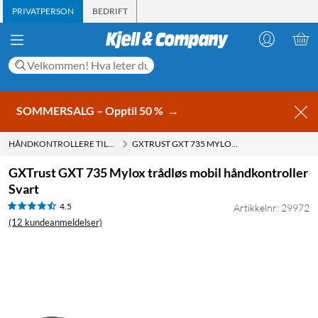
PRIVATPERSON
BEDRIFT
SOMMERSALG – Opptil 50 %
→
HÅNDKONTROLLERE TIL MOBILEN
GXTRUST GXT 735 MYLOX TRÅDLØS MOBIL HÅNDKONTROLLER SVART
GXTrust GXT 735 Mylox trådløs mobil håndkontroller
Svart
4.5
Artikkelnr: 29972
(12 kundeanmeldelser)