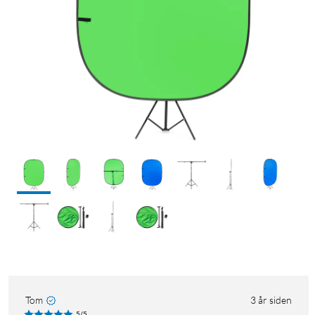
Tom
3 år siden
5/5