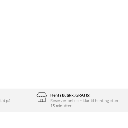
Hent i butikk, GRATIS!
tid på
Reserver online – klar til henting etter
15 minutter