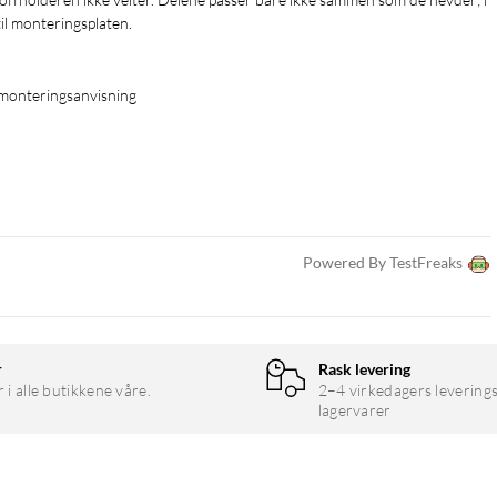
 monteringsplaten.

g monteringsanvisning
Powered By TestFreaks
r
Rask levering
r i alle butikkene våre.
2–4 virkedagers leverings
lagervarer