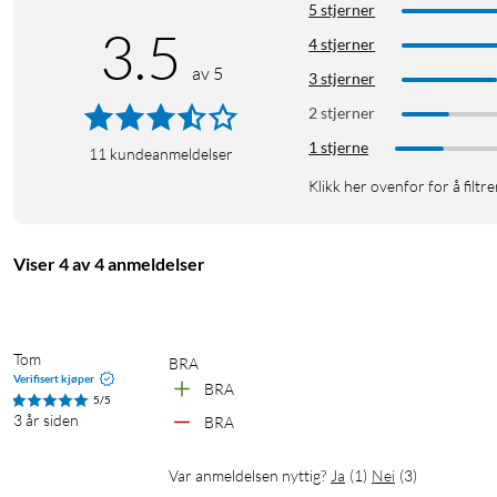
5 stjerner
3.5
4 stjerner
av 5
3 stjerner
2 stjerner
1 stjerne
11
kundeanmeldelser
Klikk her ovenfor for å filtre
Viser 4 av 4 anmeldelser
Tom
BRA
Verifisert kjøper
BRA
5/5
3 år siden
BRA
Var anmeldelsen nyttig?
Ja
(
1
)
Nei
(
3
)