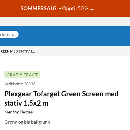
SOMMERSALG
– Opptil 50 % →
PLEXGEAR TOFARGET GREEN SCREEN MED STATIV 1,5X2 M
GRATIS FRAKT
Artikkelnr: 20933
Plexgear Tofarget Green Screen med
stativ 1,5x2 m
Mer fra:
Plexgear
Grønn og blå bakgrunn