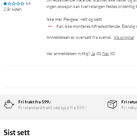
1/5
ingen posisjon kan tverrstangen festes ordentlig til
2 år siden
Ikke mer Plexgear, rett og slett.
Kan ikke monteres tilfredsstillende, Elendi
Anmeldelsen er oversatt fra svensk
Vis original
Var anmeldelsen nyttig?
Ja
(
0
)
Nei
(
0
)
Fri frakt fra 599,-
Fri retu
Fri standardfrakt ved kjøp fra 599,-
Fri retu
Sist sett