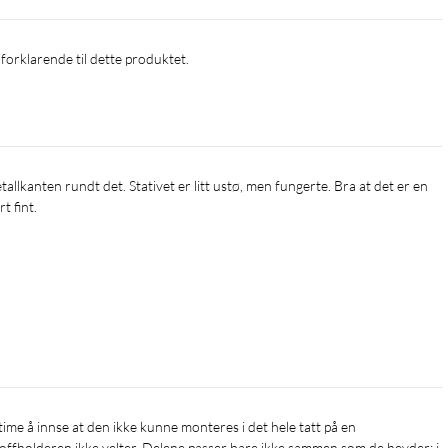
forklarende til dette produktet.
 stoffholderen ikke velter. Delene passer bare ikke sammen som de hevder; i 