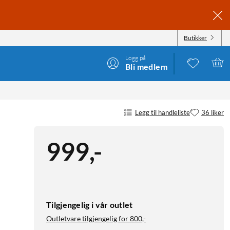
Butikker
Logg på
Bli medlem
Legg til handleliste
36 liker
999
,
-
Tilgjengelig i vår outlet
Outletvare tilgjengelig for
800,-