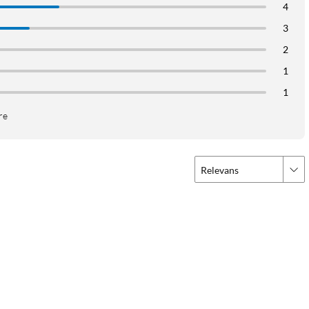
4
3
2
1
1
re
Relevans