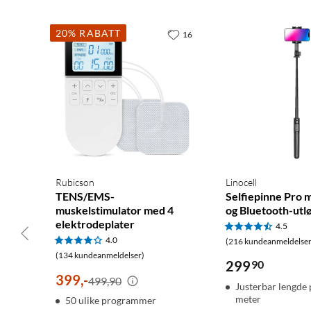
20% RABATT
16
Rubicson
Linocell
TENS/EMS-
Selfiepinne Pro m
muskelstimulator med 4
og Bluetooth-utl
elektrodeplater
4.5
4.0
(216 kundeanmeldelser
(134 kundeanmeldelser)
299
90
399
,
-
499,90
Justerbar lengde 
meter
50 ulike programmer