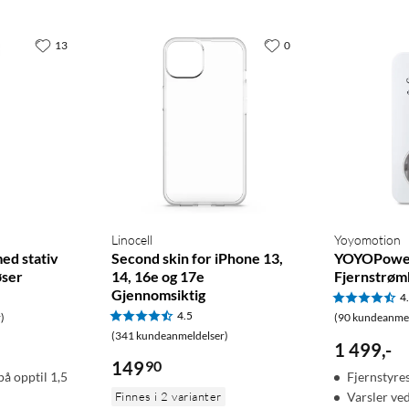
13
0
Linocell
Yoyomotion
ed stativ
Second skin for iPhone 13,
YOYOPower
øser
14, 16e og 17e
Fjernstrøm
Gjennomsiktig
4
4.5
)
(90 kundeanmel
(341 kundeanmeldelser)
1 499
,
-
149
90
på opptil 1,5
Fjernstyre
Finnes i 2 varianter
Varsler ve