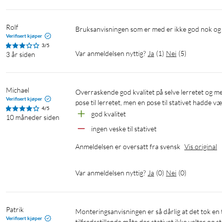
Rolf
Bruksanvisningen som er med er ikke god nok og 
Verifisert kjøper
3/5
Var anmeldelsen nyttig?
Ja
(
1
)
Nei
(
5
)
3 år siden
Michael
Overraskende god kvalitet på selve lerretet og metallkanten rundt det. Stativet er litt ustø, men fungerte. Bra at det er en 
Verifisert kjøper
4/5
god kvalitet
10 måneder siden
ingen veske til stativet
Anmeldelsen er oversatt fra svensk
Vis original
Var anmeldelsen nyttig?
Ja
(
0
)
Nei
(
0
)
Patrik
Monteringsanvisningen er så dårlig at det tok en time å innse at den ikke kunne monteres i det hele tatt på en 
Verifisert kjøper
tilfredsstillende måte der stativet ikke velter og