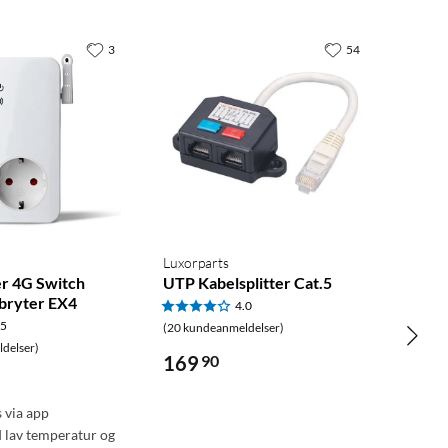
3
54
Luxorparts
 4G Switch
UTP Kabelsplitter Cat.5
bryter EX4
4.0
.5
(20 kundeanmeldelser)
delser)
169
90
s via app
d lav temperatur og