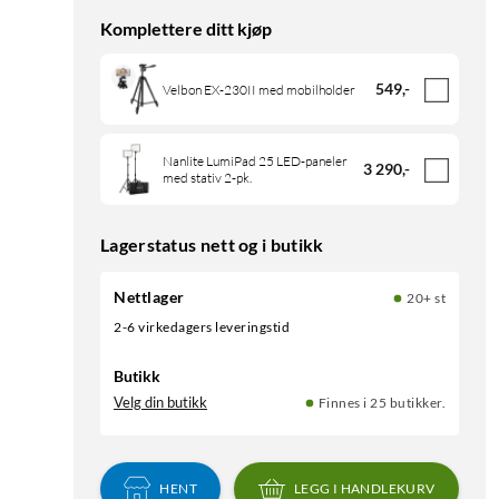
Komplettere ditt kjøp
549
,
-
Velbon EX-230II med mobilholder
Nanlite LumiPad 25 LED-paneler
3 290
,
-
med stativ 2-pk.
Lagerstatus nett og i butikk
Nettlager
20+ st
2-6 virkedagers leveringstid
Butikk
Velg din butikk
Finnes i 25 butikker.
HENT
LEGG I HANDLEKURV