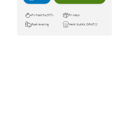
Fri frakt fra 599,-
Fri retur
Rask levering
Hent i butikk, GRATIS!