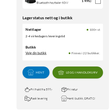
1 490
,
-
Bluetooth-høyttaler 60W
Lagerstatus nett og i butikk
Nettlager
100+ st
2-4 virkedagers leveringstid
Butikk
Velg din butikk
Finnes i 22 butikker.
HENT
LEGG I HANDLEKURV
Fri frakt fra 599,-
Fri retur
Rask levering
Hent i butikk, GRATIS!