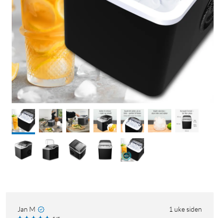
Jan M
1 uke siden