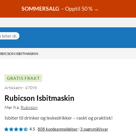
SOMMERSALG
– Opptil 50 % →
UBICSON ISBITMASKIN
GRATIS FRAKT
Artikkelnr: 47098
Rubicson Isbitmaskin
Mer fra:
Rubicson
Isbiter til drinker og leskedrikker – raskt og praktisk!
4.5
808 kundeanmeldelser
3 spørsmål/svar
|