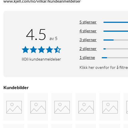
www.kjell.com/no/vilkar/kundeanmeldelser
Utmerkelser
5 stjerner
4.5
4 stjerner
av 5
3 stjerner
2 stjerner
1 stjerne
808
kundeanmeldelser
Klikk her ovenfor for å filtre
Tek.no: "Beste kjøp. Effektiv og kompakt isbitmaskin til en fin pris."
Kundebilder
60 isbiter per time
Den beste isbitmaskinen er den du har hjemme, som er klar til 
klar. Den lager 60 isbiter i timen og har stor kapasitet i beholder
minutter er de første isbitene klare! På ca. 1 time har ismaskine
isproduksjonen når beholderen er fylt, og starter så automatisk i