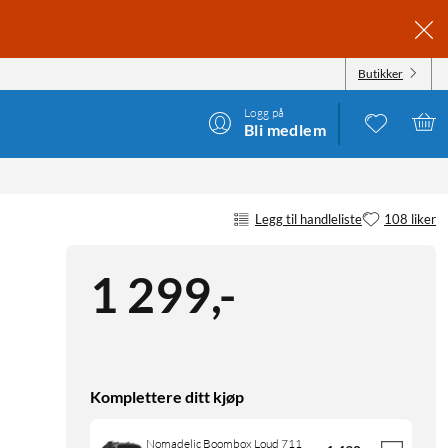
Butikker
Logg på
Bli medlem
Legg til handleliste
108 liker
1 299
,
-
Komplettere ditt kjøp
Nomadelic Boombox Loud 711