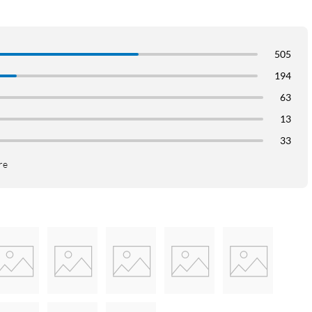
505
194
63
13
33
re
de iskalde sommerdrikkene. Med denne isbitmaskinen er du alltid
en. Isbitmaskinen lades med 1,8 liter vann, og etter bare ca. 10
n laget opptil 60 isbiter. Isbitmaskinen pauser automatisk
gjen når den suksessivt tømmes. Rett og slett perfekt til fester!