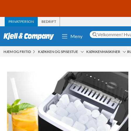
PRIVATPERSON
BEDRIFT
Meny
HJEM OG FRITID
KJØKKEN OG SPISESTUE
KJØKKENMASKINER
R