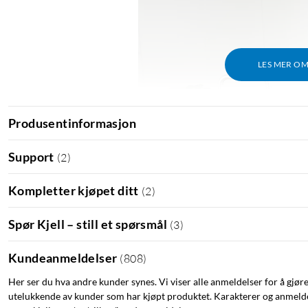
LES MER O
Produsentinformasjon
Support
(
2
)
Kompletter kjøpet ditt
(
2
)
Spør Kjell – still et spørsmål
(
3
)
Kundeanmeldelser
(
808
)
Her ser du hva andre kunder synes. Vi viser alle anmeldelser for å gjør
utelukkende av kunder som har kjøpt produktet. Karakterer og anmeldel