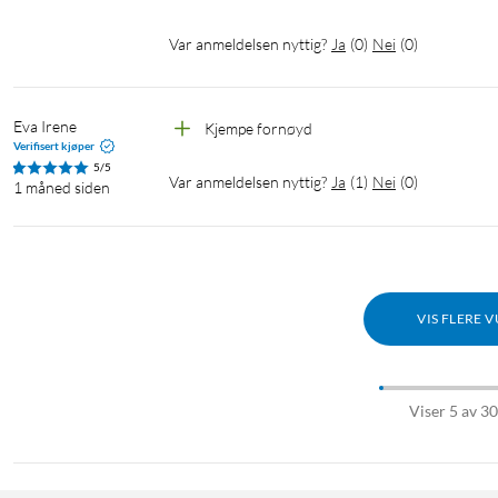
Var anmeldelsen nyttig?
Ja
(
0
)
Nei
(
0
)
Eva Irene 
Kjempe fornøyd 
Verifisert kjøper
5/5
Var anmeldelsen nyttig?
Ja
(
1
)
Nei
(
0
)
1 måned siden
VIS FLERE 
Viser 5 av 3