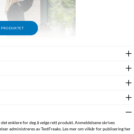
M PRODUKTET
e det enklere for deg å velge rett produkt. Anmeldelsene skrives
ser administreres av TestFreaks. Les mer om vilkår for publisering her