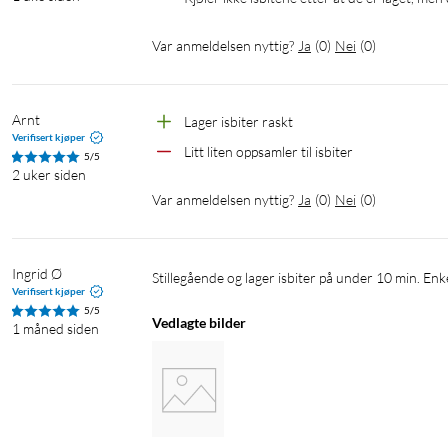
Var anmeldelsen nyttig?
Ja
(
0
)
Nei
(
0
)
Arnt
Lager isbiter raskt
Verifisert kjøper
Slik gjør du:
Litt liten oppsamler til isbiter
5/5
2 uker siden
Se til at avtappingspluggen er stengt.
Var anmeldelsen nyttig?
Ja
(
0
)
Nei
(
0
)
Ta ut iskorgen.
Fyll vannbeholderen opp til maks-streken.
Sett iskorgen på plass igjen og lukk lokket.
Ingrid Ø
Stillegående og lager isbiter på under 10 min. Enke
Velg størrelsen på isbitene via knappene på panelet.
Verifisert kjøper
Trykk på "on"-knappen på panelet.
5/5
Vedlagte bilder
1 måned siden
Etter ca. 7–15 minutter er de første isbitene klare!
(Hvis iskorgen blir full eller det blir tomt for vann, avbry
Rubicson ismaskin