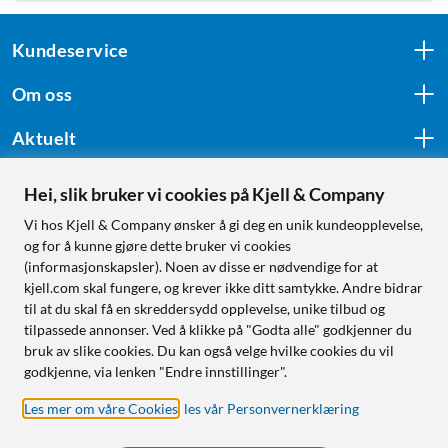
Kundeservice
Om oss
Aktuelt
Hei, slik bruker vi cookies på Kjell & Company
Følg oss
Vi hos Kjell & Company ønsker å gi deg en unik kundeopplevelse,
og for å kunne gjøre dette bruker vi cookies
(informasjonskapsler). Noen av disse er nødvendige for at
kjell.com skal fungere, og krever ikke ditt samtykke. Andre bidrar
Handle fra:
til at du skal få en skreddersydd opplevelse, unike tilbud og
tilpassede annonser. Ved å klikke på "Godta alle" godkjenner du
Sverige
bruk av slike cookies. Du kan også velge hvilke cookies du vil
Norge
godkjenne, via lenken "Endre innstillinger".
Les mer om våre Cookies
,
les vår Personvernerklæring