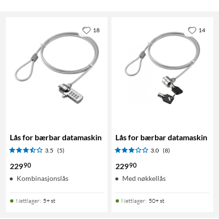
18
14
Lås for bærbar datamaskin
Lås for bærbar datamaskin
3.5
(5)
3.0
(8)
90
90
229
229
Kombinasjonslås
Med nøkkellås
Nettlager
:
5+ st
Nettlager
:
50+ st