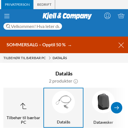
PRIVATPERSON
BEDRIFT
SOMMERSALG – Opptil 50 %
→
TILBEHØR TIL BÆRBAR PC
DATALÅS
Datalås
2 produkter
Tilbehør til bærbar
Datalås
PC
Datavesker