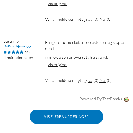
Vis original
Var anmeldelsen nyttig?
Ja
(
0
)
Nei
(
0
)
Susanne
Fungerer utmerket til projektoren jeg kjøpte 
Verifisert kjøper
den til.
5/5
Anmeldelsen er oversatt fra svensk
4 måneder siden
Vis original
Var anmeldelsen nyttig?
Ja
(
0
)
Nei
(
0
)
Powered By TestFreaks
VIS FLERE VURDERINGER