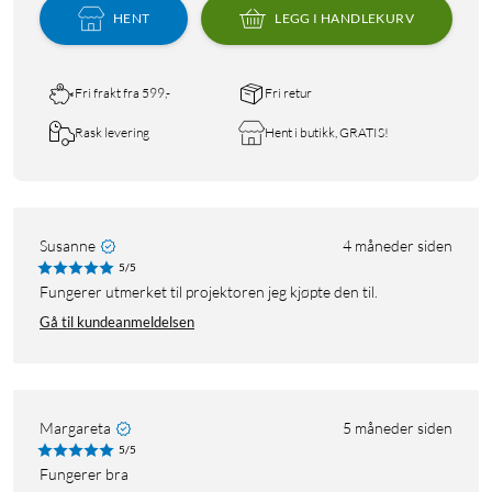
HENT
LEGG I HANDLEKURV
Fri frakt fra 599,-
Fri retur
Rask levering
Hent i butikk, GRATIS!
Susanne
4 måneder siden
5/5
Fungerer utmerket til projektoren jeg kjøpte den til.
Gå til kundeanmeldelsen
Margareta
5 måneder siden
5/5
Fungerer bra