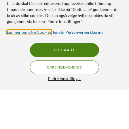
til at du skal få en skreddersydd opplevelse, unike tilbud og
tilpassede annonser. Ved å klikke på "Godta alle" godkjenner du
bruk av slike cookies. Du kan også velge hvilke cookies du vil
godkjenne, via lenken "Endre innstillinger".
Les mer om våre Cookies
,
les vår Personvernerklæring
GODTA ALLE
BARE NØDVENDIGE
Endre Innstillinger
Datalader 19 V 65 W 4,0x1,35 mm
549,-
4.5/5
HENT
LEGG I HANDLEKURV