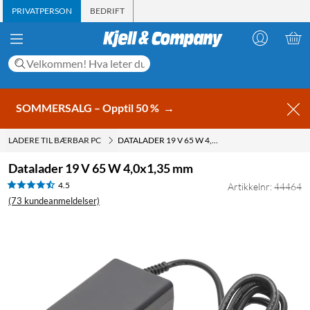
PRIVATPERSON
BEDRIFT
SOMMERSALG – Opptil 50 %
→
LADERE TIL BÆRBAR PC
DATALADER 19 V 65 W 4,0X1,35 MM
Datalader 19 V 65 W 4,0x1,35 mm
4.5
Artikkelnr: 44464
(73 kundeanmeldelser)