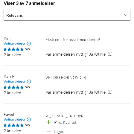
Viser 3 av 7 anmeldelser
Spesifikasjoner
Relevans
Tråddiameter: 1,75 mm
Maks utskriftshastighet: 500 mm/s
Kim
Maks temperatur, nål (nozzle): 300 ºC
Ekstremt fornøyd med denne! 
Verifisert kjøper
Maks temperatur, byggeplate: 100 ºC
5/5
Utskriftsområde: 220x220x240 mm
Var anmeldelsen nyttig?
Ja
(
0
)
Nei
(
0
)
2 år siden
Mål: 433x366x490 mm
Vekt: 7,8 kg
Kari P
VELDIG FORNØYD :-)
Verifisert kjøper
5/5
Var anmeldelsen nyttig?
Ja
(
0
)
Nei
(
0
)
2 år siden
Pawel
Jeg er veldig fornøyd.
Verifisert kjøper
Pris, Kvalitet
5/5
2 år siden
Ingen