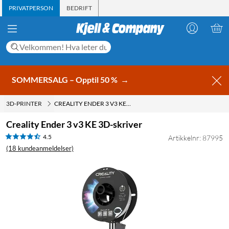
PRIVATPERSON
BEDRIFT
SOMMERSALG – Opptil 50 %
→
3D-PRINTER
CREALITY ENDER 3 V3 KE 3D-SKRIVER
Creality Ender 3 v3 KE 3D-skriver
4.5
Artikkelnr: 87995
(18 kundeanmeldelser)