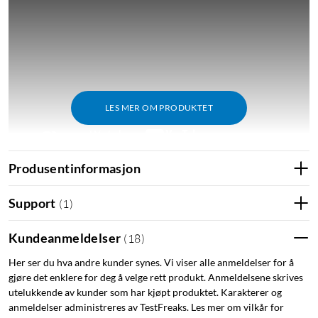
LES MER OM PRODUKTET
Produsentinformasjon
Support
(
1
)
Funksjoner
To vifter for effektiv kjøling
Kundeanmeldelser
(
18
)
Automatisk kalibrering
Enkelt skifte av filament
Her ser du hva andre kunder synes. Vi viser alle anmeldelser for å
gjøre det enklere for deg å velge rett produkt. Anmeldelsene skrives
Styr 3D-skriveren på avstand med Windows- eller
utelukkende av kunder som har kjøpt produktet. Karakterer og
mobilapplikasjonen
anmeldelser administreres av TestFreaks. Les mer om vilkår for
Nyutviklet munnstykke for arbeidstemperaturer på