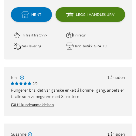
HENT
LEGG I HANDLEKURV
Fri frakt fra 599,-
Fri retur
Rask levering
Hent i butikk, GRATIS!
Emil
1 år siden
5/5
Fungerer bra, det var ganske enkelt å komme i gang, anbefaler
til alle som vil begynne med 3 printere
Gå til kundeanmeldelsen
Susanne
1 år siden