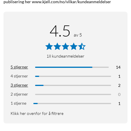
publisering her www.kjell.com/no/vilkar/kundeanmeldelser
opptil 300°
Støtte for mange ulike filamenttyper
4,3" berøringsskjerm
4.5
Utskrift via USB-minne
av 5
18
kundeanmeldelser
Filamentstøtte
5 stjerner
14
4 stjerner
1
PLA
PETG
3 stjerner
2
ABS
2 stjerner
0
TPU (95A)
1 stjerne
1
ASA
Klikk her ovenfor for å filtrere