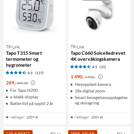
TP-Link
TP-Link
Tapo T315 Smart
Tapo C660 Solcelledrevet
termometer og
4K overvåkingskamera
hygrometer
4.5
(31)
4.5
(127)
1 490
,
-
1 990,-
269
,
-
349,90
Høyoppløst kamera
For Tapo H200
18x digital zoom
e-blekk-display
Smart bevegelsesoppdagelse
og skylagring
Batteritid på opptil 2 år
Nettlager
:
100+ st
Nettlager
:
100+ st
13% RABATT
SPAR 200 KR