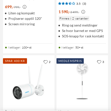
3.5
(3)
699
,
-
799,-
1 590
,
-
2 499,-
Liten og kompakt
Projiserer opptil 120"
Finnes i 2 varianter
Screen mirroring
Ring og send meldinger
Se hvor barnet er med GPS
SOS-knapp for rask kontakt
Nettlager
:
100+ st
Nettlager
:
50+ st
SPAR 400 KR
MEDLEMSPRIS
2
3