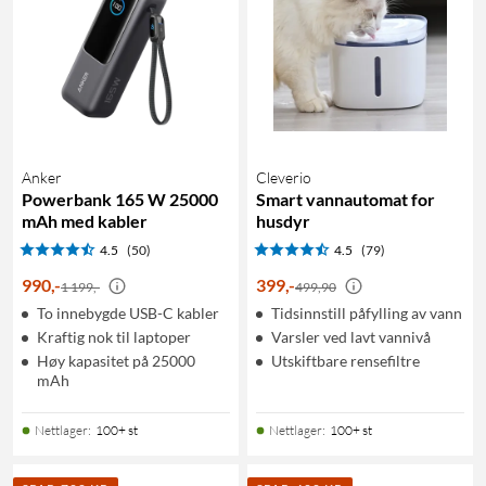
Anker
Cleverio
Powerbank 165 W 25000
Smart vannautomat for
mAh med kabler
husdyr
4.5
(50)
4.5
(79)
990
,
-
399
,
-
1 199,-
499,90
To innebygde USB-C kabler
Tidsinnstill påfylling av vann
Kraftig nok til laptoper
Varsler ved lavt vannivå
Høy kapasitet på 25000
Utskiftbare rensefiltre
mAh
Nettlager
:
100+ st
Nettlager
:
100+ st