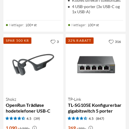
Kobles direkte i stikkontakt
4 USB-porter (3x USB-C og
1x USB-A)
Nettlager
:
100+ st
Nettlager
:
100+ st
SPAR 500 KR
32% RABATT
3
316
Shokz
TP-Link
OpenRun Trådløse
TL-SG105E Konfigurerbar
hodetelefoner USB-C
gigabitswitch 5 porter
4.5
(39)
4.5
(847)
1 090
,
-
269
,
-
1 590,-
399,-