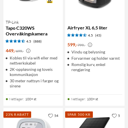
TP-Link
Airfryer XL 6,5 liter
Tapo C320WS
Overvåkingskamera
4.5
(45)
4.5
(888)
599
,
-
799,-
449
,
-
699,-
Vindu og belysning
Kobles til via wifi eller med
Forvarmer og holder varmt
nettverkskabel
Romslig kurv, enkel
2K-oppløsning og toveis
rengjøring
kommunikasjon
30 meter nattsyn i farger og
sirene
Nettlager
:
100+ st
Nettlager
:
100+ st
23% RABATT
SPAR 500 KR
54
5