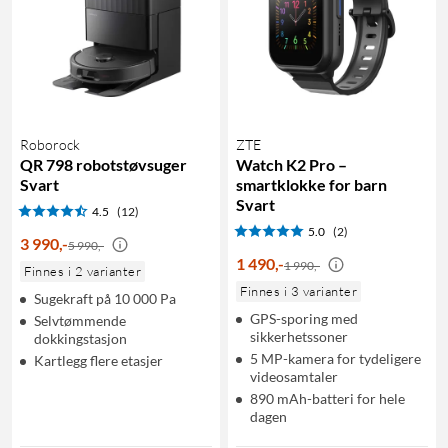
Roborock
ZTE
QR 798 robotstøvsuger
Watch K2 Pro –
Svart
smartklokke for barn
Svart
4.5
(12)
5.0
(2)
3 990
,
-
5 990,-
1 490
,
-
1 990,-
Finnes i 2 varianter
Finnes i 3 varianter
Sugekraft på 10 000 Pa
GPS-sporing med
Selvtømmende
sikkerhetssoner
dokkingstasjon
5 MP-kamera for tydeligere
Kartlegg flere etasjer
videosamtaler
890 mAh-batteri for hele
dagen