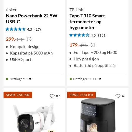
Anker
TP-Link
Nano Powerbank 22.5W
Tapo T310 Smart
USB-C
termometer og
hygrometer
4.5
(17)
4.5
(131)
299
,
-
549,-
179
,
-
199,-
Kompakt design
For Tapo H200 og H500
Kapasitet på 5000 mAh
Høy presisjon
USB-C-port
Batteritid på opptil 2 år
Nettlager
:
1 st
Nettlager
:
100+ st
SPAR 250 KR
SPAR 200 KR
87
4