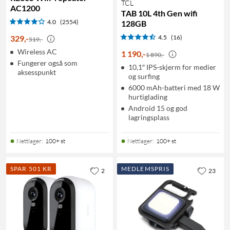
TCL
AC1200
TAB 10L 4th Gen wifi
4.0
(2554)
128GB
329
,
-
4.5
(16)
519,-
Wireless AC
1 190
,
-
1 890,-
Fungerer også som
10,1″ IPS-skjerm for medier
aksesspunkt
og surfing
6000 mAh-batteri med 18 W
hurtiglading
Android 15 og god
lagringsplass
Nettlager
:
100+ st
Nettlager
:
100+ st
SPAR 501 KR
MEDLEMSPRIS
2
23