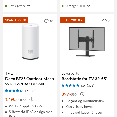
Nettlager
:
5+ st
Nettlager
:
100+ st
SPAR 400 KR
SPAR 200 KR
10
7
TP-Link
Luxorparts
Deco BE25 Outdoor Mesh
Bordstativ for TV 32-55"
Wi-Fi 7-ruter BE3600
4.5
(371)
4.5
(22)
399
,
-
599,-
1 490
,
-
1 890,-
Elegant og minimalistisk
Wi-Fi 7 opptil 5 Gb/s
Kan vris og heves
Slitesterkt IP65 design med
Innebygd kabelhåndtering
PoE