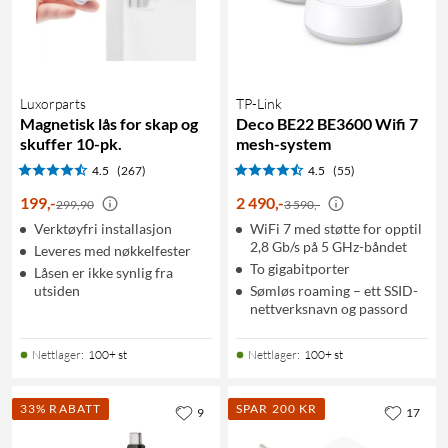
Luxorparts
TP-Link
Magnetisk lås for skap og
Deco BE22 BE3600 Wifi 7
skuffer 10-pk.
mesh-system
4.5
(267)
4.5
(55)
199
,
-
2 490
,
-
299,90
3 590,-
Verktøyfri installasjon
WiFi 7 med støtte for opptil
2,8 Gb/s på 5 GHz-båndet
Leveres med nøkkelfester
To gigabitporter
Låsen er ikke synlig fra
utsiden
Sømløs roaming – ett SSID-
nettverksnavn og passord
Nettlager
:
100+ st
Nettlager
:
100+ st
33% RABATT
SPAR 200 KR
9
17