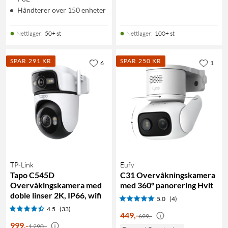
Håndterer over 150 enheter
Nettlager
:
50+ st
Nettlager
:
100+ st
SPAR 291 KR
SPAR 250 KR
6
1
TP-Link
Eufy
Tapo C545D
C31 Overvåkningskamera
Overvåkingskamera med
med 360° panorering Hvit
doble linser 2K, IP66, wifi
5.0
(4)
4.5
(33)
449
,
-
699,-
999
,
-
1 290,-