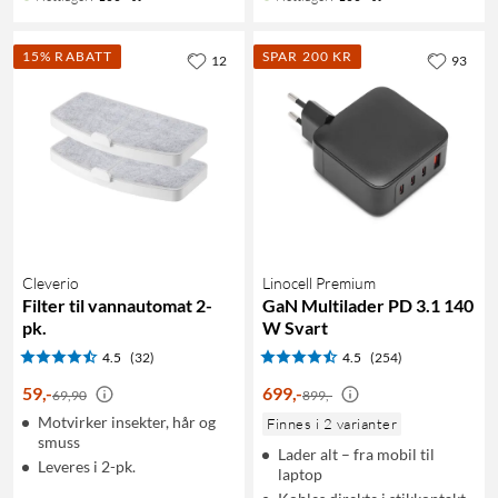
15% RABATT
SPAR 200 KR
12
93
Cleverio
Linocell Premium
Filter til vannautomat 2-
GaN Multilader PD 3.1 140
pk.
W Svart
4.5
(32)
4.5
(254)
59
,
-
699
,
-
69,90
899,-
Motvirker insekter, hår og
Finnes i 2 varianter
smuss
Lader alt – fra mobil til
Leveres i 2-pk.
laptop