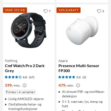
SPAR 391 KR
18% RABATT
7
2
Nothing
Aqara
Cmf Watch Pro 2 Dark
Presence Multi-Sensor
Grey
FP300
4.0
(67)
5.0
(2)
599
,
-
479
,
-
990,-
589,-
AI-drevet PIR- og mmWave-
Finnes i 4 varianter
deteksjon
Livlig AMOLED-skjerm
5-i-1: nærvær, lys, temp og
Omfattende helse- og
fukt
treningsfunksjoner