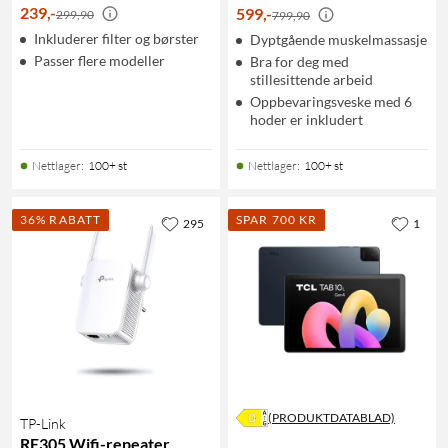
239
,
-
599
,
-
299,90
799,90
Inkluderer filter og børster
Dyptgående muskelmassasje
Passer flere modeller
Bra for deg med
stillesittende arbeid
Oppbevaringsveske med 6
hoder er inkludert
Nettlager
:
100+ st
Nettlager
:
100+ st
36% RABATT
SPAR 700 KR
295
1
(PRODUKTDATABLAD)
TP-Link
RE305 Wifi-repeater