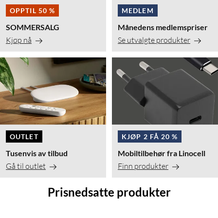
OPPTIL 50 %
MEDLEM
SOMMERSALG
Månedens medlemspriser
Kjøp nå
Se utvalgte produkter
OUTLET
KJØP 2 FÅ 20 %
Tusenvis av tilbud
Mobiltilbehør fra Linocell
Gå til outlet
Finn produkter
Prisnedsatte produkter