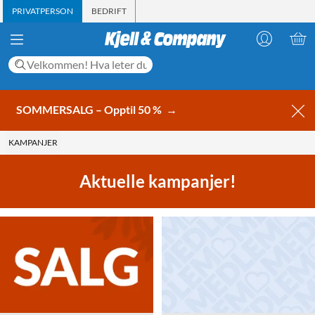
PRIVATPERSON
BEDRIFT
SOMMERSALG – Opptil 50 %
→
KAMPANJER
Aktuelle kampanjer!