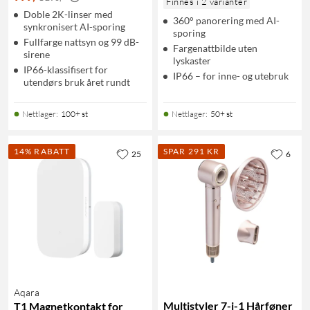
Finnes i 2 varianter
Doble 2K-linser med
360° panorering med AI-
synkronisert AI-sporing
sporing
Fullfarge nattsyn og 99 dB-
Fargenattbilde uten
sirene
lyskaster
IP66-klassifisert for
IP66 – for inne- og utebruk
utendørs bruk året rundt
Nettlager
:
100+ st
Nettlager
:
50+ st
14% RABATT
SPAR 291 KR
25
6
Aqara
Multistyler 7-i-1 Hårføner
T1 Magnetkontakt for