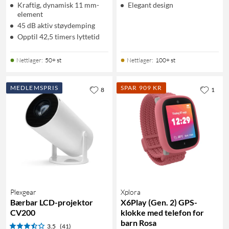
Kraftig, dynamisk 11 mm-
Elegant design
element
45 dB aktiv støydemping
Opptil 42,5 timers lyttetid
Nettlager
:
50+ st
Nettlager
:
100+ st
MEDLEMSPRIS
SPAR 909 KR
8
1
Plexgear
Xplora
Bærbar LCD-projektor
X6Play (Gen. 2) GPS-
CV200
klokke med telefon for
barn Rosa
3.5
(41)