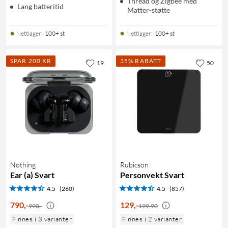
Thread og Zigbee med
Lang batteritid
Matter-støtte
Nettlager
:
100+ st
Nettlager
:
100+ st
SPAR 200 KR
35% RABATT
19
50
Nothing
Rubicson
Ear (a) Svart
Personvekt Svart
4.5
(260)
4.5
(857)
790
,
-
129
,
-
990,-
199,90
Finnes i 3 varianter
Finnes i 2 varianter