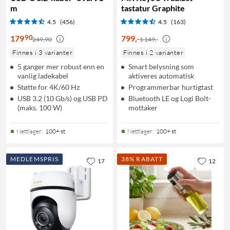
m
tastatur Graphite
4.5
(456)
4.5
(163)
90
179
799
,
-
249,90
1 149,-
Finnes i 3 varianter
Finnes i 2 varianter
5 ganger mer robust enn en
Smart belysning som
vanlig ladekabel
aktiveres automatisk
Støtte for 4K/60 Hz
Programmerbar hurtigtast
USB 3.2 (10 Gb/s) og USB PD
Bluetooth LE og Logi Bolt-
(maks. 100 W)
mottaker
Nettlager
:
100+ st
Nettlager
:
100+ st
MEDLEMSPRIS
38% RABATT
17
12