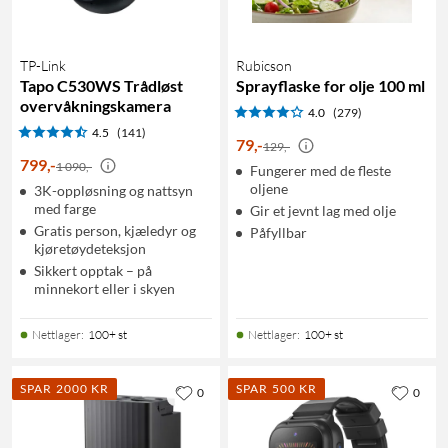
TP-Link
Rubicson
Tapo C530WS Trådløst
Sprayflaske for olje 100 ml
overvåkningskamera
4.0
(279)
4.5
(141)
79
,
-
129,-
799
,
-
1 090,-
Fungerer med de fleste
oljene
3K-oppløsning og nattsyn
med farge
Gir et jevnt lag med olje
Gratis person, kjæledyr og
Påfyllbar
kjøretøydeteksjon
Sikkert opptak – på
minnekort eller i skyen
Nettlager
:
100+ st
Nettlager
:
100+ st
SPAR 2000 KR
SPAR 500 KR
0
0