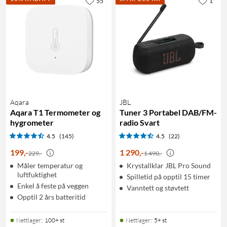
55
1
Aqara
JBL
Aqara T1 Termometer og
Tuner 3 Portabel DAB/FM-
hygrometer
radio Svart
4.5
(145)
4.5
(22)
199
,
-
1 290
,
-
229,-
1 490,-
Måler temperatur og
Krystallklar JBL Pro Sound
luftfuktighet
Spilletid på opptil 15 timer
Enkel å feste på veggen
Vanntett og støvtett
Opptil 2 års batteritid
Nettlager
:
100+ st
Nettlager
:
5+ st