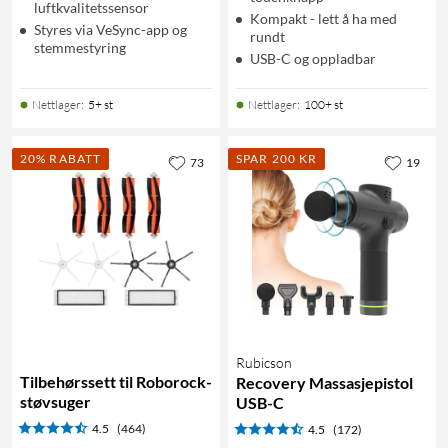
luftkvalitetssensor
Kompakt - lett å ha med
Styres via VeSync-app og
rundt
stemmestyring
USB-C og oppladbar
Nettlager
:
5+ st
Nettlager
:
100+ st
20% RABATT
SPAR 200 KR
73
19
Rubicson
Tilbehørssett til Roborock-
Recovery Massasjepistol
støvsuger
USB-C
4.5
(464)
4.5
(172)