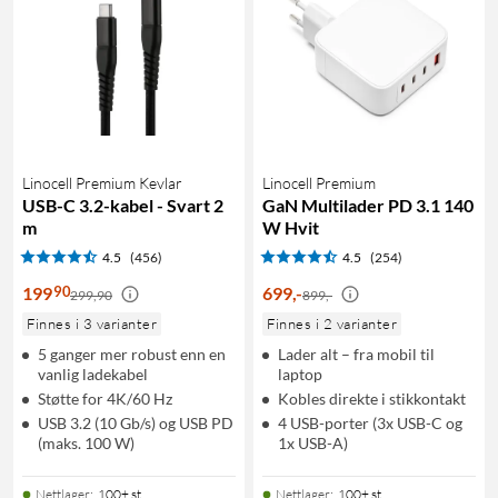
Linocell Premium Kevlar
Linocell Premium
USB-C 3.2-kabel - Svart 2
GaN Multilader PD 3.1 140
m
W Hvit
4.5
(456)
4.5
(254)
90
199
699
,
-
299,90
899,-
Finnes i 3 varianter
Finnes i 2 varianter
5 ganger mer robust enn en
Lader alt – fra mobil til
vanlig ladekabel
laptop
Støtte for 4K/60 Hz
Kobles direkte i stikkontakt
USB 3.2 (10 Gb/s) og USB PD
4 USB-porter (3x USB-C og
(maks. 100 W)
1x USB-A)
Nettlager
:
100+ st
Nettlager
:
100+ st