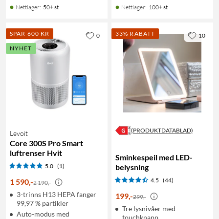
Nettlager
:
50+ st
Nettlager
:
100+ st
SPAR 600 KR
33% RABATT
0
10
NYHET
(PRODUKTDATABLAD)
Levoit
Core 300S Pro Smart
luftrenser Hvit
Sminkespeil med LED-
5.0
(1)
belysning
4.5
(44)
1 590
,
-
2 190,-
3-trinns H13 HEPA fanger
199
,
-
299,-
99,97 % partikler
Tre lysnivåer med
Auto-modus med
touchknapp