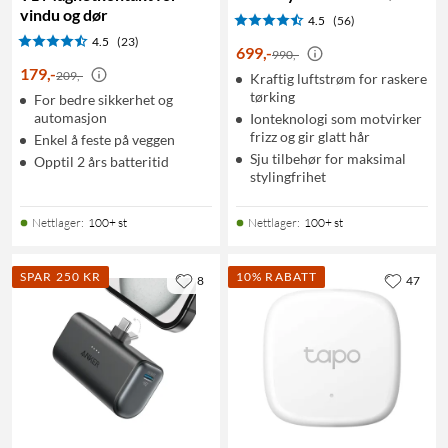
vindu og dør
4.5
(56)
4.5
(23)
699
,
-
990,-
179
,
-
209,-
Kraftig luftstrøm for raskere
tørking
For bedre sikkerhet og
automasjon
Ionteknologi som motvirker
frizz og gir glatt hår
Enkel å feste på veggen
Sju tilbehør for maksimal
Opptil 2 års batteritid
stylingfrihet
Nettlager
:
100+ st
Nettlager
:
100+ st
SPAR 250 KR
10% RABATT
8
47