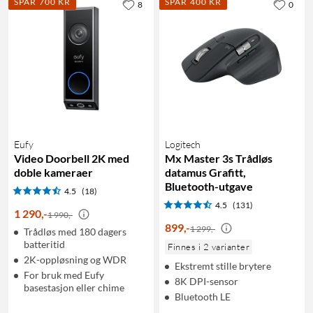
SPAR 700 KR
SPAR 400 KR
8
0
Eufy
Logitech
Video Doorbell 2K med
Mx Master 3s Trådløs
doble kameraer
datamus Grafitt,
Bluetooth-utgave
4.5
(18)
4.5
(131)
1 290
,
-
1 990,-
899
,
-
1 299,-
Trådløs med 180 dagers
batteritid
Finnes i 2 varianter
2K-oppløsning og WDR
Ekstremt stille brytere
For bruk med Eufy
8K DPI-sensor
basestasjon eller chime
Bluetooth LE