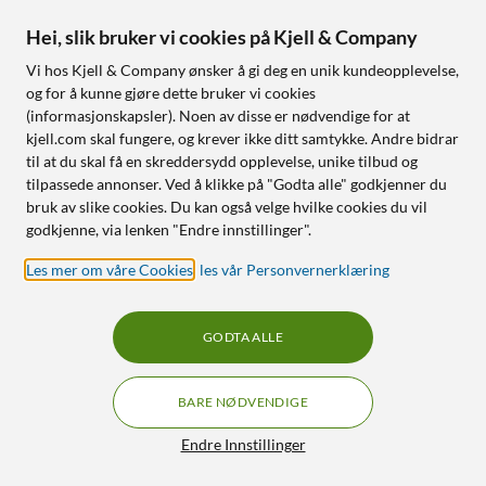
Reolink
Xiaomi
W330 4K Wifi 6-
Mijia Smart Fan Pro Slim
Hei, slik bruker vi cookies på Kjell & Company
overvåkingskamera
gulvvifte
Vi hos Kjell & Company ønsker å gi deg en unik kundeopplevelse,
5.0
(6)
5.0
(19)
og for å kunne gjøre dette bruker vi cookies
999
,
-
1 490
,
-
1 399,-
1 790,-
(informasjonskapsler). Noen av disse er nødvendige for at
4K 8 MP med fargenattsyn
Tynn og stillegående – lett å
kjell.com skal fungere, og krever ikke ditt samtykke. Andre bidrar
plassere
Wifi 6 (2,4/5 GHz)
til at du skal få en skreddersydd opplevelse, unike tilbud og
Kjøling med luftstrøm på
tilpassede annonser. Ved å klikke på "Godta alle" godkjenner du
AI-oppdagelse av personer,
opptil 25 m³/min
dyr og kjøretøy
bruk av slike cookies. Du kan også velge hvilke cookies du vil
Enkel styring via app og
godkjenne, via lenken "Endre innstillinger".
fjernkontroll
Les mer om våre Cookies
,
les vår Personvernerklæring
Nettlager
:
100+ st
Nettlager
:
1 st
GODTA ALLE
33% RABATT
SPAR 2500 KR
17
3
BARE NØDVENDIGE
Filtre
Endre Innstillinger