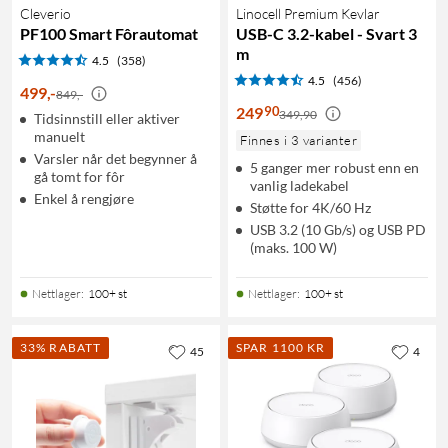
Cleverio
Linocell Premium Kevlar
PF100 Smart Fôrautomat
USB-C 3.2-kabel - Svart 3
m
4.5
(358)
4.5
(456)
499
,
-
849,-
90
249
349,90
Tidsinnstill eller aktiver
manuelt
Finnes i 3 varianter
Varsler når det begynner å
5 ganger mer robust enn en
gå tomt for fôr
vanlig ladekabel
Enkel å rengjøre
Støtte for 4K/60 Hz
USB 3.2 (10 Gb/s) og USB PD
(maks. 100 W)
Nettlager
:
100+ st
Nettlager
:
100+ st
33% RABATT
SPAR 1100 KR
45
4