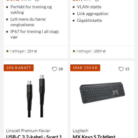
Perfekt for trening og
VLAN-støtte
sykling
Link aggregation
Lytt mens du hører
Gigabitstøtte
omgivelsene
IP67 for trening i all slags
vær
Nettlager
:
20+ st
Nettlager
:
100+ st
28% RABATT
SPAR 350 KR
28
15
Linocell Premium Kevlar
Logitech
USB-C 3.2-kabel - Svart 1
MX Keys S Trådløst