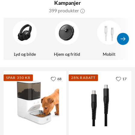
Kampanjer
399 produkter
Lyd og bilde
Hjem og fritid
Mobilt
SPAR 350 KR
28% RABATT
68
17