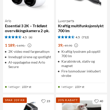
Arlo
Luxorparts
Essential 3 2K – Trådløst
Kraftig multifunksjonslykt
overvåkingskamera 2-pk.
700 lm
4.5
(6)
4.5
(712)
1 189
,
-
39
,
-
1 690,-
49,90
2K-video med fargenattsyn
Kraftig lysstrøm på opptil
700 lm
Innebygd sirene og spotlight
Karabinkrok, stativ og
AI-oppdagelse med Arlo
magnet
Secure
Fire lysmoduser inkludert
strobe
Nettlager
:
100+ st
Nettlager
:
100+ st
SPAR 209 KR
20% RABATT
23
40