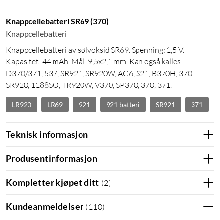
Knappcellebatteri SR69 (370)
Knappcellebatteri
Knappcellebatteri av sølvoksid SR69. Spenning: 1,5 V.
Kapasitet: 44 mAh. Mål: 9,5x2,1 mm. Kan også kalles
D370/371, 537, SR921, SR920W, AG6, S21, B370H, 370,
SR920, 1188SO, TR920W, V370, SP370, 370, 371.
LR920
LR69
921
921 batteri
SR921
371
Teknisk informasjon
Produsentinformasjon
Kompletter kjøpet ditt
(
2
)
Kundeanmeldelser
(
110
)