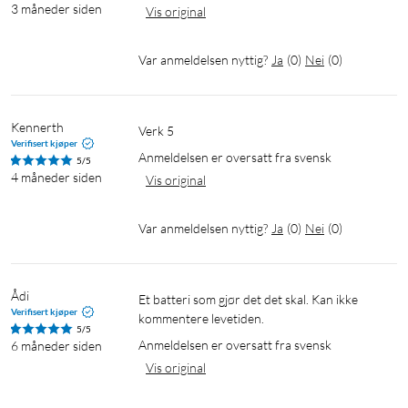
3 måneder siden
Vis original
Var anmeldelsen nyttig?
Ja
(
0
)
Nei
(
0
)
Kennerth
Verk 5
Verifisert kjøper
Anmeldelsen er oversatt fra svensk
5/5
4 måneder siden
Vis original
Var anmeldelsen nyttig?
Ja
(
0
)
Nei
(
0
)
Ådi
Et batteri som gjør det det skal. Kan ikke 
Verifisert kjøper
kommentere levetiden.
5/5
Anmeldelsen er oversatt fra svensk
6 måneder siden
Vis original