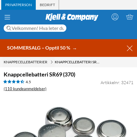
PRIVATPERSON
BEDRIFT
SOMMERSALG – Opptil 50 %
→
KNAPPECELLEBATTERIER
KNAPPCELLEBATTERI SR69 (370)
Knappcellebatteri SR69 (370)
4.5
Artikkelnr: 32471
(110 kundeanmeldelser)