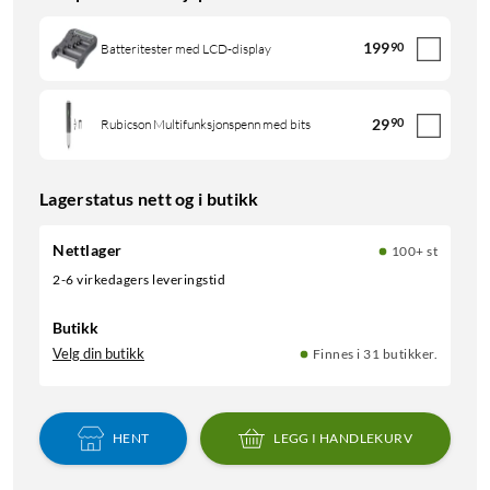
199
90
Batteritester med LCD-display
29
90
Rubicson Multifunksjonspenn med bits
Lagerstatus nett og i butikk
Nettlager
100+ st
2-6 virkedagers leveringstid
Butikk
Velg din butikk
Finnes i 31 butikker.
HENT
LEGG I HANDLEKURV