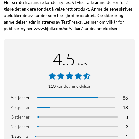
Her ser du hva andre kunder synes. Vi viser alle anmeldelser for å
gjøre det enklere for deg å velge rett produkt. Anmeldelsene skrives
utelukkende av kunder som har kjøpt produktet. Karakterer og
anmeldelser administreres av TestFreaks. Les mer om vilkår for
publisering her www.kjell.com/no/vilkar/kundeanmeldelser
4.5
av 5
110
kundeanmeldelser
5 stjerner
86
4 stjerner
18
3 stjerner
3
2 stjerner
2
1 stjerne
1