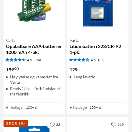
Varta
Varta
Oppladbare AAA-batterier
Litiumbatteri 223/CR-P2
1000 mAh 4-pk.
1-pk.
4.5
(94)
4.5
(35)
90
199
129
,
-
Høy ytelse og kapasitet fra
Lang levetid
Varta
Ready2Use – forhåndsladet
fra fabrikk
Nettlager
:
100+ st
Nettlager
:
100+ st
3 FOR 99,-
23
119