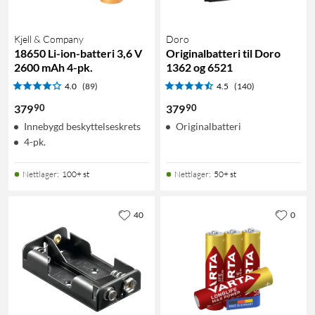
Kjell & Company
Doro
18650 Li-ion-batteri 3,6 V
Originalbatteri til Doro
2600 mAh 4-pk.
1362 og 6521
4.0
(89)
4.5
(140)
90
90
379
379
Innebygd beskyttelseskrets
Originalbatteri
4-pk.
Nettlager
:
100+ st
Nettlager
:
50+ st
40
0