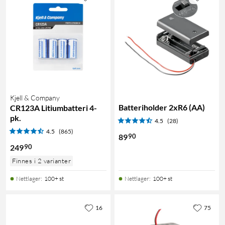
Kjell & Company
Batteriholder 2xR6 (AA)
CR123A Litiumbatteri 4-
pk.
4.5
(28)
4.5
(865)
90
89
90
249
Finnes i 2 varianter
Nettlager
:
100+ st
Nettlager
:
100+ st
16
75