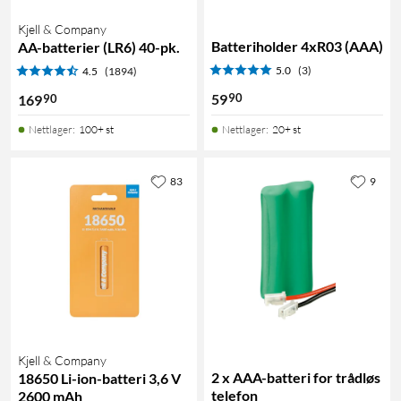
Kjell & Company
Batteriholder 4xR03 (AAA)
AA-batterier (LR6) 40-pk.
5.0
(3)
4.5
(1894)
90
59
90
169
Nettlager
:
100+ st
Nettlager
:
20+ st
83
9
Kjell & Company
2 x AAA-batteri for trådløs
18650 Li-ion-batteri 3,6 V
telefon
2600 mAh