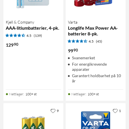
Kjell & Company
Varta
AAA-litiumbatterier, 4-pk.
Longlife Max Power AA-
batterier 8-pk.
4.5
(139)
4.5
(45)
90
129
90
99
Svanemerket
For energikrevende
apparater
Garantert holdbarhet på 10
år
Nettlager
:
100+ st
Nettlager
:
100+ st
9
1