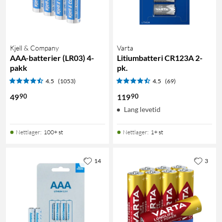
Kjell & Company
Varta
AAA-batterier (LR03) 4-
Litiumbatteri CR123A 2-
pakk
pk.
4.5
(1053)
4.5
(69)
90
90
49
119
Lang levetid
Nettlager
:
100+ st
Nettlager
:
1+ st
14
3