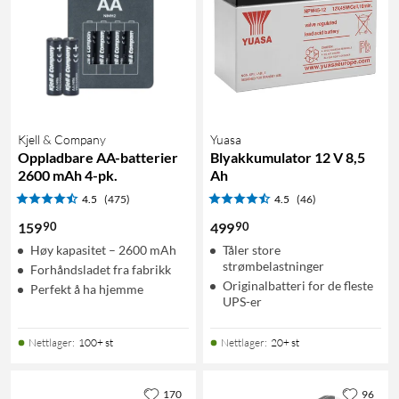
Kjell & Company
Yuasa
Oppladbare AA-batterier
Blyakkumulator 12 V 8,5
2600 mAh 4-pk.
Ah
4.5
(475)
4.5
(46)
90
90
159
499
Høy kapasitet – 2600 mAh
Tåler store
strømbelastninger
Forhåndsladet fra fabrikk
Originalbatteri for de fleste
Perfekt å ha hjemme
UPS-er
Nettlager
:
100+ st
Nettlager
:
20+ st
170
96