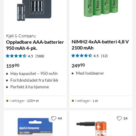
Kjell & Company
NiMH2 4xAA-batteri 4,8 V
Oppladbare AAA-batterier
2100 mAh
950 mAh 4-pk.
4.5
(12)
4.5
(588)
90
249
90
159
Med loddeører
Høy kapasitet – 950 mAh
Forhåndsladet fra fabrikk
Perfekt å ha hjemme
Nettlager
:
100+ st
Nettlager
:
1 st
44
34