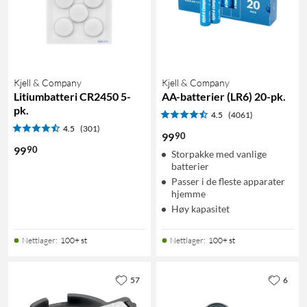
Kjell & Company
Kjell & Company
Litiumbatteri CR2450 5-
AA-batterier (LR6) 20-pk.
pk.
4.5
(4061)
4.5
(301)
90
99
90
99
Storpakke med vanlige
batterier
Passer i de fleste apparater
hjemme
Høy kapasitet
Nettlager
:
100+ st
Nettlager
:
100+ st
57
6