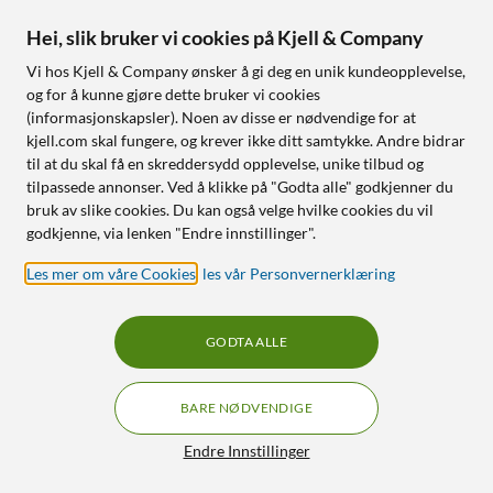
selgere i butikk, på chat og via
Live-møte
er klare til å hjelpe deg
Hei, slik bruker vi cookies på Kjell & Company
med å finne rett batteri til akkurat ditt produkt!
Vi hos Kjell & Company ønsker å gi deg en unik kundeopplevelse,
Stort utvalg av batterier!
og for å kunne gjøre dette bruker vi cookies
(informasjonskapsler). Noen av disse er nødvendige for at
Hos Kjell & Company finner du alle vanlige og uvanlige batterier
kjell.com skal fungere, og krever ikke ditt samtykke. Andre bidrar
for alle enhetene hjemme. Vi har alt fra klassiske alkaliske og
til at du skal få en skreddersydd opplevelse, unike tilbud og
oppladbare AA- og AAA-batterier til uvanlige knappcellebatterier
tilpassede annonser. Ved å klikke på "Godta alle" godkjenner du
for bilnøkler og klokker samt
NiMH2-batterier
for spesielle
bruk av slike cookies. Du kan også velge hvilke cookies du vil
installasjoner. Vi har også større 6- og 12 V-batterier som
godkjenne, via lenken "Endre innstillinger".
vedlikeholdsfrie blybatterier for USP-er og mopeder.
Les mer om våre Cookies
,
les vår Personvernerklæring
Store batterier for leketøy og radioer
C- og D-batterier brukes ofte i radioapparater, leketøy,
GODTA ALLE
musefangere og campinglamper. De er alltid bra å ha hjemme som
reservebatterier hvis strømmen går, sånn at du kan ha lamper og
radio på lenger. Vi har alkaliske D- og C-batterier i flerpakker som
BARE NØDVENDIGE
er nyttige å ha hjemme. D-batterier går også under betegnelsen
LR20, og C-batterier under LR14, og har en spenning på 1,5 V.
Filtre
Endre Innstillinger
Små batterier – for klokker og