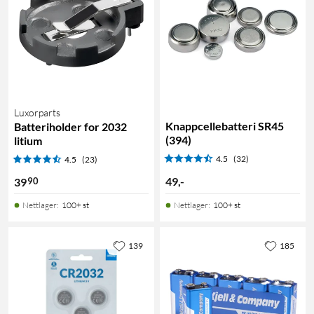
Luxorparts
Knappcellebatteri SR45
Batteriholder for 2032
(394)
litium
4.5
(32)
4.5
(23)
49
,
-
90
39
Nettlager
:
100+ st
Nettlager
:
100+ st
139
185