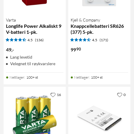
Varta
Kjell & Company
Longlife Power Alkaliskt 9
Knappcellebatteri SR626
V-batteri 1-pk.
(377) 5-pk.
4.5
(136)
4.5
(171)
90
49
,
-
99
Lang levetid
Velegnet til røykvarslere
Nettlager
:
100+ st
Nettlager
:
100+ st
16
0