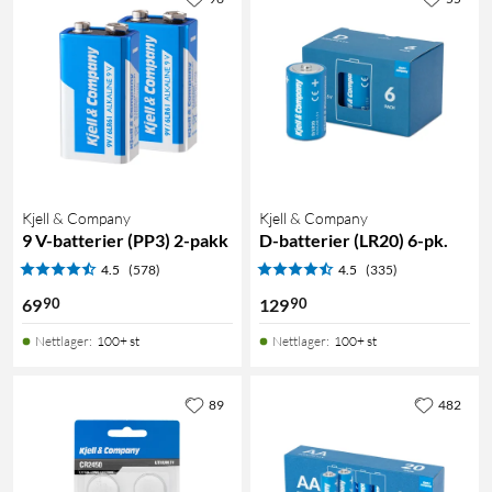
Kjell & Company
Kjell & Company
9 V-batterier (PP3) 2-pakk
D-batterier (LR20) 6-pk.
4.5
(578)
4.5
(335)
90
90
69
129
Nettlager
:
100+ st
Nettlager
:
100+ st
89
482