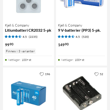
Kjell & Company
Kjell & Company
Litiumbatteri CR2032 5-pk
9 V-batterier (PP3) 5-pk.
4.5
(2235)
4.5
(520)
90
90
99
149
Finnes i 3 varianter
Nettlager
:
100+ st
Nettlager
:
100+ st
196
52