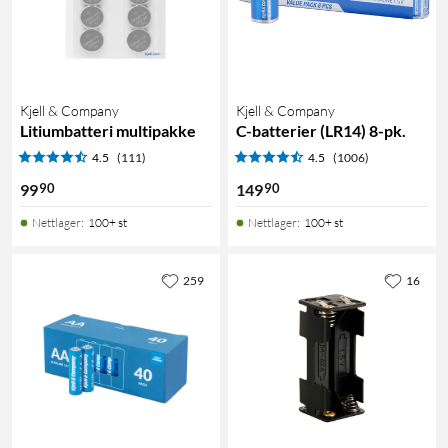
Kjell & Company
Kjell & Company
Litiumbatteri multipakke
C-batterier (LR14) 8-pk.
4.5
(111)
4.5
(1006)
90
90
99
149
Nettlager
:
100+ st
Nettlager
:
100+ st
259
16