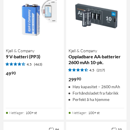
Kjell & Company
Kjell & Company
9 V-batteri (PP3)
Oppladbare AA-batterier
2600 mAh 10-pk.
4.5
(463)
4.5
(217)
90
49
90
299
Høy kapasitet – 2600 mAh
Forhåndsladet fra fabrikk
Perfekt å ha hjemme
Nettlager
:
100+ st
Nettlager
:
100+ st
96
55