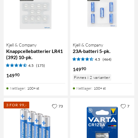
Kjell & Company
Kjell & Company
Knappcellebatterier LR41
23A-batteri 5-pk.
(392) 10-pk.
4.5
(464)
4.5
(175)
90
149
90
149
Finnes i 2 varianter
Nettlager
:
100+ st
Nettlager
:
100+ st
3 FOR 99,-
73
7