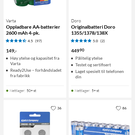
Varta
Doro
Oppladbare AA-batterier
Originalbatteri Doro
2600 mAh 4-pk.
1355/1378/138X
4.5
(97)
5.0
(2)
90
149
,
-
449
Høy ytelse og kapasitet fra
Pålitelig ytelse
Varta
Testet og sertifisert
Ready2Use – forhåndsladet
Laget spesielt til telefonen
fra fabrikk
din
Nettlager
:
50+ st
Nettlager
:
5+ st
36
86