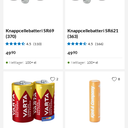
Knappcellebatteri SR69
Knappcellebatteri SR621
(370)
(363)
4.5
(110)
4.5
(166)
90
90
49
49
Nettlager
:
100+ st
Nettlager
:
100+ st
2
8