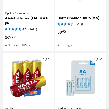
Kjell & Company
Batteriholder 3xR6 (AA)
AAA-batterier (LR03) 40-
pk.
4.0
(9)
4.5
(1694)
90
59
90
169
Nettlager
:
100+ st
Nettlager
:
1 st
2
40
Varta
Kjell & Company