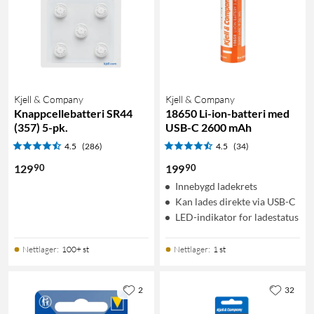
Kjell & Company
Kjell & Company
Knappcellebatteri SR44
18650 Li-ion-batteri med
(357) 5-pk.
USB-C 2600 mAh
4.5
(286)
4.5
(34)
90
90
129
199
Innebygd ladekrets
Kan lades direkte via USB-C
LED-indikator for ladestatus
Nettlager
:
100+ st
Nettlager
:
1 st
2
32