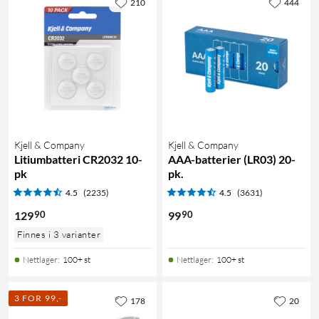
210
444
Kjell & Company
Kjell & Company
Litiumbatteri CR2032 10-
AAA-batterier (LR03) 20-
pk
pk.
4.5
(2235)
4.5
(3631)
90
90
129
99
Finnes i 3 varianter
Nettlager
:
100+ st
Nettlager
:
100+ st
3 FOR 99,-
178
20