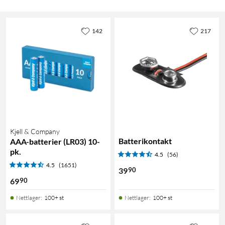
142
217
Kjell & Company
Batterikontakt
AAA-batterier (LR03) 10-
pk.
4.5
(56)
4.5
(1651)
90
39
90
69
Nettlager
:
100+ st
Nettlager
:
100+ st