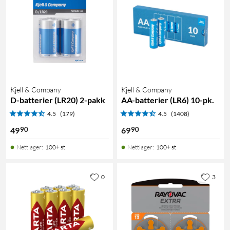
Kjell & Company
Kjell & Company
D-batterier (LR20) 2-pakk
AA-batterier (LR6) 10-pk.
4.5
(179)
4.5
(1408)
90
90
49
69
Nettlager
:
100+ st
Nettlager
:
100+ st
0
3