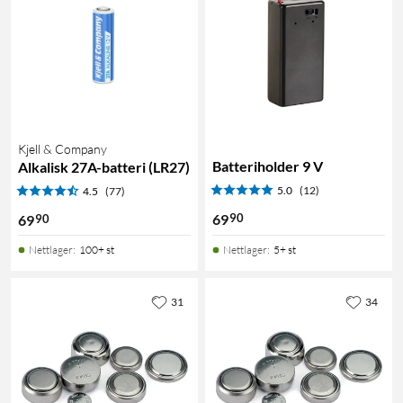
Kjell & Company
Batteriholder 9 V
Alkalisk 27A-batteri (LR27)
5.0
(12)
4.5
(77)
90
69
90
69
Nettlager
:
100+ st
Nettlager
:
5+ st
31
34