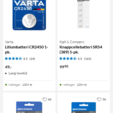
Varta
Kjell & Company
Litiumbatteri CR2450 1-
Knappcellebatteri SR54
pk.
(389) 5-pk.
4.5
(24)
4.5
(165)
90
49
,
-
99
Lang levetid
Nettlager
:
100+ st
Nettlager
:
100+ st
66
36