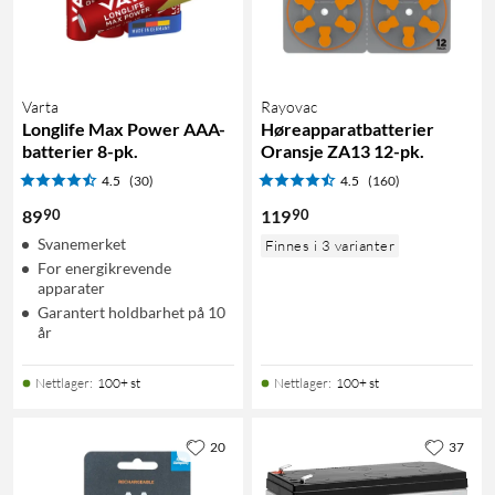
Varta
Rayovac
Longlife Max Power AAA-
Høreapparatbatterier
batterier 8-pk.
Oransje ZA13 12-pk.
4.5
(30)
4.5
(160)
90
90
89
119
Svanemerket
Finnes i 3 varianter
For energikrevende
apparater
Garantert holdbarhet på 10
år
Nettlager
:
100+ st
Nettlager
:
100+ st
20
37