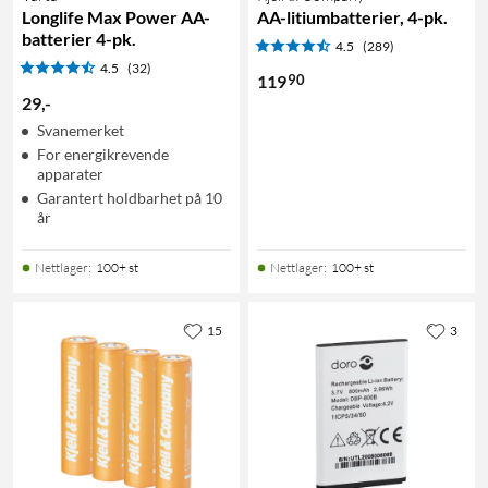
Longlife Max Power AA-
AA-litiumbatterier, 4-pk.
batterier 4-pk.
4.5
(289)
4.5
(32)
90
119
29
,
-
Svanemerket
For energikrevende
apparater
Garantert holdbarhet på 10
år
Nettlager
:
100+ st
Nettlager
:
100+ st
15
3