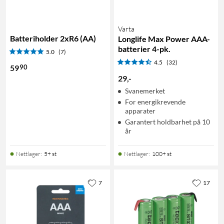
Varta
Batteriholder 2xR6 (AA)
Longlife Max Power AAA-
batterier 4-pk.
5.0
(7)
4.5
(32)
90
59
29
,
-
Svanemerket
For energikrevende
apparater
Garantert holdbarhet på 10
år
Nettlager
:
5+ st
Nettlager
:
100+ st
7
17