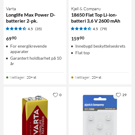
Varta
Kjell & Company
Longlife Max Power D-
18650 Flat Top Li-ion-
batterier 2-pk.
batteri 3,6 V 2600 mAh
4.5
(35)
4.5
(79)
90
90
69
159
For energikrevende
Innebygd beskyttelseskrets
apparater
Flat top
Garantert holdbarhet på 10
år
Nettlager
:
20+ st
Nettlager
:
20+ st
0
29