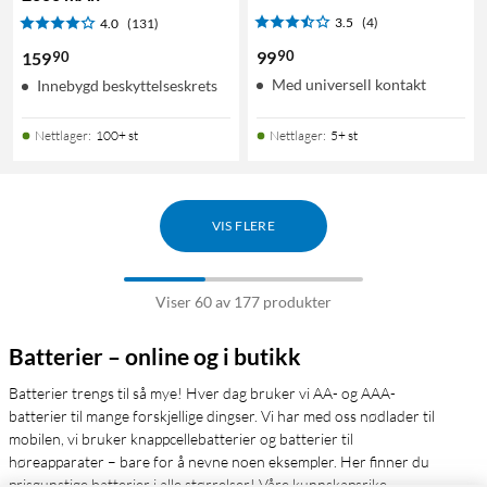
3.5
(4)
4.0
(131)
90
99
90
159
Med universell kontakt
Innebygd beskyttelseskrets
Nettlager
:
100+ st
Nettlager
:
5+ st
VIS FLERE
Viser 60 av 177 produkter
Batterier – online og i butikk
Batterier trengs til så mye! Hver dag bruker vi AA- og AAA-
batterier til mange forskjellige dingser. Vi har med oss nødlader til
mobilen, vi bruker knappcellebatterier og batterier til
høreapparater – bare for å nevne noen eksempler. Her finner du
prisgunstige batterier i alle størrelser! Våre kunnskapsrike