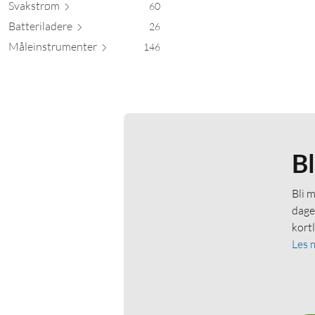
Svak
strøm
60
Batteril
adere
26
Måleinstrum
enter
146
B
Bli 
dage
kort
Les 