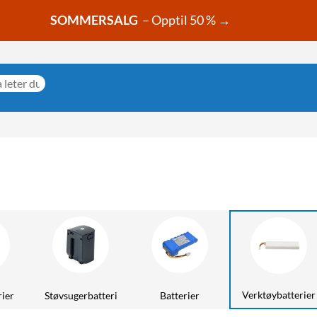
SOMMERSALG
– Opptil 50 % →
Verktøybatterier
rier
Støvsugerbatteri
Batterier