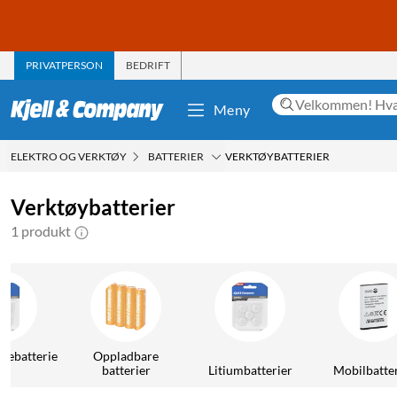
PRIVATPERSON
BEDRIFT
Meny
ELEKTRO OG VERKTØY
BATTERIER
VERKTØYBATTERIER
Verktøybatterier
1 produkt
lebatterie
Oppladbare
r
batterier
Litiumbatterier
Mobilbatte