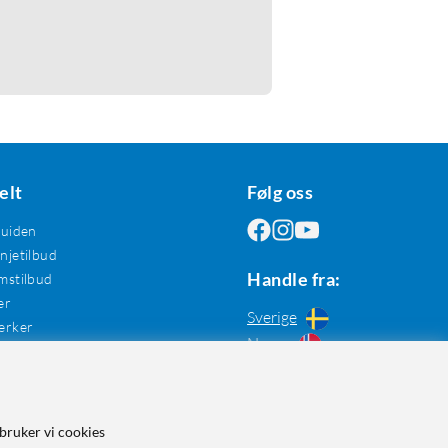
elt
Følg oss
guiden
jetilbud
Handle fra:
mstilbud
er
Sverige
erker
Norge
bruker vi cookies