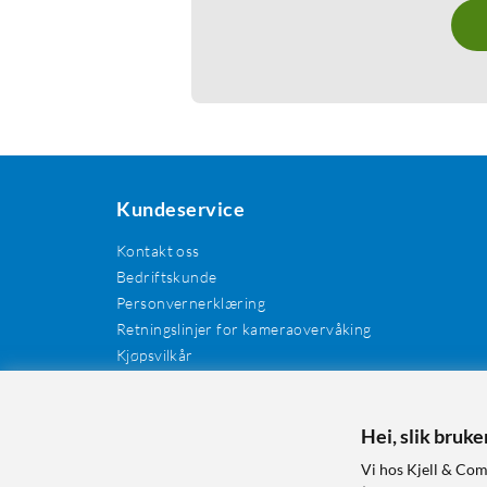
Kundeservice
Kontakt oss
Bedriftskunde
Personvernerklæring
Retningslinjer for kameraovervåking
Kjøpsvilkår
EE-avfall
Cookies / informasjonskapsler
Kundeanmeldelser
Hei, slik bruk
Manualer og drivere
Vi hos Kjell & Com
Retur og reklamasjon