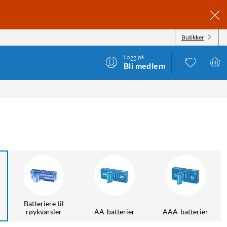
Butikker
Logg på
Bli medlem
Batteriere til
røykvarsler
AA-batterier
AAA-batterier