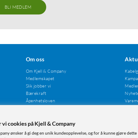
BLI MEDLEM
Om oss
Aktu
Om Kjell & Company
Kabel
Medlemskapet
Kampan
Slik jobber vi
Medle
Bærekraft
Nyhet
Åpenhetsloven
Varem
Karriere
Våre butikker
Tilgjengelighet
er vi cookies på Kjell & Company
pany ønsker å gi deg en unik kundeopplevelse, og for å kunne gjøre dette 