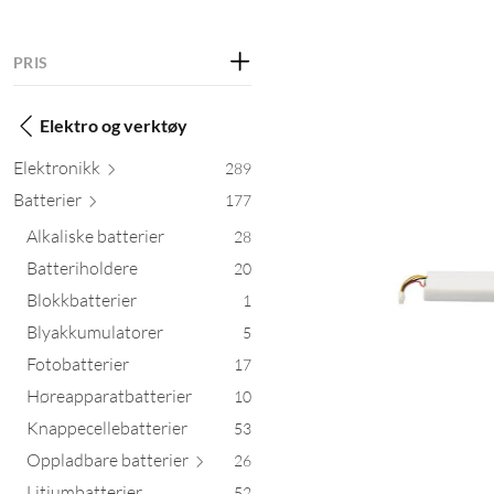
PRIS
Elektro og verktøy
Elektr
onikk
289
Batt
erier
177
Alkaliske batterier
28
Batteriholdere
20
Blokkbatterier
1
Blyakkumulatorer
5
Fotobatterier
17
Høreapparatbatterier
10
Knappecellebatterier
53
Oppladbare batt
erier
26
Litiumbatterier
52