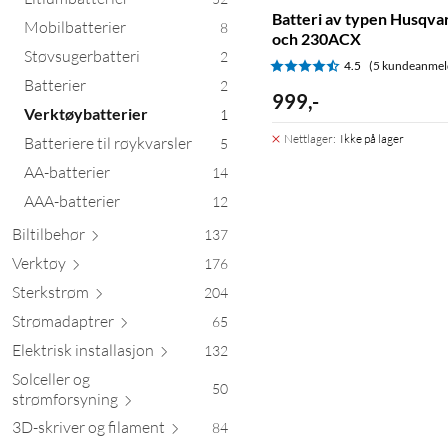
Batteri av typen Husqv
Mobilbatterier
8
och 230ACX
Støvsugerbatteri
2
4.5
(5 kundeanmel
Batterier
2
999
,
-
Verktøybatterier
1
Nettlager
:
Ikke på lager
Batteriere til røykvarsler
5
AA-batterier
14
AAA-batterier
12
Biltil
behør
137
Verktøy
176
Sterk
strøm
204
Strømada
ptrer
65
Elektrisk install
asjon
132
Solceller og
50
strømfors
yning
3D-skriver og fil
ament
84